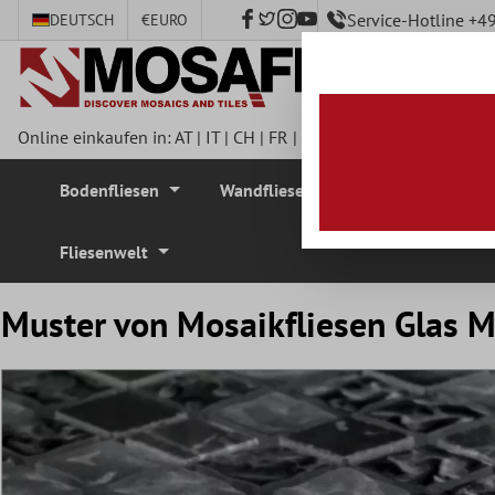
Service-Hotline +
DEUTSCH
€
EURO
nhalt springen
Online einkaufen in:
AT
|
IT
|
CH
|
FR
|
DE
|
UK
|
CZ
|
SE
|
DK
|
BE
Bodenfliesen
Wandfliesen
Mosaikfliesen
Fliesenwelt
Muster von Mosaikfliesen Glas M