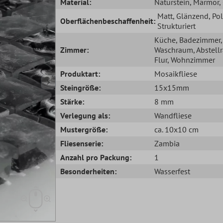
Material:
Naturstein
, Marmor
,
Matt
, Glänzend
, Pol
Oberflächenbeschaffenheit:
Strukturiert
Küche
, Badezimmer
,
Zimmer:
Waschraum
, Abstel
Flur
, Wohnzimmer
Produktart:
Mosaikfliese
Steingröße:
15x15mm
Stärke:
8 mm
Verlegung als:
Wandfliese
Mustergröße:
ca. 10x10 cm
Fliesenserie:
Zambia
Anzahl pro Packung:
1
Besonderheiten:
Wasserfest