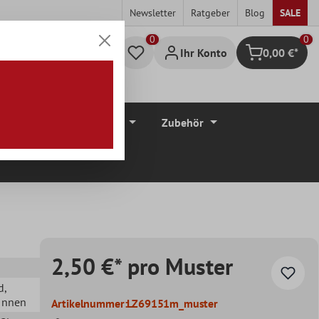
Newsletter
Ratgeber
Blog
SALE
0
Ihr Konto
0,00 €*
Warenkorb
düre
Bodenbeläge
Zubehör
2,50 €* pro Muster
d
,
 Innen
Artikelnummer:
LZ69151m_muster