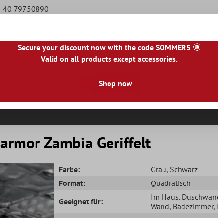
49 40 79750890
Secure your discount now with the code SOMMER5 🌞
Valid on all products except accessories.
|
NL
|
IE
|
ES
|
PL
|
PT
|
FI
|
GR
|
RO
|
NO
|
HU
|
BG
|
HR
|
LU
Shop now
Natursteinfliesen
Terrassenplatten
Fliesenbor
armor Zambia Geriffelt
Farbe:
Grau
, Schwarz
Format:
Quadratisch
Im Haus
, Duschwan
Geeignet für:
Wand
, Badezimmer
,