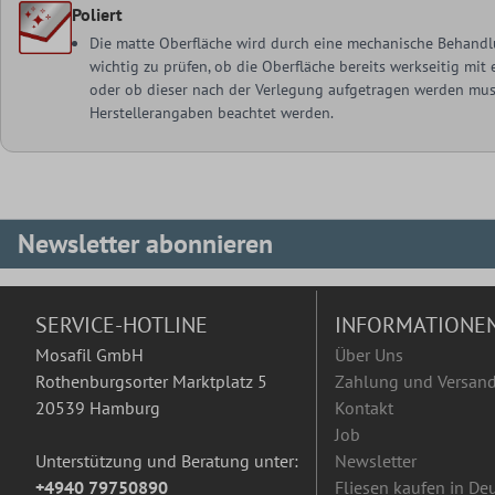
Poliert
Die matte Oberfläche wird durch eine mechanische Behandlu
wichtig zu prüfen, ob die Oberfläche bereits werkseitig mi
oder ob dieser nach der Verlegung aufgetragen werden muss
Herstellerangaben beachtet werden.
Newsletter abonnieren
SERVICE-HOTLINE
INFORMATIONE
Mosafil GmbH
Über Uns
Rothenburgsorter Marktplatz 5
Zahlung und Versan
20539 Hamburg
Kontakt
Job
Unterstützung und Beratung unter:
Newsletter
+4940 79750890
Fliesen kaufen in De