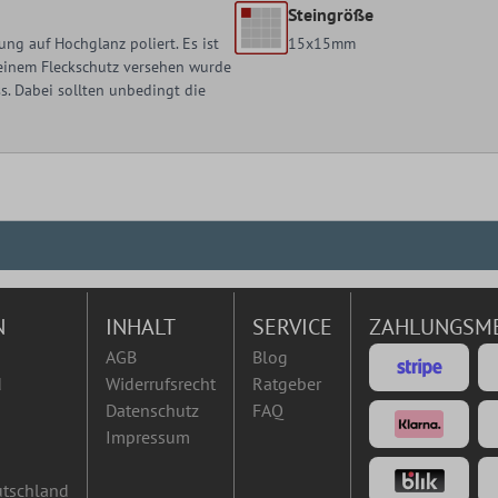
Steingröße
ng auf Hochglanz poliert. Es ist
15x15mm
t einem Fleckschutz versehen wurde
. Dabei sollten unbedingt die
N
INHALT
SERVICE
ZAHLUNGSM
AGB
Blog
d
Widerrufsrecht
Ratgeber
Datenschutz
FAQ
Impressum
utschland