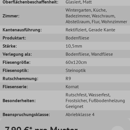
Oberflächenbeschaffenheit:
Glasiert
, Matt
Wintergarten
, Küche
,
Zimmer:
Badezimmer
, Waschraum
,
Abstellraum
, Flur
, Wohnzimmer
Kantenausführung:
Rektifiziert
, Gerade Kante
Produktart:
Bodenfliese
Stärke:
10,5mm
Verlegung als:
Bodenfliese
, Wandfliese
Fliesengröße:
60x120cm
Fliesenoptik:
Steinoptik
Rutschhemmung:
R9
Fliesenserie:
Kornat
Rutschfest
, Wasserfest
,
Besonderheiten:
Frostsicher
, Fußbodenheizung
Geeignet
Beanspruchungsklasse:
Abriebklasse 4
7,90 €* pro Muster