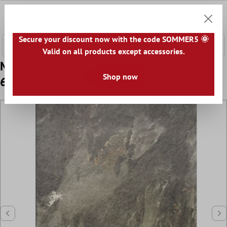
nhalt springen
0
Warenk
Secure your discount now with the code SOMMER5 🌞
Valid on all products except accessories.
Muster Bodenfliese Kornat Slate Negro
Shop now
60x120cm