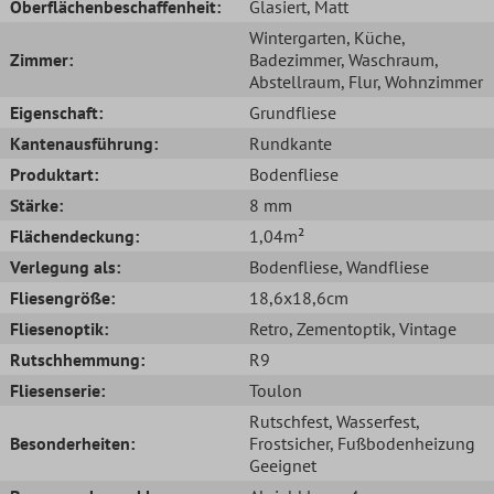
Oberflächenbeschaffenheit:
Glasiert
, Matt
Wintergarten
, Küche
,
Zimmer:
Badezimmer
, Waschraum
,
Abstellraum
, Flur
, Wohnzimmer
Eigenschaft:
Grundfliese
Kantenausführung:
Rundkante
Produktart:
Bodenfliese
Stärke:
8 mm
Flächendeckung:
1,04m²
Verlegung als:
Bodenfliese
, Wandfliese
Fliesengröße:
18,6x18,6cm
Fliesenoptik:
Retro
, Zementoptik
, Vintage
Rutschhemmung:
R9
Fliesenserie:
Toulon
Rutschfest
, Wasserfest
,
Besonderheiten:
Frostsicher
, Fußbodenheizung
Geeignet