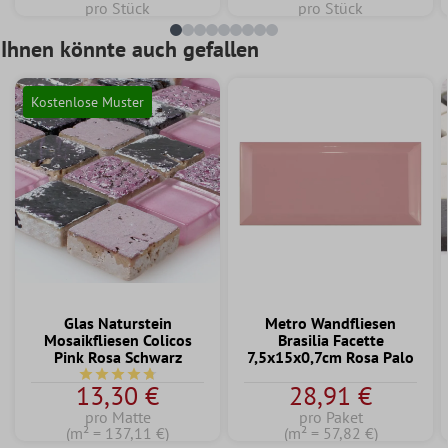
pro Stück
pro Stück
Ihnen könnte auch gefallen
Kostenlose Muster
Glas Naturstein
Metro Wandfliesen
Mosaikfliesen Colicos
Brasilia Facette
Pink Rosa Schwarz
7,5x15x0,7cm Rosa Palo
Durchschnittliche Bewertung von 4.7 von 5 Sternen
13,30 €
28,91 €
pro Matte
pro Paket
(m² = 137,11 €)
(m² = 57,82 €)