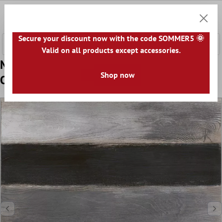
nhalt springen
0
Warenk
Secure your discount now with the code SOMMER5 🌞
Valid on all products except accessories.
Muster Bodenfliese Yonkars Vintage Holz
Shop now
Optik 60x60cm