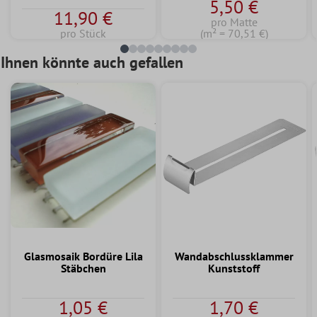
5,50 €
11,90 €
pro Matte
pro Stück
(m² = 70,51 €)
Ihnen könnte auch gefallen
Glasmosaik Bordüre Lila
Wandabschlussklammer
Stäbchen
Kunststoff
1,05 €
1,70 €