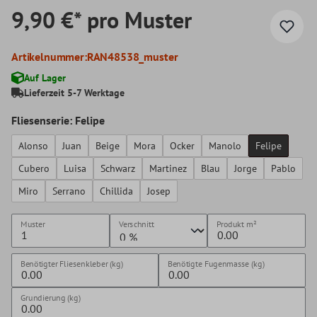
9,90 €* pro Muster
Artikelnummer:
RAN48538_muster
Auf Lager
Lieferzeit 5-7 Werktage
Fliesenserie: Felipe
Alonso
Juan
Beige
Mora
Ocker
Manolo
Felipe
Cubero
Luisa
Schwarz
Martinez
Blau
Jorge
Pablo
Miro
Serrano
Chillida
Josep
Muster
Verschnitt
Produkt
m²
Benötigter Fliesenkleber (kg)
Benötigte Fugenmasse (kg)
Grundierung (kg)