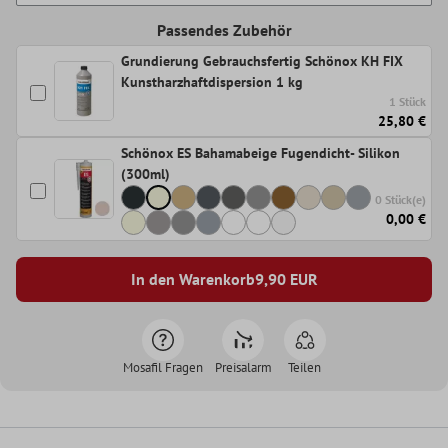
Passendes Zubehör
Grundierung Gebrauchsfertig Schönox KH FIX
Kunstharzhaftdispersion 1 kg
1 Stück
25,80 €
Schönox ES Bahamabeige Fugendicht- Silikon
(300ml)
0 Stück(e)
0,00 €
In den Warenkorb
9,90
EUR
Mosafil Fragen
Preisalarm
Teilen