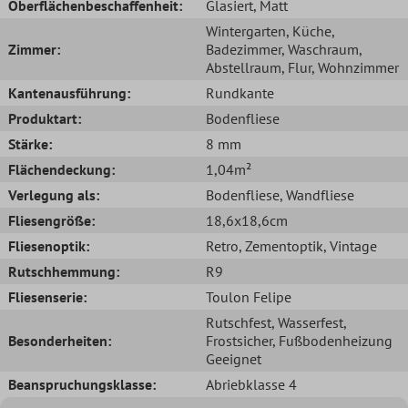
Oberflächenbeschaffenheit:
Glasiert
, Matt
Wintergarten
, Küche
,
Zimmer:
Badezimmer
, Waschraum
,
Abstellraum
, Flur
, Wohnzimmer
Kantenausführung:
Rundkante
Produktart:
Bodenfliese
Stärke:
8 mm
Flächendeckung:
1,04m²
Verlegung als:
Bodenfliese
, Wandfliese
Fliesengröße:
18,6x18,6cm
Fliesenoptik:
Retro
, Zementoptik
, Vintage
Rutschhemmung:
R9
Fliesenserie:
Toulon Felipe
Rutschfest
, Wasserfest
,
Besonderheiten:
Frostsicher
, Fußbodenheizung
Geeignet
Beanspruchungsklasse:
Abriebklasse 4