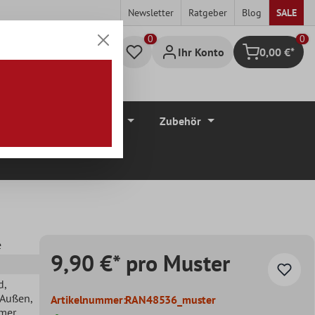
Newsletter
Ratgeber
Blog
SALE
0
Ihr Konto
0,00 €*
Warenkorb
düre
Bodenbeläge
Zubehör
e
9,90 €* pro Muster
d
,
, Außen
,
Artikelnummer:
RAN48536_muster
mer
,