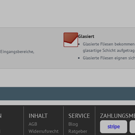
Glasiert
Glasierte Fliesen bekommen 
glasartige Schicht aufgetrag
, Eingangsbereiche,
Glasierte Fliesen eignen s
N
INHALT
SERVICE
ZAHLUNGSM
AGB
Blog
d
Widerrufsrecht
Ratgeber