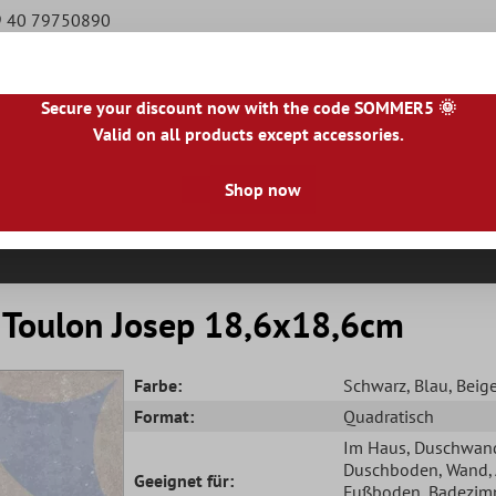
49 40 79750890
Secure your discount now with the code SOMMER5 🌞
Valid on all products except accessories.
|
NL
|
IE
|
ES
|
PL
|
PT
|
FI
|
GR
|
RO
|
NO
|
HU
|
BG
|
HR
|
LU
Shop now
Natursteinfliesen
Terrassenplatten
Fliesenbor
 Toulon Josep 18,6x18,6cm
Farbe:
Schwarz
, Blau
, Beig
Format:
Quadratisch
Im Haus
, Duschwan
Duschboden
, Wand
Geeignet für:
Fußboden
, Badezim