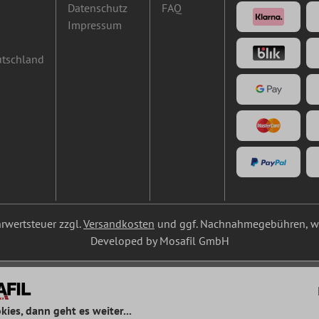
Datenschutz
FAQ
Impressum
utschland
ehrwertsteuer zzgl.
Versandkosten
und ggf. Nachnahmegebühren, we
Developed by Mosafil GmbH
kies, dann geht es weiter...