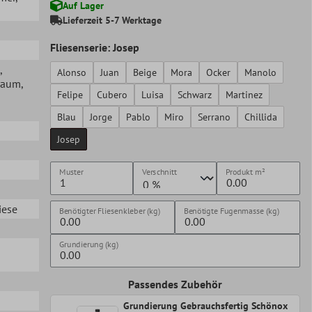
Auf Lager
Lieferzeit 5-7 Werktage
Fliesenserie: Josep
,
Alonso
Juan
Beige
Mora
Ocker
Manolo
raum
,
Felipe
Cubero
Luisa
Schwarz
Martinez
Blau
Jorge
Pablo
Miro
Serrano
Chillida
Josep
Muster
Verschnitt
Produkt
m²
iese
Benötigter Fliesenkleber (kg)
Benötigte Fugenmasse (kg)
Grundierung (kg)
Passendes Zubehör
Grundierung Gebrauchsfertig Schönox