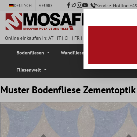
Service-Hotline +
DEUTSCH
€
EURO
nhalt springen
Online einkaufen in:
AT
|
IT
|
CH
|
FR
|
DE
|
UK
|
CZ
|
SE
|
DK
|
BE
Bodenfliesen
Wandfliesen
Mosaikfliesen
Fliesenwelt
Muster Bodenfliese Zementoptik