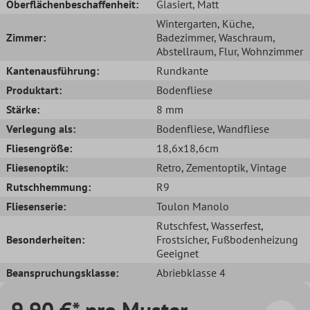
Oberflächenbeschaffenheit:
Glasiert
, Matt
Wintergarten
, Küche
,
Zimmer:
Badezimmer
, Waschraum
,
Abstellraum
, Flur
, Wohnzimmer
Kantenausführung:
Rundkante
Produktart:
Bodenfliese
Stärke:
8 mm
Verlegung als:
Bodenfliese
, Wandfliese
Fliesengröße:
18,6x18,6cm
Fliesenoptik:
Retro
, Zementoptik
, Vintage
Rutschhemmung:
R9
Fliesenserie:
Toulon Manolo
Rutschfest
, Wasserfest
,
Besonderheiten:
Frostsicher
, Fußbodenheizung
Geeignet
Beanspruchungsklasse:
Abriebklasse 4
9,90 €* pro Muster