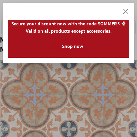
nhalt springen
0
Warenk
Secure your discount now with the code SOMMER5 🌞
Valid on all products except accessories.
Muster Bodenfliese Zementoptik Toulon
Shop now
Manolo 18,6x18,6cm