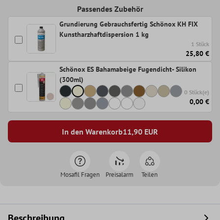
Passendes Zubehör
Grundierung Gebrauchsfertig Schönox KH FIX
Kunstharzhaftdispersion 1 kg
1 Stück
25,80 €
Schönox ES Bahamabeige Fugendicht- Silikon
(300ml)
0 Stück(e)
0,00 €
In den Warenkorb
11,90
EUR
Mosafil Fragen
Preisalarm
Teilen
Beschreibung