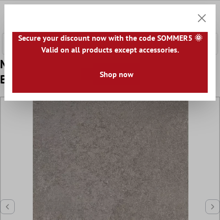
nhalt springen
0
Warenk
Secure your discount now with the code SOMMER5 🌞
Valid on all products except accessories.
Muster Bodenfliesen Steinoptik Horizon
Shop now
Braun 60x120cm