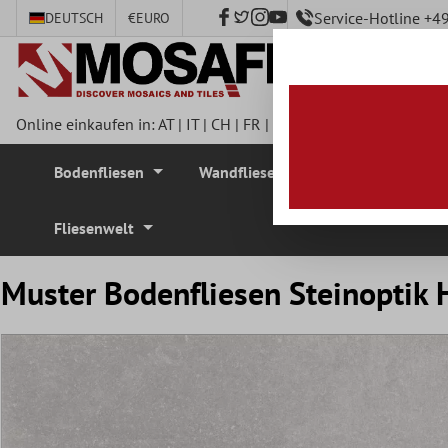
Service-Hotline +
DEUTSCH
€
EURO
nhalt springen
Online einkaufen in:
AT
|
IT
|
CH
|
FR
|
DE
|
UK
|
CZ
|
SE
|
DK
|
BE
Bodenfliesen
Wandfliesen
Mosaikfliesen
Fliesenwelt
Muster Bodenfliesen Steinoptik