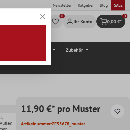
Newsletter
Ratgeber
Blog
SALE
0
Ihr Konto
0,00 €*
Warenkorb
düre
Bodenbeläge
Zubehör
11,90 €* pro Muster
d
,
, Außen
,
Artikelnummer:
ZF55678_muster
mer
,