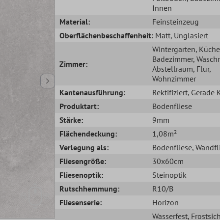
Innen
Material:
Feinsteinzeug
Oberflächenbeschaffenheit:
Matt
, Unglasiert
Wintergarten
, Küche
Badezimmer
, Wasch
Zimmer:
Abstellraum
, Flur
,
Wohnzimmer
Kantenausführung:
Rektifiziert
, Gerade 
Produktart:
Bodenfliese
Stärke:
9mm
Flächendeckung:
1,08m²
Verlegung als:
Bodenfliese
, Wandfl
Fliesengröße:
30x60cm
Fliesenoptik:
Steinoptik
Rutschhemmung:
R10/B
Fliesenserie:
Horizon
Wasserfest
, Frostsic