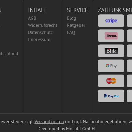
N
INHALT
SERVICE
ZAHLUNGSM
AGB
Blog
d
Widerrufsrecht
Ratgeber
Datenschutz
FAQ
Impressum
utschland
ehrwertsteuer zzgl.
Versandkosten
und ggf. Nachnahmegebühren, we
Developed by Mosafil GmbH