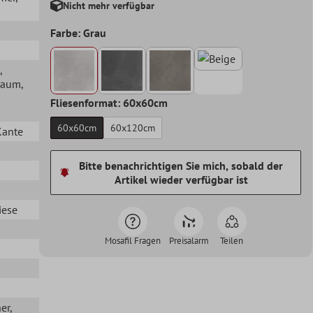
Nicht mehr verfügbar
Farbe: Grau
,
raum
,
Fliesenformat: 60x60cm
60x60cm
60x120cm
Kante
Bitte benachrichtigen Sie mich, sobald der
Artikel wieder verfügbar ist
iese
Mosafil Fragen
Preisalarm
Teilen
her
,