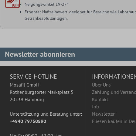
Neigungswinkel 19-27°
Erhöhter Haftreibewert, geeignet für Bereiche wie Laborräu
Getränkeabfüllanlagen.
Newsletter abonnieren
SERVICE-HOTLINE
INFORMATIONE
Mosafil GmbH
Über Uns
Rothenburgsorter Marktplatz 5
Zahlung und Versan
20539 Hamburg
Kontakt
Job
Unterstützung und Beratung unter:
Newsletter
+4940 79750890
Fliesen kaufen in De
Mo-Fr.: 09:00 - 17:00 Uhr