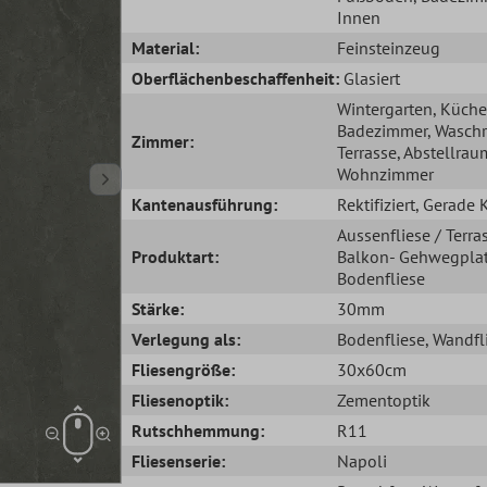
Innen
Material:
Feinsteinzeug
Oberflächenbeschaffenheit:
Glasiert
Wintergarten
, Küche
Badezimmer
, Wasch
Zimmer:
Terrasse
, Abstellrau
Wohnzimmer
Kantenausführung:
Rektifiziert
, Gerade 
Aussenfliese / Terra
Produktart:
Balkon- Gehwegplat
Bodenfliese
Stärke:
30mm
Verlegung als:
Bodenfliese
, Wandfl
Fliesengröße:
30x60cm
Fliesenoptik:
Zementoptik
Rutschhemmung:
R11
Fliesenserie:
Napoli