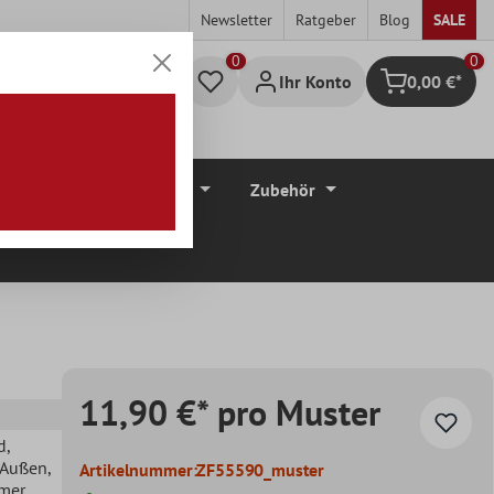
Newsletter
Ratgeber
Blog
SALE
0
Ihr Konto
0,00 €*
Warenkorb
düre
Bodenbeläge
Zubehör
11,90 €* pro Muster
d
,
, Außen
,
Artikelnummer:
ZF55590_muster
mer
,