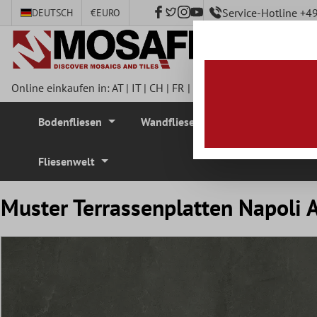
Service-Hotline +
DEUTSCH
€
EURO
nhalt springen
Online einkaufen in:
AT
|
IT
|
CH
|
FR
|
DE
|
UK
|
CZ
|
SE
|
DK
|
BE
Bodenfliesen
Wandfliesen
Mosaikfliesen
Fliesenwelt
Muster Terrassenplatten Napoli