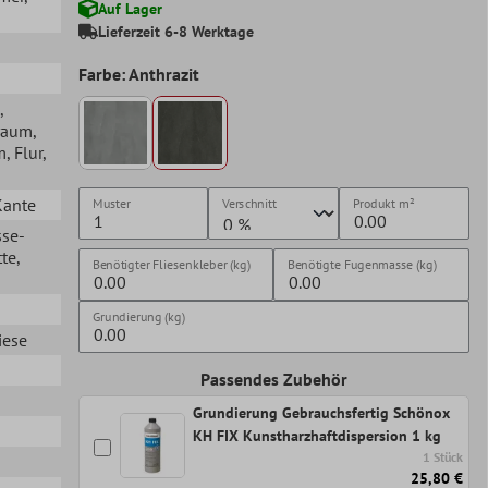
Auf Lager
Lieferzeit 6-8 Werktage
Farbe: Anthrazit
,
raum
,
m
, Flur
,
Kante
Muster
Verschnitt
Produkt
m²
sse-
te
,
Benötigter Fliesenkleber (kg)
Benötigte Fugenmasse (kg)
Grundierung (kg)
iese
Passendes Zubehör
Grundierung Gebrauchsfertig Schönox
KH FIX Kunstharzhaftdispersion 1 kg
1 Stück
25,80 €