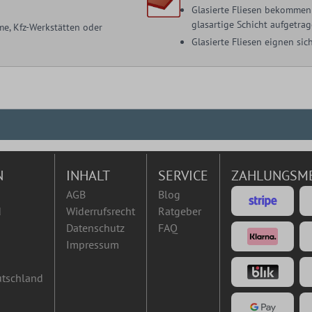
Glasierte Fliesen bekommen 
glasartige Schicht aufgetrag
me, Kfz-Werkstätten oder
Glasierte Fliesen eignen s
N
INHALT
SERVICE
ZAHLUNGSM
AGB
Blog
d
Widerrufsrecht
Ratgeber
Datenschutz
FAQ
Impressum
utschland