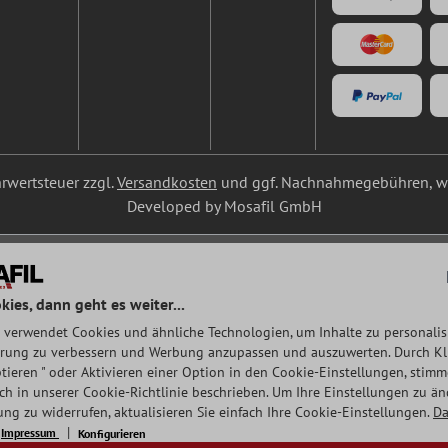
ehrwertsteuer zzgl.
Versandkosten
und ggf. Nachnahmegebühren, we
Developed by Mosafil GmbH
kies, dann geht es weiter...
 verwendet Cookies und ähnliche Technologien, um Inhalte zu personalisi
rung zu verbessern und Werbung anzupassen und auszuwerten. Durch Klic
tieren " oder Aktivieren einer Option in den Cookie-Einstellungen, stim
auch in unserer Cookie-Richtlinie beschrieben. Um Ihre Einstellungen zu ä
ng zu widerrufen, aktualisieren Sie einfach Ihre Cookie-Einstellungen.
Da
Impressum
Konfigurieren