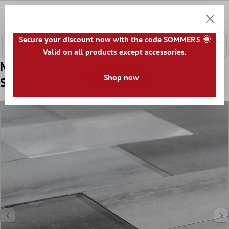
nhalt springen
0
Warenk
Secure your discount now with the code SOMMER5 🌞
Valid on all products except accessories.
Muster von Glas Metall Mosaik Xiamen
Shop now
Selbstklebend