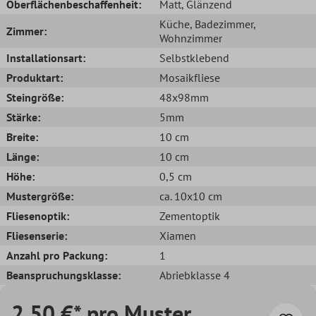
Oberflächenbeschaffenheit:
Matt
, Glänzend
Küche
, Badezimmer
,
Zimmer:
Wohnzimmer
Installationsart:
Selbstklebend
Produktart:
Mosaikfliese
Steingröße:
48x98mm
Stärke:
5mm
Breite:
10 cm
Länge:
10 cm
Höhe:
0,5 cm
Mustergröße:
ca. 10x10 cm
Fliesenoptik:
Zementoptik
Fliesenserie:
Xiamen
Anzahl pro Packung:
1
Beanspruchungsklasse:
Abriebklasse 4
2,50 €* pro Muster