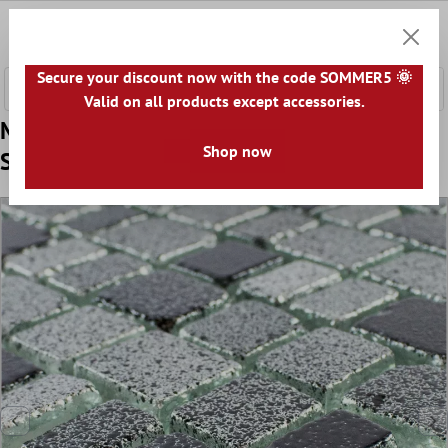
nhalt springen
0
Warenk
Secure your discount now with the code SOMMER5 🌞
Valid on all products except accessories.
Muster von Glas Mosaikfliesen Economy
Shop now
Schwarz Grau