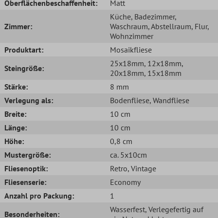
Oberflächenbeschaffenheit:
Matt
Küche
, Badezimmer
,
Zimmer:
Waschraum
, Abstellraum
, Flur
,
Wohnzimmer
Produktart:
Mosaikfliese
25x18mm
, 12x18mm
,
Steingröße:
20x18mm
, 15x18mm
Stärke:
8 mm
Verlegung als:
Bodenfliese
, Wandfliese
Breite:
10 cm
Länge:
10 cm
Höhe:
0,8 cm
Mustergröße:
ca. 5x10cm
Fliesenoptik:
Retro
, Vintage
Fliesenserie:
Economy
Anzahl pro Packung:
1
Wasserfest
, Verlegefertig auf
Besonderheiten: