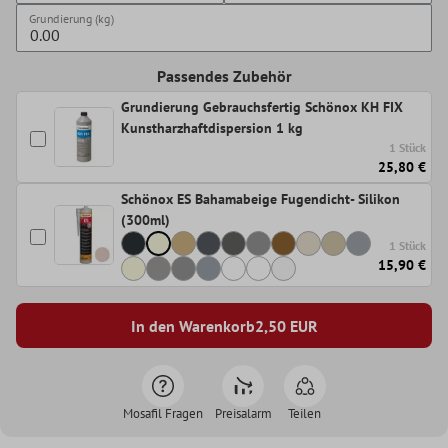
Grundierung (kg)
Passendes Zubehör
Grundierung Gebrauchsfertig Schönox KH FIX
Kunstharzhaftdispersion 1 kg
1 Stück
25,80 €
Schönox ES Bahamabeige Fugendicht- Silikon
(300ml)
1 Stück
15,90 €
In den Warenkorb
2,50
EUR
Mosafil Fragen
Preisalarm
Teilen