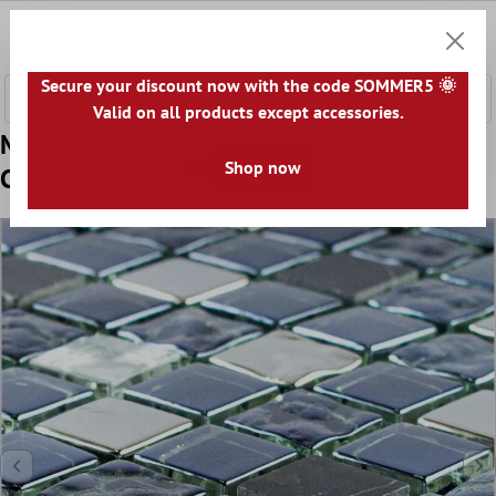
nhalt springen
0
Warenk
Secure your discount now with the code SOMMER5 🌞
Valid on all products except accessories.
Muster von Glas Naturstein Mosaikfliese
Shop now
Cooktown Schwarz Silber