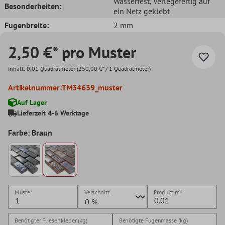
Wasserfest
, Verlegefertig auf
Besonderheiten:
ein Netz geklebt
Fugenbreite:
2 mm
2,50 €* pro Muster
Inhalt:
0.01 Quadratmeter
(250,00 €* / 1 Quadratmeter)
Artikelnummer:
TM34639_muster
Auf Lager
Lieferzeit 4-6 Werktage
Farbe: Braun
Muster
Verschnitt
Produkt
m²
Benötigter Fliesenkleber (kg)
Benötigte Fugenmasse (kg)