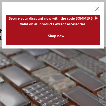
nhalt springen
0
Warenk
Secure your discount now with the code SOMMER5 🌞
Valid on all products except accessories.
Muster von Glas Naturstein Mosaikfliesen
Shop now
Limona Braun