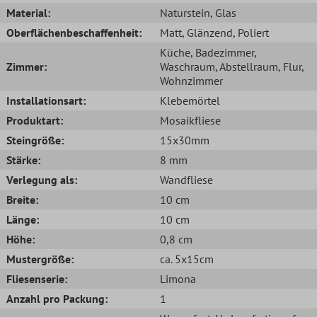
Material:
Naturstein
, Glas
Oberflächenbeschaffenheit:
Matt
, Glänzend
, Poliert
Küche
, Badezimmer
,
Zimmer:
Waschraum
, Abstellraum
, Flur
,
Wohnzimmer
Installationsart:
Klebemörtel
Produktart:
Mosaikfliese
Steingröße:
15x30mm
Stärke:
8 mm
Verlegung als:
Wandfliese
Breite:
10 cm
Länge:
10 cm
Höhe:
0,8 cm
Mustergröße:
ca. 5x15cm
Fliesenserie:
Limona
Anzahl pro Packung:
1