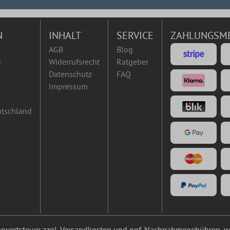
N
INHALT
SERVICE
ZAHLUNGSM
AGB
Blog
d
Widerrufsrecht
Ratgeber
Datenschutz
FAQ
Impressum
utschland
ehrwertsteuer zzgl.
Versandkosten
und ggf. Nachnahmegebühren, we