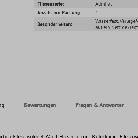
Fliesenserie:
Admiral
Anzahl pro Packung:
1
Wasserfest
, Verlegef
Besonderheiten:
auf ein Netz geklebt
ng
Bewertungen
Fragen & Antworten
hen-Fliesenspiegel, Wand, Fliesenspiegel, Badezimmer-Fliesens