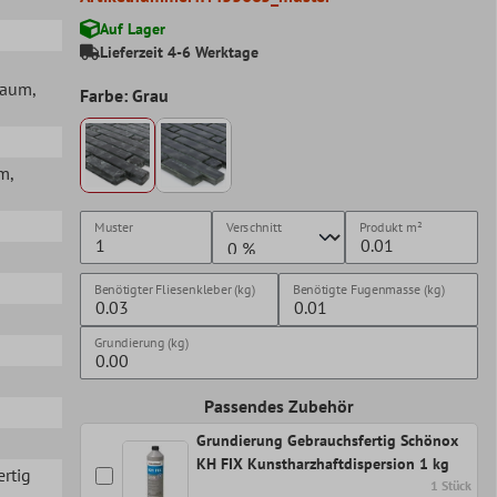
Auf Lager
Lieferzeit 4-6 Werktage
lraum
,
Farbe: Grau
mm
,
Muster
Verschnitt
Produkt
m²
Benötigter Fliesenkleber (kg)
Benötigte Fugenmasse (kg)
Grundierung (kg)
Passendes Zubehör
Grundierung Gebrauchsfertig Schönox
KH FIX Kunstharzhaftdispersion 1 kg
ertig
1 Stück