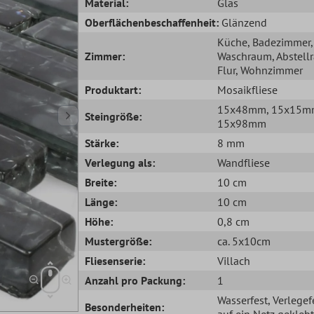
Material:
Glas
Oberflächenbeschaffenheit:
Glänzend
Küche
, Badezimmer
,
Zimmer:
Waschraum
, Abstel
Flur
, Wohnzimmer
Produktart:
Mosaikfliese
15x48mm
, 15x15
Steingröße:
15x98mm
Stärke:
8 mm
Verlegung als:
Wandfliese
Breite:
10 cm
Länge:
10 cm
Höhe:
0,8 cm
Mustergröße:
ca. 5x10cm
Fliesenserie:
Villach
Anzahl pro Packung:
1
Wasserfest
, Verlegef
Besonderheiten:
auf ein Netz geklebt