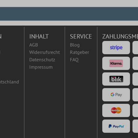
N
INHALT
SERVICE
ZAHLUNGSM
AGB
Blog
d
Widerrufsrecht
Ratgeber
Datenschutz
FAQ
Impressum
utschland