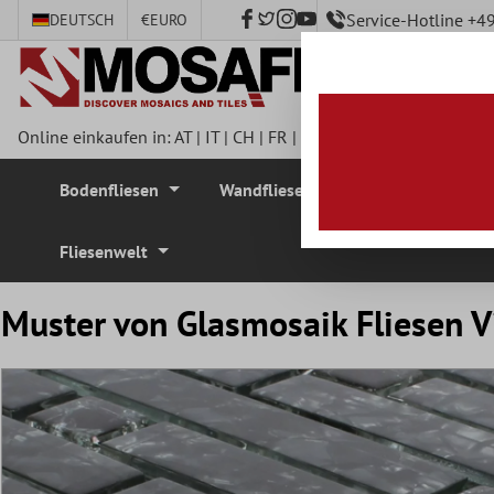
Service-Hotline +
DEUTSCH
€
EURO
nhalt springen
Online einkaufen in:
AT
|
IT
|
CH
|
FR
|
DE
|
UK
|
CZ
|
SE
|
DK
|
BE
Bodenfliesen
Wandfliesen
Mosaikfliesen
Fliesenwelt
Muster von Glasmosaik Fliesen V