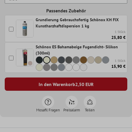
Passendes Zubehör
Grundierung Gebrauchsfertig Schönox KH FIX
Kunstharzhaftdispersion 1 kg
1 Stück
25,80 €
Schönox ES Bahamabeige Fugendicht- Silikon
(300ml)
1 Stück
15,90 €
In den Warenkorb
2,50
EUR
Mosafil Fragen
Preisalarm
Teilen