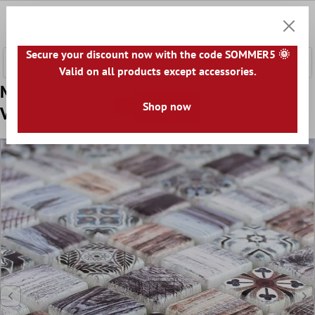
nhalt springen
0
Warenk
Secure your discount now with the code SOMMER5 🌞
Valid on all products except accessories.
Muster von Glasmosaik Holzoptik Fliesen
Shop now
Vision Dunkelgrau