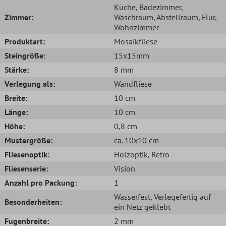
Küche
, Badezimmer
,
Zimmer:
Waschraum
, Abstellraum
, Flur
,
Wohnzimmer
Produktart:
Mosaikfliese
Steingröße:
15x15mm
Stärke:
8 mm
Verlegung als:
Wandfliese
Breite:
10 cm
Länge:
10 cm
Höhe:
0,8 cm
Mustergröße:
ca. 10x10 cm
Fliesenoptik:
Holzoptik
, Retro
Fliesenserie:
Vision
Anzahl pro Packung:
1
Wasserfest
, Verlegefertig auf
Besonderheiten:
ein Netz geklebt
Fugenbreite:
2 mm