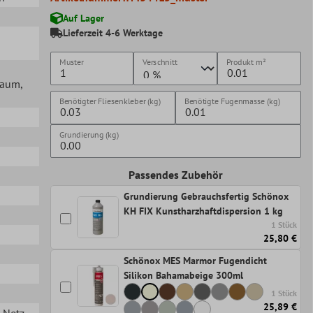
Auf Lager
Lieferzeit 4-6 Werktage
Muster
Verschnitt
Produkt
m²
lraum
,
Benötigter Fliesenkleber (kg)
Benötigte Fugenmasse (kg)
Grundierung (kg)
Passendes Zubehör
Grundierung Gebrauchsfertig Schönox
KH FIX Kunstharzhaftdispersion 1 kg
1 Stück
25,80 €
Schönox MES Marmor Fugendicht
Silikon Bahamabeige 300ml
1 Stück
25,89 €
n Netz