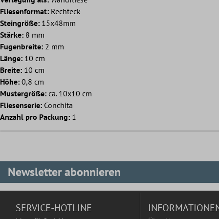
Fliesenformat:
Rechteck
Steingröße:
15x48mm
Stärke:
8 mm
Fugenbreite:
2 mm
Länge:
10 cm
Breite:
10 cm
Höhe:
0,8 cm
Mustergröße:
ca. 10x10 cm
Fliesenserie:
Conchita
Anzahl pro Packung:
1
Newsletter abonnieren
SERVICE-HOTLINE
INFORMATIONE