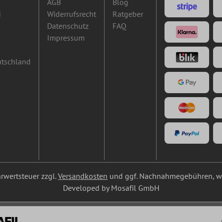
AGB
Blog
d
Widerrufsrecht
Ratgeber
Datenschutz
FAQ
Impressum
utschland
ehrwertsteuer zzgl.
Versandkosten
und ggf. Nachnahmegebühren, we
Developed by Mosafil GmbH