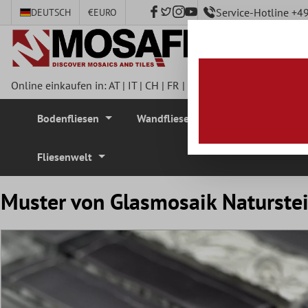
Service-Hotline +
DEUTSCH
€
EURO
nhalt springen
Online einkaufen in:
AT
|
IT
|
CH
|
FR
|
DE
|
UK
|
CZ
|
SE
|
DK
|
BE
Bodenfliesen
Wandfliesen
Mosaikfliesen
Fliesenwelt
Muster von Glasmosaik Naturstei