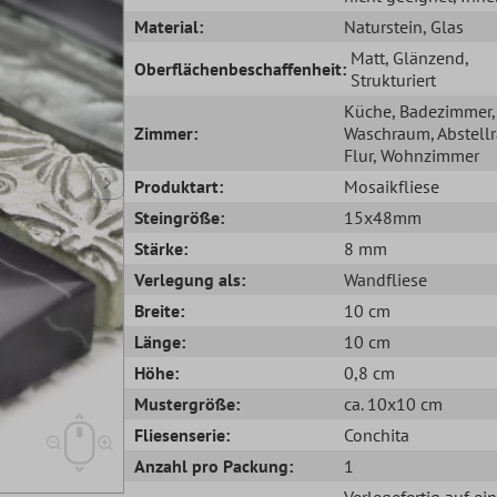
Material:
Naturstein
, Glas
Matt
, Glänzend
,
Oberflächenbeschaffenheit:
Strukturiert
Küche
, Badezimmer
,
Zimmer:
Waschraum
, Abstel
Flur
, Wohnzimmer
Produktart:
Mosaikfliese
Steingröße:
15x48mm
Stärke:
8 mm
Verlegung als:
Wandfliese
Breite:
10 cm
Länge:
10 cm
Höhe:
0,8 cm
Mustergröße:
ca. 10x10 cm
Fliesenserie:
Conchita
Anzahl pro Packung:
1
Verlegefertig auf ei