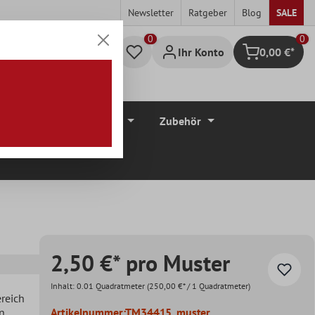
Newsletter
Ratgeber
Blog
SALE
0
Ihr Konto
0,00 €*
Warenkorb
düre
Bodenbeläge
Zubehör
2,50 €* pro Muster
Inhalt:
0.01 Quadratmeter
(250,00 €* / 1 Quadratmeter)
ereich
en
Artikelnummer:
TM34415_muster