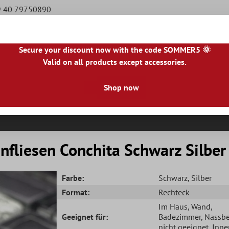
49 40 79750890
Secure your discount now with the code SOMMER5 🌞
Valid on all products except accessories.
|
NL
|
IE
|
ES
|
PL
|
PT
|
FI
|
GR
|
RO
|
NO
|
HU
|
BG
|
HR
|
LU
Shop now
Natursteinfliesen
Terrassenplatten
Fliesenbor
nfliesen Conchita Schwarz Silber
Farbe:
Schwarz
, Silber
Format:
Rechteck
Im Haus
, Wand
,
Geeignet für:
Badezimmer
, Nassb
nicht geeignet
, Inn