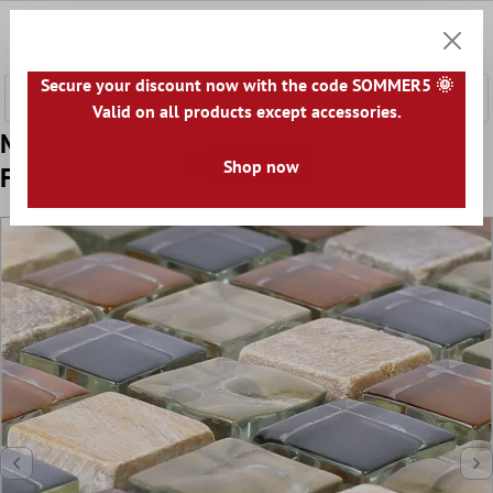
nhalt springen
0
Warenk
Secure your discount now with the code SOMMER5 🌞
Valid on all products except accessories.
Muster von Glasmosaik Natursteinfliesen
Shop now
Festus Braun Beige Grau