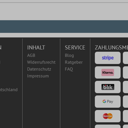
N
INHALT
SERVICE
ZAHLUNGSM
AGB
Blog
d
Widerrufsrecht
Ratgeber
Datenschutz
FAQ
Impressum
utschland