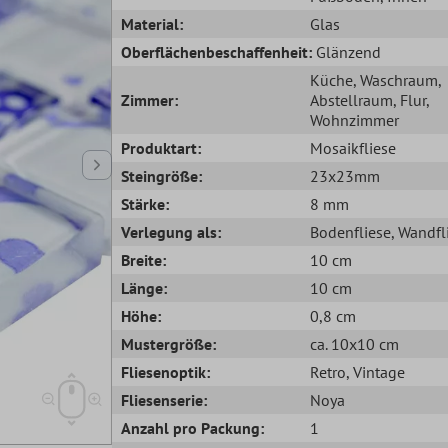
Material:
Glas
Oberflächenbeschaffenheit:
Glänzend
Küche
, Waschraum
,
Zimmer:
Abstellraum
, Flur
,
Wohnzimmer
Produktart:
Mosaikfliese
Steingröße:
23x23mm
Stärke:
8 mm
Verlegung als:
Bodenfliese
, Wandfl
Breite:
10 cm
Länge:
10 cm
Höhe:
0,8 cm
Mustergröße:
ca. 10x10 cm
Fliesenoptik:
Retro
, Vintage
Fliesenserie:
Noya
Anzahl pro Packung:
1