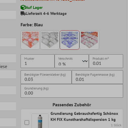
Auf Lager
Lieferzeit 4-6 Werktage
Farbe: Blau
Muster
Verschnitt
Produkt
m²
iese
Benötigter Fliesenkleber (kg)
Benötigte Fugenmasse (kg)
Grundierung (kg)
Passendes Zubehör
Grundierung Gebrauchsfertig Schönox
KH FIX Kunstharzhaftdispersion 1 kg
1 Stück