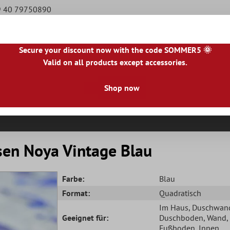
49 40 79750890
Secure your discount now with the code SOMMER5 🌞
Valid on all products except accessories.
|
NL
|
IE
|
ES
|
PL
|
PT
|
FI
|
GR
|
RO
|
NO
|
HU
|
BG
|
HR
|
LU
Shop now
Natursteinfliesen
Terrassenplatten
Fliesenbor
sen Noya Vintage Blau
Farbe:
Blau
Format:
Quadratisch
Im Haus
, Duschwan
Geeignet für:
Duschboden
, Wand
,
Fußboden
, Innen