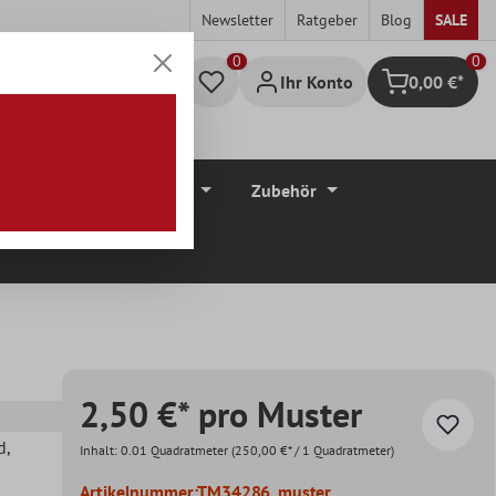
Newsletter
Ratgeber
Blog
SALE
0
Ihr Konto
0,00 €*
Warenkorb
düre
Bodenbeläge
Zubehör
2,50 €* pro Muster
d
,
Inhalt:
0.01 Quadratmeter
(250,00 €* / 1 Quadratmeter)
Artikelnummer:
TM34286_muster