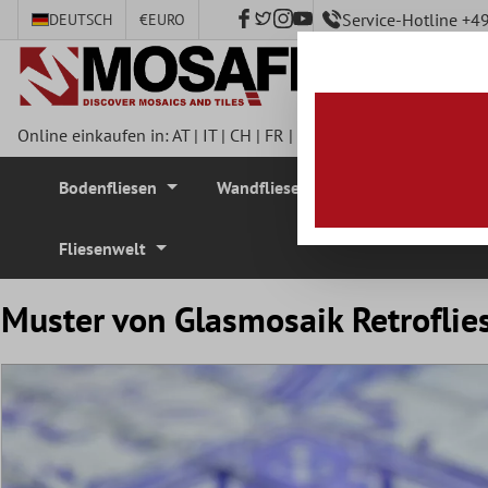
Service-Hotline +
DEUTSCH
€
EURO
nhalt springen
Online einkaufen in:
AT
|
IT
|
CH
|
FR
|
DE
|
UK
|
CZ
|
SE
|
DK
|
BE
Bodenfliesen
Wandfliesen
Mosaikfliesen
Fliesenwelt
Muster von Glasmosaik Retroflie