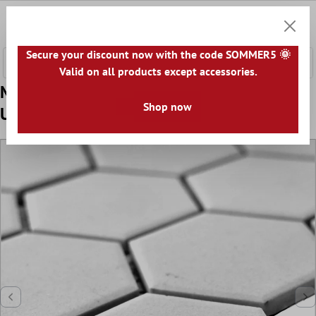
nhalt springen
0
Warenk
Secure your discount now with the code SOMMER5 🌞
Valid on all products except accessories.
Muster von Keramik Mosaikfliesen Begomil
Shop now
Unglasiert Weiß