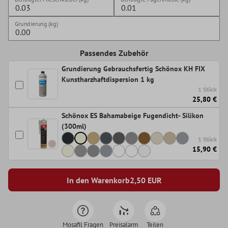
Grundierung (kg)
Passendes Zubehör
Grundierung Gebrauchsfertig Schönox KH FIX
Kunstharzhaftdispersion 1 kg
1 Stück
25,80 €
Schönox ES Bahamabeige Fugendicht- Silikon
(300ml)
1 Stück
15,90 €
In den Warenkorb
2,50
EUR
Mosafil Fragen
Preisalarm
Teilen