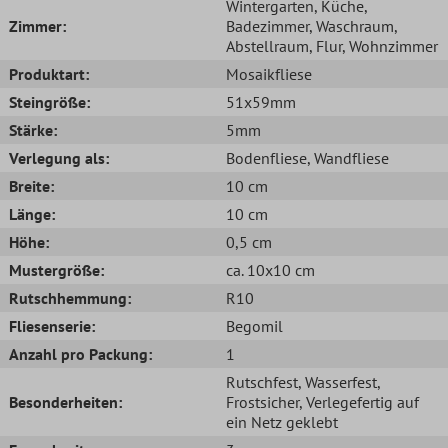
Wintergarten
, Küche
,
Zimmer:
Badezimmer
, Waschraum
,
Abstellraum
, Flur
, Wohnzimmer
Produktart:
Mosaikfliese
Steingröße:
51x59mm
Stärke:
5mm
Verlegung als:
Bodenfliese
, Wandfliese
Breite:
10 cm
Länge:
10 cm
Höhe:
0,5 cm
Mustergröße:
ca. 10x10 cm
Rutschhemmung:
R10
Fliesenserie:
Begomil
Anzahl pro Packung:
1
Rutschfest
, Wasserfest
,
Besonderheiten:
Frostsicher
, Verlegefertig auf
ein Netz geklebt