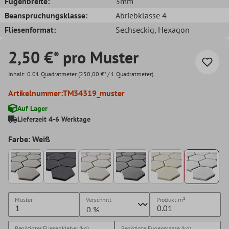
Fugenbreite:
3mm
Beanspruchungsklasse:
Abriebklasse 4
Fliesenformat:
Sechseckig
, Hexagon
2,50 €* pro Muster
Inhalt:
0.01 Quadratmeter
(250,00 €* / 1 Quadratmeter)
Artikelnummer:
TM34319_muster
Auf Lager
Lieferzeit 4-6 Werktage
Farbe: Weiß
Muster
Verschnitt
Produkt
m²
Benötigter Fliesenkleber (kg)
Benötigte Fugenmasse (kg)