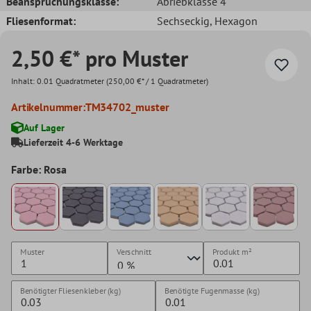
Beanspruchungsklasse:
Abriebklasse 4
Fliesenformat:
Sechseckig
, Hexagon
2,50 €* pro Muster
Inhalt:
0.01 Quadratmeter
(250,00 €* / 1 Quadratmeter)
Artikelnummer:
TM34702_muster
Auf Lager
Lieferzeit 4-6 Werktage
Farbe: Rosa
Muster
Verschnitt
Produkt
m²
Benötigter Fliesenkleber (kg)
Benötigte Fugenmasse (kg)