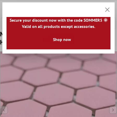
nhalt springen
0
Warenk
Secure your discount now with the code SOMMER5 🌞
Valid on all products except accessories.
Muster von Keramikmosaik Bismarck R10B
Shop now
Hexagon Rosa H23