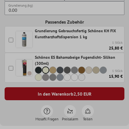
Grundierung (kg)
Passendes Zubehör
Grundierung Gebrauchsfertig Schönox KH FIX
Kunstharzhaftdispersion 1 kg
1 Stück
25,80 €
Schönox ES Bahamabeige Fugendicht- Silikon
(300ml)
1 Stück
15,90 €
In den Warenkorb
2,50
EUR
Mosafil Fragen
Preisalarm
Teilen