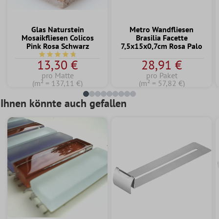
Glas Naturstein
Metro Wandfliesen
Mosaikfliesen Colicos
Brasilia Facette
Pink Rosa Schwarz
7,5x15x0,7cm Rosa Palo
Durchschnittliche Bewertung von 4.7 von 5 Sternen
13,30 €
28,91 €
pro Matte
pro Paket
(m² = 137,11 €)
(m² = 57,82 €)
Ihnen könnte auch gefallen