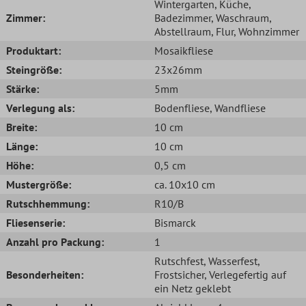
Wintergarten
, Küche
,
Zimmer:
Badezimmer
, Waschraum
,
Abstellraum
, Flur
, Wohnzimmer
Produktart:
Mosaikfliese
Steingröße:
23x26mm
Stärke:
5mm
Verlegung als:
Bodenfliese
, Wandfliese
Breite:
10 cm
Länge:
10 cm
Höhe:
0,5 cm
Mustergröße:
ca. 10x10 cm
Rutschhemmung:
R10/B
Fliesenserie:
Bismarck
Anzahl pro Packung:
1
Rutschfest
, Wasserfest
,
Besonderheiten:
Frostsicher
, Verlegefertig auf
ein Netz geklebt