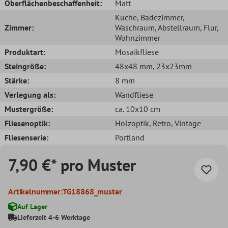
Oberflächenbeschaffenheit:
Matt
Küche
, Badezimmer
,
Zimmer:
Waschraum
, Abstellraum
, Flur
,
Wohnzimmer
Produktart:
Mosaikfliese
Steingröße:
48x48 mm
, 23x23mm
Stärke:
8 mm
Verlegung als:
Wandfliese
Mustergröße:
ca. 10x10 cm
Fliesenoptik:
Holzoptik
, Retro
, Vintage
Fliesenserie:
Portland
7,90 €* pro Muster
Artikelnummer:
TG18868_muster
Auf Lager
Lieferzeit 4-6 Werktage