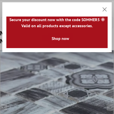
nhalt springen
0
Warenk
Secure your discount now with the code SOMMER5 🌞
Valid on all products except accessories.
Muster von Marmor Naturstein Holzoptik
Shop now
Mosaik Fliesen Portland Grau Mix