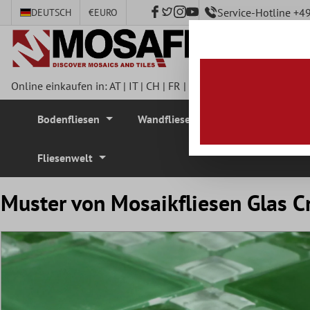
Service-Hotline +
DEUTSCH
€
EURO
nhalt springen
Online einkaufen in:
AT
|
IT
|
CH
|
FR
|
DE
|
UK
|
CZ
|
SE
|
DK
|
BE
Bodenfliesen
Wandfliesen
Mosaikfliesen
Fliesenwelt
Muster von Mosaikfliesen Glas C