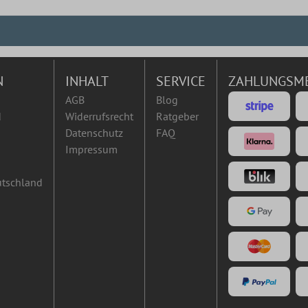
N
INHALT
SERVICE
ZAHLUNGSM
AGB
Blog
d
Widerrufsrecht
Ratgeber
Datenschutz
FAQ
Impressum
utschland