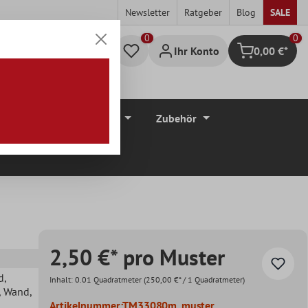
Newsletter
Ratgeber
Blog
SALE
0
Ihr Konto
0,00 €*
Warenkorb
düre
Bodenbeläge
Zubehör
2,50 €* pro Muster
d
,
Inhalt:
0.01 Quadratmeter
(250,00 €* / 1 Quadratmeter)
, Wand
,
Artikelnummer:
TM33080m_muster