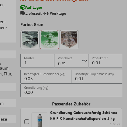
er
,
Auf Lager
Lieferzeit 4-6 Werktage
hen-
Farbe: Grün
hen-
Muster
Verschnitt
Produkt
m²
,
raum
,
m
, Flur
,
Benötigter Fliesenkleber (kg)
Benötigte Fugenmasse (kg)
Grundierung (kg)
mm
Passendes Zubehör
Grundierung Gebrauchsfertig Schönox
KH FIX Kunstharzhaftdispersion 1 kg
iese
1 Stück