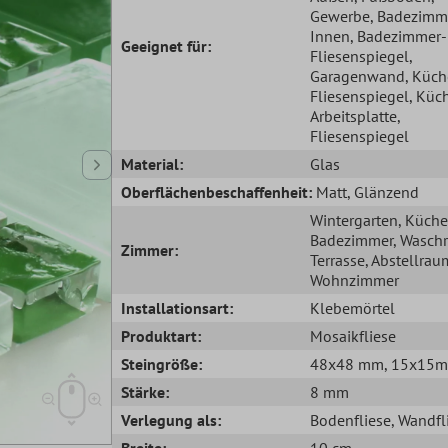
Gewerbe
, Badezimm
Innen
, Badezimmer-
Geeignet für:
Fliesenspiegel
,
Garagenwand
, Küc
Fliesenspiegel
, Küc
Arbeitsplatte
,
Fliesenspiegel
Material:
Glas
Oberflächenbeschaffenheit:
Matt
, Glänzend
Wintergarten
, Küche
Badezimmer
, Wasch
Zimmer:
Terrasse
, Abstellrau
Wohnzimmer
Installationsart:
Klebemörtel
Produktart:
Mosaikfliese
Steingröße:
48x48 mm
, 15x15
Stärke:
8 mm
Verlegung als:
Bodenfliese
, Wandfl
Breite:
10 cm