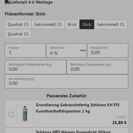
Lieferzeit 4-6 Werktage
Fliesenformat: Stick
Quadrat 23
Getrommelt 23
Brick
Stick
Getrommelt 15
Quadrat 15
Muster
Verschnitt
Produkt
m²
Benötigter Fliesenkleber (kg)
Benötigte Fugenmasse (kg)
Grundierung (kg)
Passendes Zubehör
Grundierung Gebrauchsfertig Schönox KH FIX
Kunstharzhaftdispersion 1 kg
1 Stück
25,80 €
Schönox MES Marmor Fugendicht Silikon