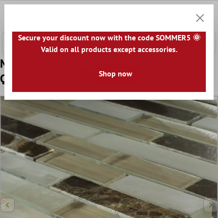
nhalt springen
0
Warenk
Secure your discount now with the code SOMMER5 🌞
Valid on all products except accessories.
Muster von Mosaikfliesen Glas Marmor
Shop now
Quebeck Braun Mix