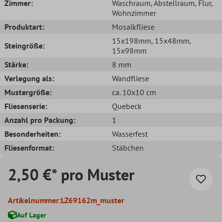
Zimmer:
Waschraum
, Abstellraum
, Flur
,
Wohnzimmer
Produktart:
Mosaikfliese
15x198mm
, 15x48mm
,
Steingröße:
15x98mm
Stärke:
8 mm
Verlegung als:
Wandfliese
Mustergröße:
ca. 10x10 cm
Fliesenserie:
Quebeck
Anzahl pro Packung:
1
Besonderheiten:
Wasserfest
Fliesenformat:
Stäbchen
2,50 €* pro Muster
Artikelnummer:
LZ69162m_muster
Auf Lager