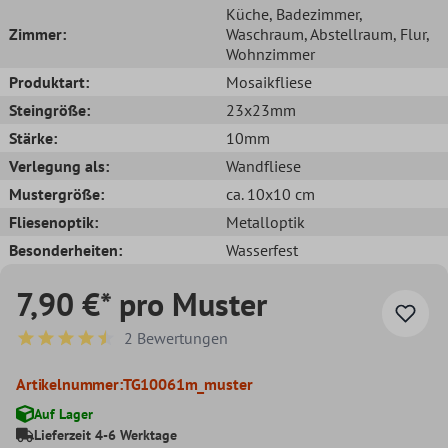
Küche
, Badezimmer
,
Zimmer:
Waschraum
, Abstellraum
, Flur
,
Wohnzimmer
Produktart:
Mosaikfliese
Steingröße:
23x23mm
Stärke:
10mm
Verlegung als:
Wandfliese
Mustergröße:
ca. 10x10 cm
Fliesenoptik:
Metalloptik
Besonderheiten:
Wasserfest
7,90 €* pro Muster
2 Bewertungen
Durchschnittliche Bewertung von 4.5 von 5 Sternen
Artikelnummer:
TG10061m_muster
Auf Lager
Lieferzeit 4-6 Werktage