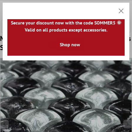
nhalt springen
0
Warenk
Secure your discount now with the code SOMMER5 🌞
Valid on all products except accessories.
Muster von Mosaikfliesen Glas on the Rocks
Shop now
Schwarz Silber