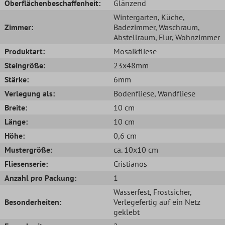
Oberflächenbeschaffenheit:
Glänzend
Wintergarten
, Küche
,
Zimmer:
Badezimmer
, Waschraum
,
Abstellraum
, Flur
, Wohnzimmer
Produktart:
Mosaikfliese
Steingröße:
23x48mm
Stärke:
6mm
Verlegung als:
Bodenfliese
, Wandfliese
Breite:
10 cm
Länge:
10 cm
Höhe:
0,6 cm
Mustergröße:
ca. 10x10 cm
Fliesenserie:
Cristianos
Anzahl pro Packung:
1
Wasserfest
, Frostsicher
,
Besonderheiten:
Verlegefertig auf ein Netz
geklebt