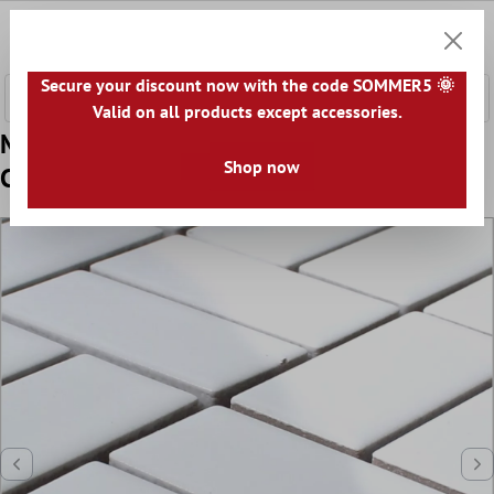
nhalt springen
0
Warenk
Secure your discount now with the code SOMMER5 🌞
Valid on all products except accessories.
Muster von Mosaikfliesen Keramik
Shop now
Cristianos Weiss Glänzend