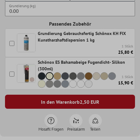
Grundierung (kg)
Passendes Zubehör
Grundierung Gebrauchsfertig Schönox KH FIX
Kunstharzhaftdispersion 1 kg
1 Stück
25,80 €
Schönox ES Bahamabeige Fugendicht- Silikon
(300ml)
1 Stück
15,90 €
In den Warenkorb
2,50
EUR
Mosafil Fragen
Preisalarm
Teilen