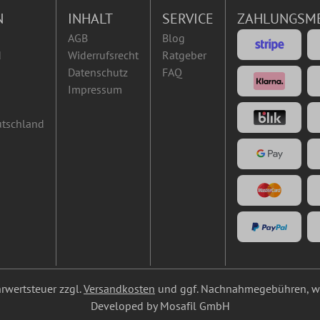
N
INHALT
SERVICE
ZAHLUNGSM
AGB
Blog
d
Widerrufsrecht
Ratgeber
Datenschutz
FAQ
Impressum
utschland
ehrwertsteuer zzgl.
Versandkosten
und ggf. Nachnahmegebühren, we
Developed by Mosafil GmbH