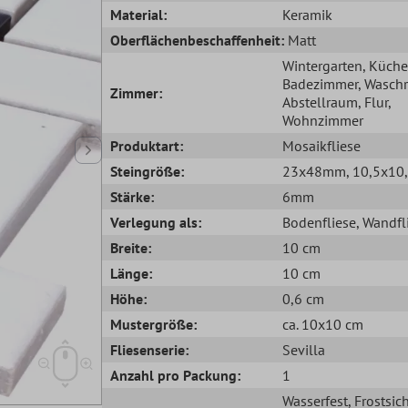
Material:
Keramik
Oberflächenbeschaffenheit:
Matt
Wintergarten
, Küche
Badezimmer
, Wasch
Zimmer:
Abstellraum
, Flur
,
Wohnzimmer
Produktart:
Mosaikfliese
Steingröße:
23x48mm
, 10,5x1
Stärke:
6mm
Verlegung als:
Bodenfliese
, Wandfl
Breite:
10 cm
Länge:
10 cm
Höhe:
0,6 cm
Mustergröße:
ca. 10x10 cm
Fliesenserie:
Sevilla
Anzahl pro Packung:
1
Wasserfest
, Frostsic