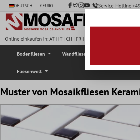
Service-Hotline +
DEUTSCH
€
EURO
nhalt springen
Online einkaufen in:
AT
|
IT
|
CH
|
FR
|
DE
|
UK
|
CZ
|
SE
|
DK
|
BE
Bodenfliesen
Wandfliesen
Mosaikfliesen
Fliesenwelt
Muster von Mosaikfliesen Kerami