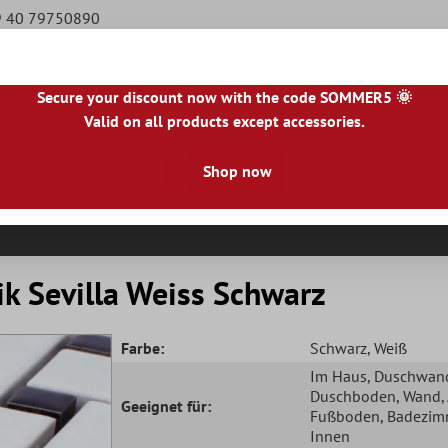
49 40 79750890
Secure your discount now with the code SOMMER5 🌞
Valid on all products except accessories.
|
NL
|
IE
|
ES
|
PL
|
PT
|
FI
|
GR
|
RO
|
NO
|
HU
|
BG
|
HR
|
LU
Shop now
Natursteinfliesen
Terrassenplatten
Fliesenbor
k Sevilla Weiss Schwarz
Farbe:
Schwarz
, Weiß
Im Haus
, Duschwan
Duschboden
, Wand
Geeignet für:
Fußboden
, Badezim
Innen