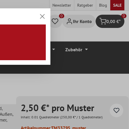
Newsletter
Ratgeber
Blog
SALE
0
Ihr Konto
0,00 €*
Warenkorb
düre
Bodenbeläge
Zubehör
2,50 €* pro Muster
d
,
, Außen
,
Inhalt:
0.01 Quadratmeter
(250,00 €* / 1 Quadratmeter)
mer
,
Artikelnummer:
TM33795_muster