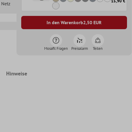
15,90 €
n Netz
In den Warenkorb
2,50
EUR
Mosafil Fragen
Preisalarm
Teilen
Hinweise