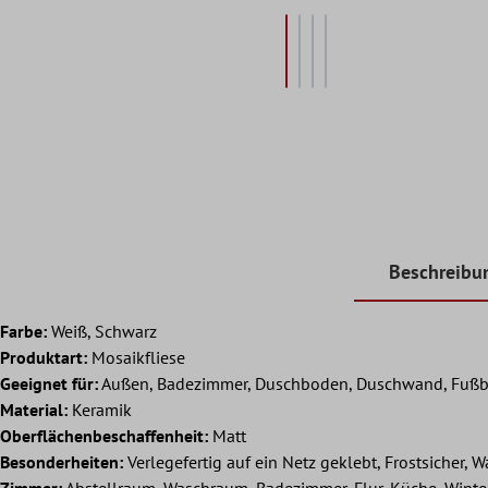
Beschreibu
Farbe:
Weiß, Schwarz
Produktart:
Mosaikfliese
Geeignet für:
Außen, Badezimmer, Duschboden, Duschwand, Fußb
Material:
Keramik
Oberflächenbeschaffenheit:
Matt
Besonderheiten:
Verlegefertig auf ein Netz geklebt, Frostsicher, W
Zimmer:
Abstellraum, Waschraum, Badezimmer, Flur, Küche, Wint