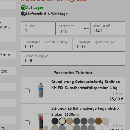
Auf Lager
Lieferzeit 4-6 Werktage
,
Muster
Verschnitt
Produkt
m²
raum
,
Benötigter Fliesenkleber (kg)
Benötigte Fugenmasse (kg)
0,5mm
Grundierung (kg)
iese
Passendes Zubehör
Grundierung Gebrauchsfertig Schönox
KH FIX Kunstharzhaftdispersion 1 kg
1 Stück
25,80 €
Schönox ES Bahamabeige Fugendicht-
Silikon (300ml)
1 Stück
her
,