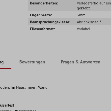
Besonderheiten:
Verlegefertig auf ei
geklebt
Fugenbreite:
3mm
Beanspruchungsklasse:
Abriebklasse 3
Fliesenformat:
Variabel
ng
Bewertungen
Fragen & Antworten
oden, Im Haus, Innen, Wand
asserfest
ergarten, Wohnzimmer