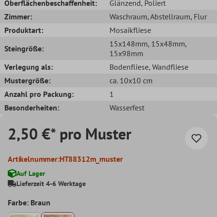
Oberflächenbeschaffenheit:
Glänzend
, Poliert
Zimmer:
Waschraum
, Abstellraum
, Flur
Produktart:
Mosaikfliese
15x148mm
, 15x48mm
,
Steingröße:
15x98mm
Verlegung als:
Bodenfliese
, Wandfliese
Mustergröße:
ca. 10x10 cm
Anzahl pro Packung:
1
Besonderheiten:
Wasserfest
2,50 €* pro Muster
Artikelnummer:
HT88312m_muster
Auf Lager
Lieferzeit 4-6 Werktage
Farbe: Braun