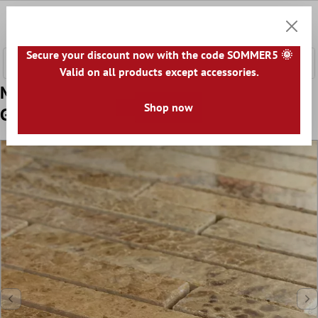
nhalt springen
0
Warenk
Secure your discount now with the code SOMMER5 🌞
Valid on all products except accessories.
Muster von Mosaikfliesen Marmor Braun
Shop now
Gold Poliert