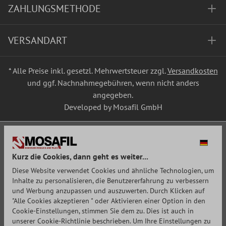
ZAHLUNGSMETHODE
VERSANDART
* Alle Preise inkl. gesetzl. Mehrwertsteuer zzgl.
Versandkosten
und ggf. Nachnahmegebühren, wenn nicht anders
angegeben.
Developed by Mosafil GmbH
Kurz die Cookies, dann geht es weiter...
Diese Website verwendet Cookies und ähnliche Technologien, um
Inhalte zu personalisieren, die Benutzererfahrung zu verbessern
und Werbung anzupassen und auszuwerten. Durch Klicken auf
"Alle Cookies akzeptieren " oder Aktivieren einer Option in den
Cookie-Einstellungen, stimmen Sie dem zu. Dies ist auch in
unserer Cookie-Richtlinie beschrieben. Um Ihre Einstellungen zu