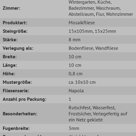
Wintergarten
, Küche
,
Zimmer:
Badezimmer
, Waschraum
,
Abstellraum
, Flur
, Wohnzimmer
Produktart:
Mosaikfliese
Steingröße:
15x105mm
, 15x25mm
Stärke:
8 mm
Verlegung als:
Bodenfliese
, Wandfliese
Breite:
10 cm
Länge:
10 cm
Höhe:
0,8 cm
Mustergröße:
ca. 10x10 cm
Fliesenserie:
Napola
Anzahl pro Packung:
1
Rutschfest
, Wasserfest
,
Besonderheiten:
Frostsicher
, Verlegefertig auf
ein Netz geklebt
Fugenbreite:
3mm