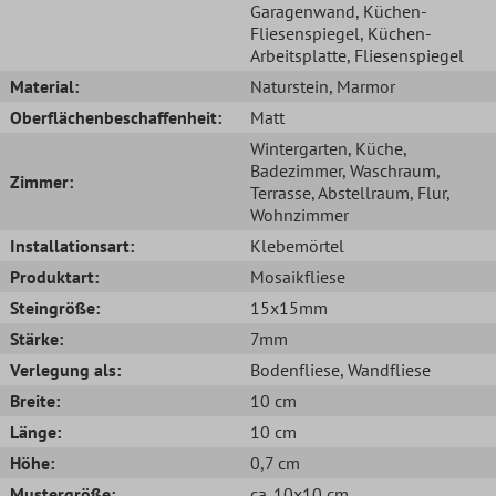
Garagenwand
, Küchen-
Fliesenspiegel
, Küchen-
Arbeitsplatte
, Fliesenspiegel
Material:
Naturstein
, Marmor
Oberflächenbeschaffenheit:
Matt
Wintergarten
, Küche
,
Badezimmer
, Waschraum
,
Zimmer:
Terrasse
, Abstellraum
, Flur
,
Wohnzimmer
Installationsart:
Klebemörtel
Produktart:
Mosaikfliese
Steingröße:
15x15mm
Stärke:
7mm
Verlegung als:
Bodenfliese
, Wandfliese
Breite:
10 cm
Länge:
10 cm
Höhe:
0,7 cm
Mustergröße:
ca. 10x10 cm