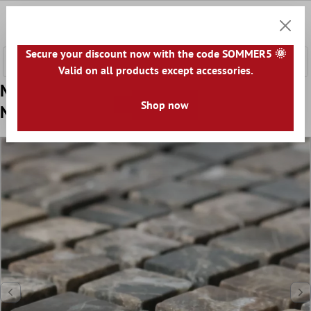
nhalt springen
0
Warenk
Secure your discount now with the code SOMMER5 🌞
Valid on all products except accessories.
Muster von Mosaikfliesen Marmor
Shop now
Naturstein Waranya Castanao