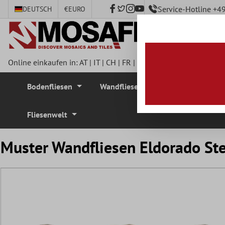
Service-Hotline +
DEUTSCH
€
EURO
nhalt springen
Online einkaufen in:
AT
|
IT
|
CH
|
FR
|
DE
|
UK
|
CZ
|
SE
|
DK
|
BE
Bodenfliesen
Wandfliesen
Mosaikfliesen
Fliesenwelt
Muster Wandfliesen Eldorado Ste