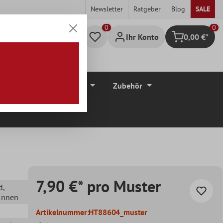
Newsletter
Ratgeber
Blog
SALE
0
Ihr Konto
0,00 €*
Warenkorb
düre
Bodenbeläge
Zubehör
7,90 €* pro Muster
d
,
 Innen
Artikelnummer:
HT88604_muster