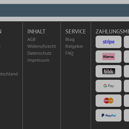
N
INHALT
SERVICE
ZAHLUNGSM
AGB
Blog
d
Widerrufsrecht
Ratgeber
Datenschutz
FAQ
Impressum
utschland