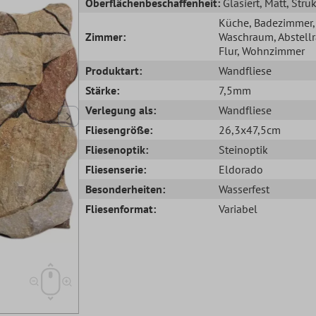
Oberflächenbeschaffenheit:
Glasiert
, Matt
, Stru
Küche
, Badezimmer
,
Zimmer:
Waschraum
, Abstel
Flur
, Wohnzimmer
Produktart:
Wandfliese
Stärke:
7,5mm
Verlegung als:
Wandfliese
Fliesengröße:
26,3x47,5cm
Fliesenoptik:
Steinoptik
Fliesenserie:
Eldorado
Besonderheiten:
Wasserfest
Fliesenformat:
Variabel