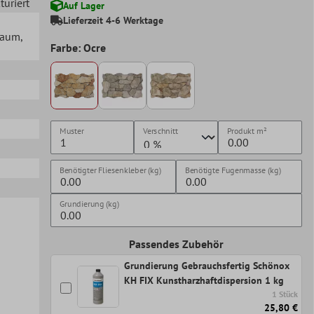
kturiert
Auf Lager
Lieferzeit 4-6 Werktage
lraum
,
Farbe: Ocre
Muster
Verschnitt
Produkt
m²
Benötigter Fliesenkleber (kg)
Benötigte Fugenmasse (kg)
Grundierung (kg)
Passendes Zubehör
Grundierung Gebrauchsfertig Schönox
KH FIX Kunstharzhaftdispersion 1 kg
1 Stück
25,80 €