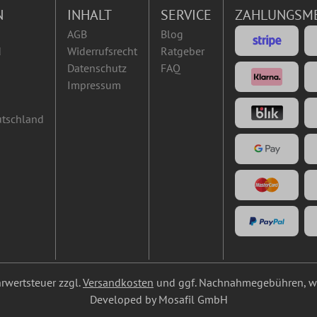
N
INHALT
SERVICE
ZAHLUNGSM
AGB
Blog
d
Widerrufsrecht
Ratgeber
Datenschutz
FAQ
Impressum
utschland
ehrwertsteuer zzgl.
Versandkosten
und ggf. Nachnahmegebühren, we
Developed by Mosafil GmbH