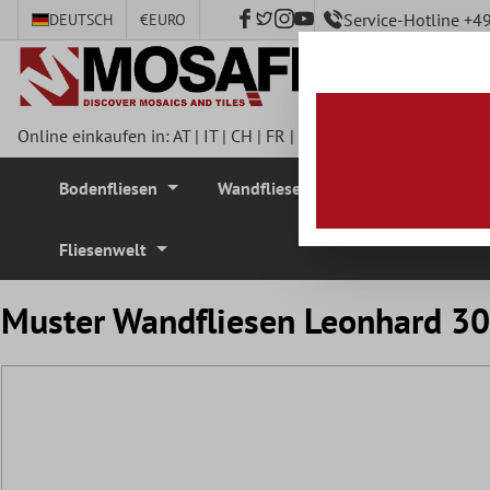
Service-Hotline +
DEUTSCH
€
EURO
nhalt springen
Online einkaufen in:
AT
|
IT
|
CH
|
FR
|
DE
|
UK
|
CZ
|
SE
|
DK
|
BE
Bodenfliesen
Wandfliesen
Mosaikfliesen
Fliesenwelt
Muster Wandfliesen Leonhard 3