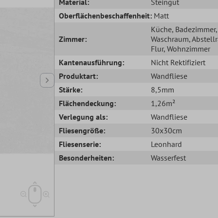
Material:
Steingut
Oberflächenbeschaffenheit:
Matt
Küche
, Badezimmer
,
Zimmer:
Waschraum
, Abstel
Flur
, Wohnzimmer
Kantenausführung:
Nicht Rektifiziert
Produktart:
Wandfliese
Stärke:
8,5mm
Flächendeckung:
1,26m²
Verlegung als:
Wandfliese
Fliesengröße:
30x30cm
Fliesenserie:
Leonhard
Besonderheiten:
Wasserfest