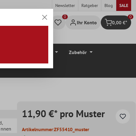
Newsletter
Ratgeber
Blog
SALE
0
Ihr Konto
0,00 €*
Warenkorb
düre
Bodenbeläge
Zubehör
11,90 €* pro Muster
d
,
 Innen
Artikelnummer:
ZF55410_muster