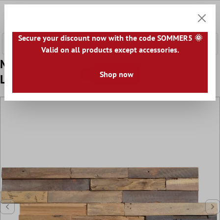
nhalt springen
0
Warenk
Secure your discount now with the code SOMMER5 🌞
Valid on all products except accessories.
Muster Wandverkleidung Holzverblender
Shop now
Luxemburg Braun 15x60cm