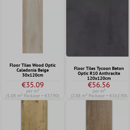
Floor Tiles Wood Optic
Floor Tiles Tycoon Beton
Caledonia Beige
Optic R10 Anthracite
30x120cm
120x120cm
€35.09
€56.56
per m²
per m²
(1.08 m² Package = €37.90)
(2.88 m² Package = €162.90)