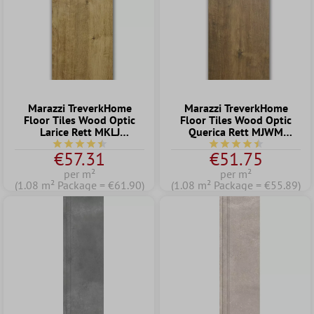
Marazzi TreverkHome
Marazzi TreverkHome
Floor Tiles Wood Optic
Floor Tiles Wood Optic
Larice Rett MKLJ
Querica Rett MJWM
15x120cm
30x120cm
Average rating of 4.5 out of 5 stars
Average rating of 4.5 o
€57.31
€51.75
per m²
per m²
(1.08 m² Package = €61.90)
(1.08 m² Package = €55.89)