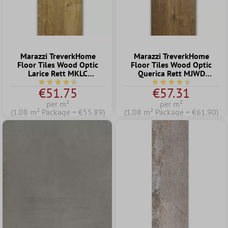
Marazzi TreverkHome
Marazzi TreverkHome
Floor Tiles Wood Optic
Floor Tiles Wood Optic
Larice Rett MKLC
Querica Rett MJWD
30x120cm
15x120cm
Average rating of 4.5 out of 5 stars
Average rating of 4.5 o
€51.75
€57.31
per m²
per m²
(1.08 m² Package = €55.89)
(1.08 m² Package = €61.90)