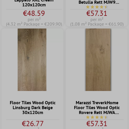
Betulla Rett MJW9
120x120cm
15x120cm
Average rating of 4.5 o
€48.59
€57.31
per m²
per m²
(4.32 m² Package = €209.90)
(1.08 m² Package = €61.90)
Floor Tiles Wood Optic
Marazzi TreverkHome
Linsburg Dark Beige
Floor Tiles Wood Optic
30x120cm
Rovere Rett MJWA
15x120cm
Average rating of 4.5 o
€26.77
€57.31