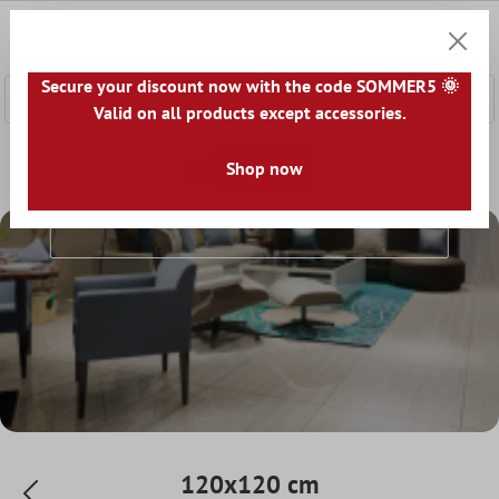
 main content
0
Shoppi
Secure your discount now with the code SOMMER5 🌞
Valid on all products except accessories.
Home
Floor Tiles
Format
Shop now
120x120 cm
120x120 Cm
120x120 cm