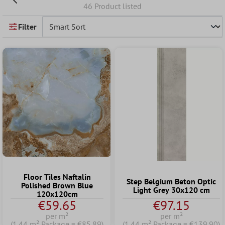
46 Product listed
Filter
Floor Tiles Naftalin
Step Belgium Beton Optic
Polished Brown Blue
Light Grey 30x120 cm
120x120cm
€59.65
€97.15
per m²
per m²
(1.44 m² Package = €85.89)
(1.44 m² Package = €139.90)