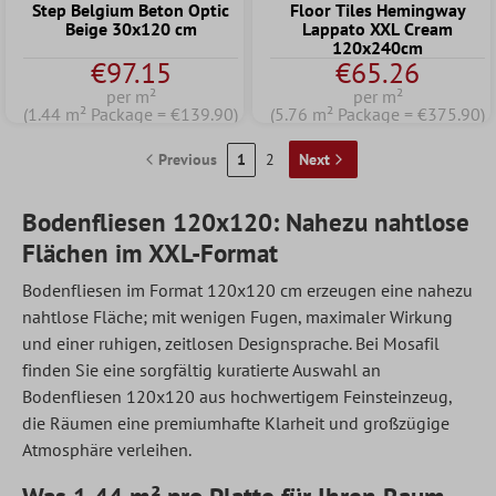
Step Belgium Beton Optic
Floor Tiles Hemingway
Beige 30x120 cm
Lappato XXL Cream
120x240cm
€97.15
€65.26
per m²
per m²
(1.44 m² Package = €139.90)
(5.76 m² Package = €375.90)
Previous
1
2
Next
Bodenfliesen 120x120: Nahezu nahtlose
Flächen im XXL-Format
Bodenfliesen
im Format 120x120 cm erzeugen eine nahezu
nahtlose Fläche; mit wenigen Fugen, maximaler Wirkung
und einer ruhigen, zeitlosen Designsprache. Bei Mosafil
finden Sie eine sorgfältig kuratierte Auswahl an
Bodenfliesen 120x120 aus hochwertigem Feinsteinzeug,
die Räumen eine premiumhafte Klarheit und großzügige
Atmosphäre verleihen.