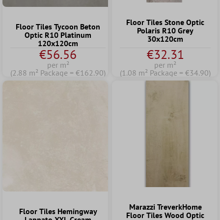
Floor Tiles Stone Optic
Floor Tiles Tycoon Beton
Polaris R10 Grey
Optic R10 Platinum
30x120cm
120x120cm
€56.56
€32.31
per m²
per m²
(2.88 m² Package = €162.90)
(1.08 m² Package = €34.90)
Marazzi TreverkHome
Floor Tiles Hemingway
Floor Tiles Wood Optic
Lappato XXL Cream