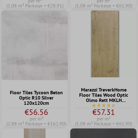
per m²
per m²
(1.08 m² Package = €28.91)
(1.08 m² Package = €61.90)
Marazzi TreverkHome
Floor Tiles Tycoon Beton
Floor Tiles Wood Optic
Optic R10 Silver
Olmo Rett MKLH
120x120cm
15x120cm
Average rating of 4.5 o
€56.56
€57.31
per m²
per m²
(2.88 m² Package = €162.90)
(1.08 m² Package = €61.90)