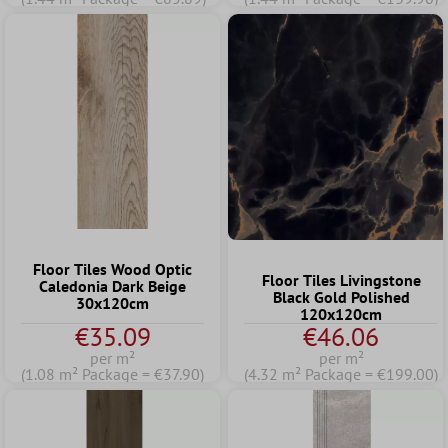
Floor Tiles Wood Optic
Floor Tiles Livingstone
Caledonia Dark Beige
Black Gold Polished
30x120cm
120x120cm
€35.09
€46.06
per m²
per m²
(1.08 m² Package = €37.90)
(4.32 m² Package = €199.00)