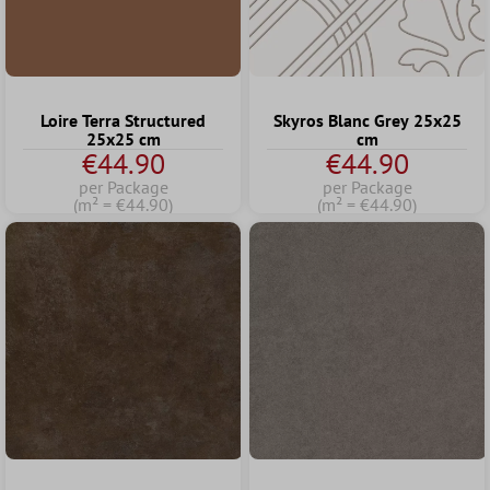
Loire Terra Structured
Skyros Blanc Grey 25x25
25x25 cm
cm
€44.90
€44.90
per Package
per Package
(m² = €44.90)
(m² = €44.90)