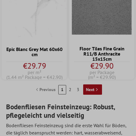
Floor Tiles Fine Grain
Epic Blanc Grey Mat 60x60
R11/B Anthracite
cm
15x15cm
€29.79
€29.90
per m²
per Package
(1.44 m² Package = €42.90)
(m² = €29.90)
Previous
1
2
3
Next
Bodenfliesen Feinsteinzeug: Robust,
pflegeleicht und vielseitig
Bodenfliesen
Feinsteinzeug sind die erste Wahl für Böden,
die täglich beansprucht werden: hart, wasserabweisend,