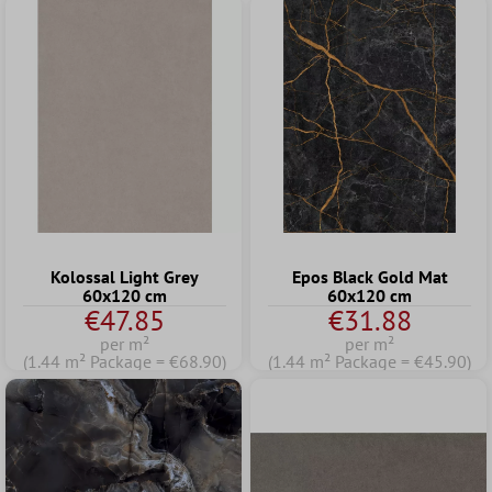
Kolossal Light Grey
Epos Black Gold Mat
60x120 cm
60x120 cm
€47.85
€31.88
per m²
per m²
(1.44 m² Package = €68.90)
(1.44 m² Package = €45.90)