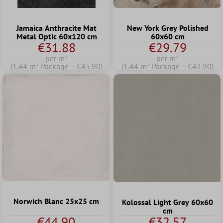
Jamaica Anthracite Mat
New York Grey Polished
Metal Optic 60x120 cm
60x60 cm
€31.88
€29.79
per m²
per m²
(1.44 m² Package = €45.90)
(1.44 m² Package = €42.90)
Norwich Blanc 25x25 cm
Kolossal Light Grey 60x60
cm
€44.90
€32.57