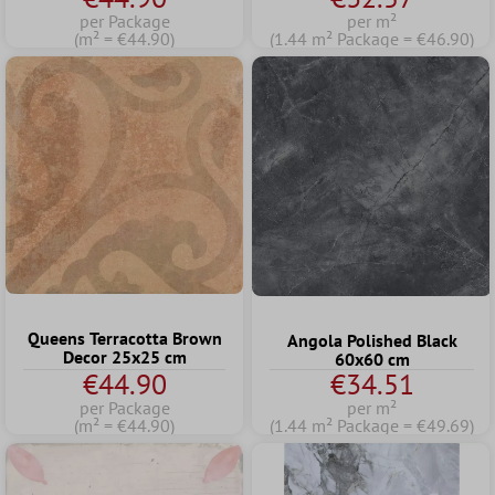
per Package
per m²
(m² = €44.90)
(1.44 m² Package = €46.90)
Queens Terracotta Brown
Angola Polished Black
Decor 25x25 cm
60x60 cm
€44.90
€34.51
per Package
per m²
(m² = €44.90)
(1.44 m² Package = €49.69)