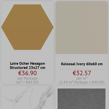
Loire Ocher Hexagon
Kolossal Ivory 60x60 cm
Structured 23x27 cm
€36.90
€32.57
per Package
per m²
(m² = €49.20)
(1.44 m² Package = €46.90)