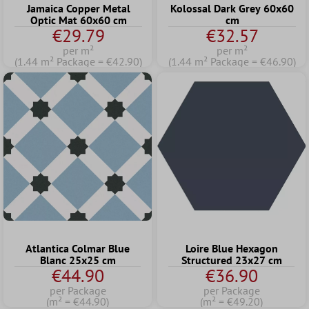
Jamaica Copper Metal
Kolossal Dark Grey 60x60
Optic Mat 60x60 cm
cm
€29.79
€32.57
per m²
per m²
(1.44 m² Package = €42.90)
(1.44 m² Package = €46.90)
Atlantica Colmar Blue
Loire Blue Hexagon
Blanc 25x25 cm
Structured 23x27 cm
€44.90
€36.90
per Package
per Package
(m² = €44.90)
(m² = €49.20)