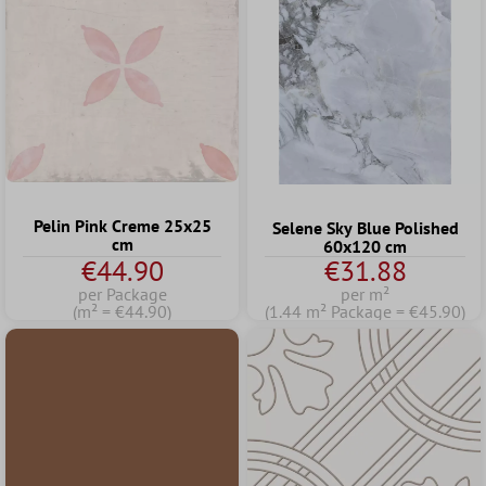
Pelin Pink Creme 25x25
Selene Sky Blue Polished
cm
60x120 cm
€44.90
€31.88
per Package
per m²
(m² = €44.90)
(1.44 m² Package = €45.90)