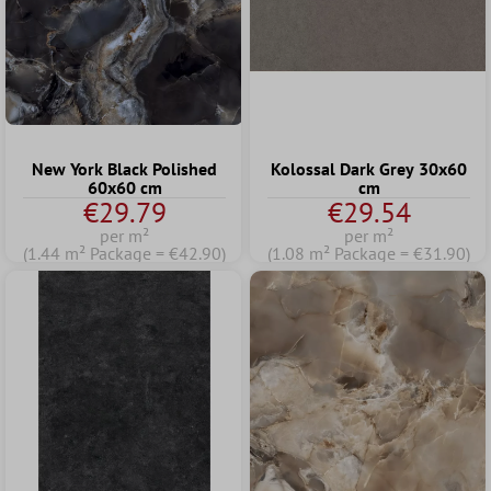
New York Black Polished
Kolossal Dark Grey 30x60
60x60 cm
cm
€29.79
€29.54
per m²
per m²
(1.44 m² Package = €42.90)
(1.08 m² Package = €31.90)