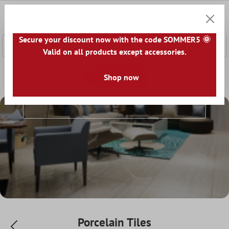
 main content
0
Shoppi
Secure your discount now with the code SOMMER5 🌞
Valid on all products except accessories.
Home
Floor Tiles
Look
Shop now
Porcelain Tiles
Porcelain Tiles
Porcelain Tiles