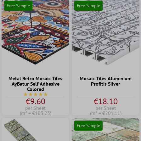
Free Sample
Free Sample
Metal Retro Mosaic Tiles
Mosaic Tiles Aluminium
AyBatur Self Adhesive
Profitis Silver
Colored
Average rating of 5 out of 5 stars
€9.60
€18.10
per Sheet
per Sheet
(m² = €103.23)
(m² = €201.11)
Free Sample