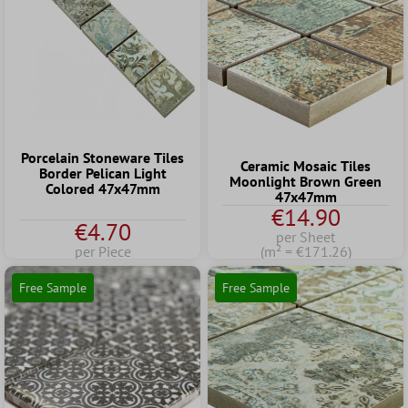
Porcelain Stoneware Tiles
Ceramic Mosaic Tiles
Border Pelican Light
Moonlight Brown Green
Colored 47x47mm
47x47mm
€14.90
€4.70
per Sheet
per Piece
(m² = €171.26)
Free Sample
Free Sample