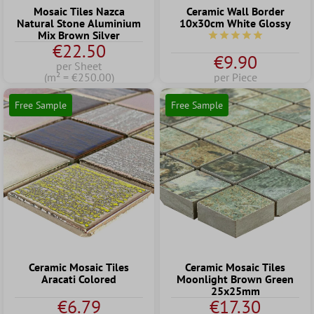
Mosaic Tiles Nazca
Ceramic Wall Border
Natural Stone Aluminium
10x30cm White Glossy
Mix Brown Silver
Average rating of 5 out
€22.50
€9.90
per Sheet
(m² = €250.00)
per Piece
Free Sample
Free Sample
Ceramic Mosaic Tiles
Ceramic Mosaic Tiles
Aracati Colored
Moonlight Brown Green
25x25mm
€6.79
€17.30