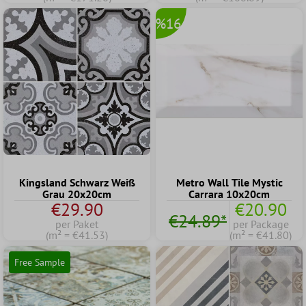
%16
Kingsland Schwarz Weiß
Metro Wall Tile Mystic
Grau 20x20cm
Carrara 10x20cm
€29.90
€20.90
€24.89*
per Paket
per Package
(m² = €41.53)
(m² = €41.80)
Free Sample