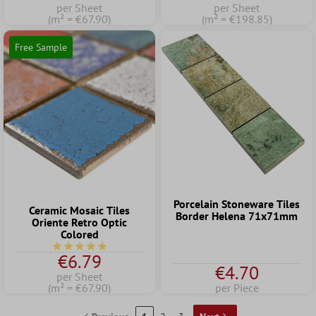
per Sheet
per Sheet
(m² = €67.90)
(m² = €198.85)
Free Sample
Porcelain Stoneware Tiles
Ceramic Mosaic Tiles
Border Helena 71x71mm
Oriente Retro Optic
Colored
Average rating of 5 out of 5 stars
€6.79
€4.70
per Sheet
(m² = €67.90)
per Piece