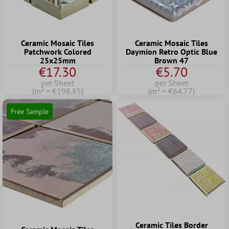
Ceramic Mosaic Tiles
Ceramic Mosaic Tiles
Patchwork Colored
Daymion Retro Optic Blue
25x25mm
Brown 47
€17.30
€5.70
per Sheet
per Sheet
(m² = €198.85)
(m² = €64.77)
Free Sample
Ceramic Tiles Border