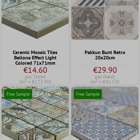
Ceramic Mosaic Tiles
Pakkun Bunt Retro
Bellona Effect Light
20x20cm
Colored 71x71mm
€14.60
€29.90
per Sheet
per Paket
(m² = €175.90)
(m² = €41.53)
Free Sample
Free Sample