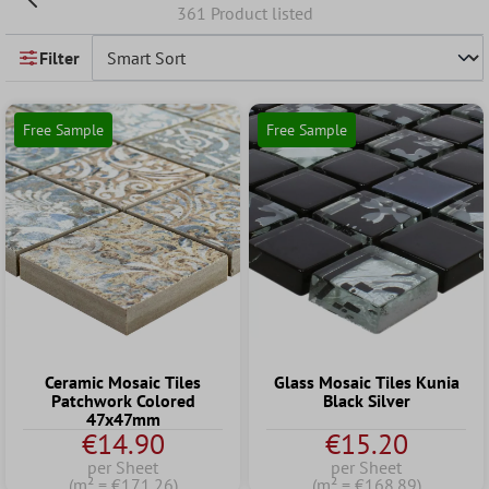
361 Product listed
Filter
Free Sample
Free Sample
Ceramic Mosaic Tiles
Glass Mosaic Tiles Kunia
Patchwork Colored
Black Silver
47x47mm
€14.90
€15.20
per Sheet
per Sheet
(m² = €171.26)
(m² = €168.89)