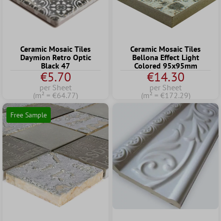
Ceramic Mosaic Tiles
Ceramic Mosaic Tiles
Daymion Retro Optic
Bellona Effect Light
Black 47
Colored 95x95mm
€5.70
€14.30
per Sheet
per Sheet
(m² = €64.77)
(m² = €172.29)
Free Sample