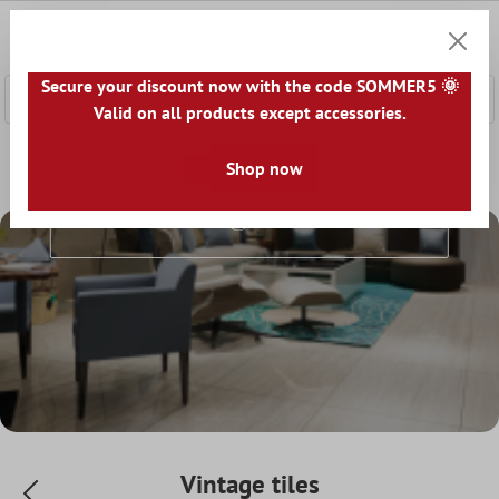
 main content
0
Shoppi
Secure your discount now with the code SOMMER5 🌞
Valid on all products except accessories.
Home
Tile world
Tiles by look
Shop now
Vintage tiles
Vintage Tiles
Vintage tiles