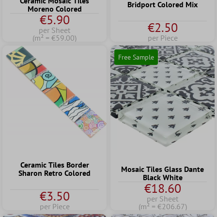
Ceramic Mosaic Tiles
Bridport Colored Mix
Moreno Colored
€5.90
€2.50
per Sheet
(m² = €59.00)
per Piece
Free Sample
Ceramic Tiles Border
Mosaic Tiles Glass Dante
Sharon Retro Colored
Black White
€18.60
€3.50
per Sheet
per Piece
(m² = €206.67)