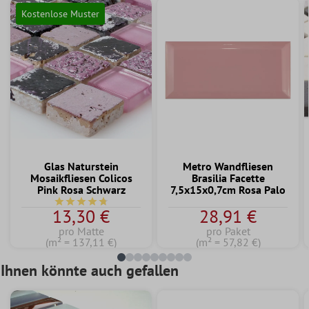
Kostenlose Muster
Glas Naturstein
Metro Wandfliesen
Mosaikfliesen Colicos
Brasilia Facette
Pink Rosa Schwarz
7,5x15x0,7cm Rosa Palo
Durchschnittliche Bewertung von 4.7 von 5 Sternen
13,30 €
28,91 €
pro Matte
pro Paket
(m² = 137,11 €)
(m² = 57,82 €)
Ihnen könnte auch gefallen