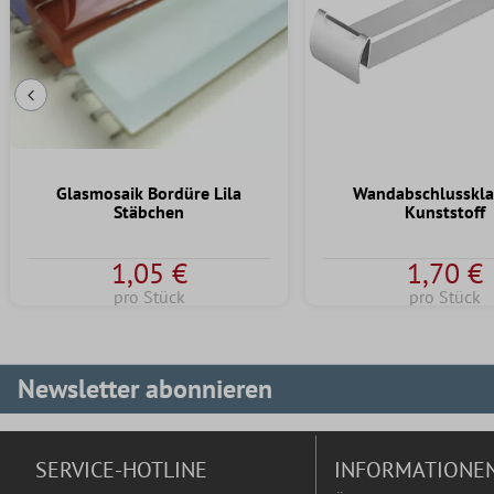
Vorherige Folie
Glasmosaik Bordüre Lila
Wandabschlusskl
Stäbchen
Kunststoff
1,05 €
1,70 €
pro Stück
pro Stück
Newsletter abonnieren
SERVICE-HOTLINE
INFORMATIONE