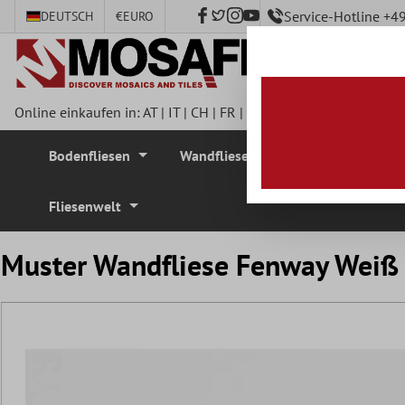
Service-Hotline +
DEUTSCH
€
EURO
nhalt springen
Online einkaufen in:
AT
|
IT
|
CH
|
FR
|
DE
|
UK
|
CZ
|
SE
|
DK
|
BE
Bodenfliesen
Wandfliesen
Mosaikfliesen
Fliesenwelt
Muster Wandfliese Fenway Wei