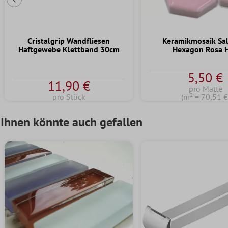
Vorherige Folie
Cristalgrip Wandfliesen
Keramikmosaik S
Haftgewebe Klettband 30cm
Hexagon Rosa 
5,50 €
11,90 €
pro Matte
pro Stück
(m² = 70,51 €
Ihnen könnte auch gefallen