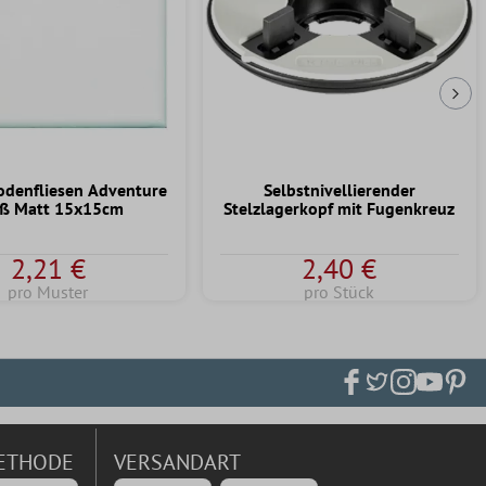
Näc
odenfliesen Adventure
Selbstnivellierender
ß Matt 15x15cm
Stelzlagerkopf mit Fugenkreuz
2,21 €
2,40 €
pro Muster
pro Stück
ETHODE
VERSANDART