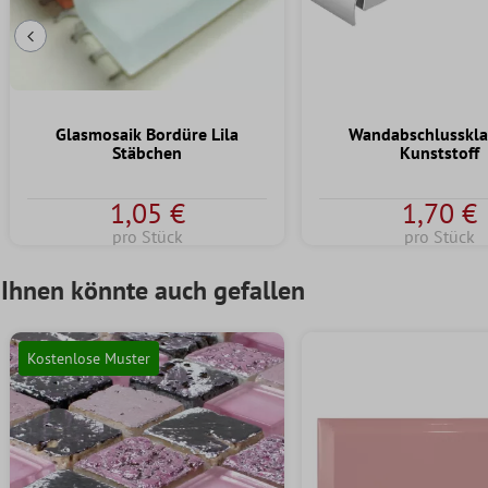
Vorherige Folie
Glasmosaik Bordüre Lila
Wandabschlusskl
Stäbchen
Kunststoff
1,05 €
1,70 €
pro Stück
pro Stück
Ihnen könnte auch gefallen
Kostenlose Muster