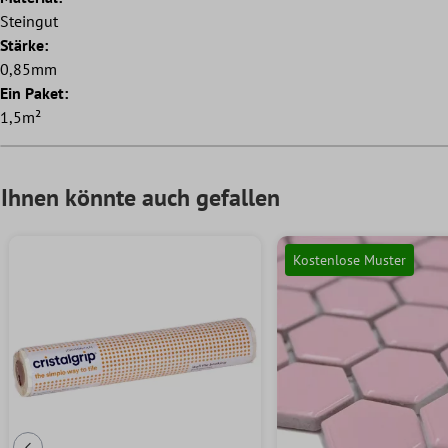
Steingut
Stärke:
0,85mm
Ein Paket:
1,5m²
Ihnen könnte auch gefallen
Kostenlose Muster