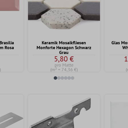
rasilia
Keramik Mosaikfliesen
Glas Mo
cm Rosa
Monforte Hexagon Schwarz
Wh
Grau
5,80 €
1
pro Matte
)
(m² = 74,36 €)
(