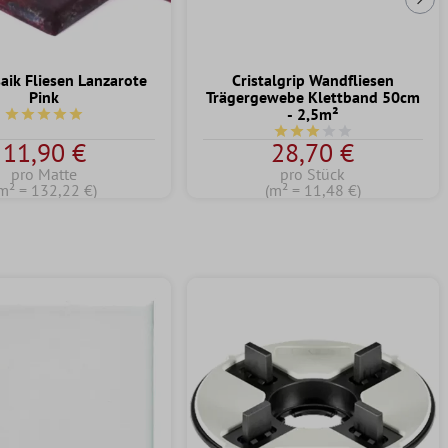
Näc
aik Fliesen Lanzarote
Cristalgrip Wandfliesen
Pink
Trägergewebe Klettband 50cm
- 2,5m²
Durchschnittliche Bewertung von 5 von 5 Sternen
Durchschnittliche Bewert
11,90 €
28,70 €
pro Matte
pro Stück
m² = 132,22 €)
(m² = 11,48 €)