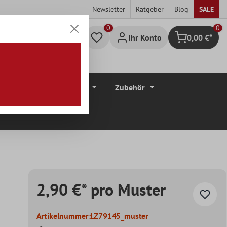
Newsletter
Ratgeber
Blog
SALE
0
Ihr Konto
0,00 €*
Warenkorb
düre
Bodenbeläge
Zubehör
2,90 €* pro Muster
Artikelnummer:
LZ79145_muster