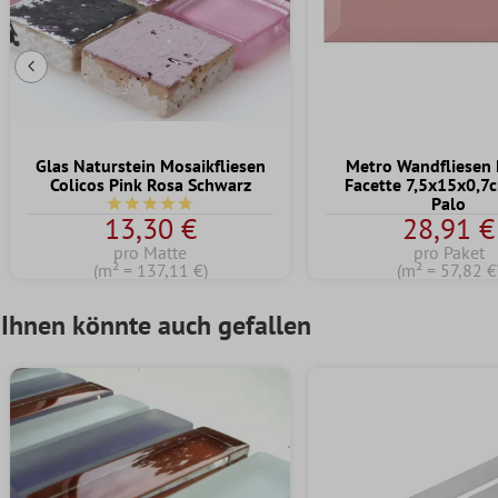
Vorherige Folie
Glas Naturstein Mosaikfliesen
Metro Wandfliesen B
Colicos Pink Rosa Schwarz
Facette 7,5x15x0,7
Palo
Durchschnittliche Bewertung von 4.7 von 5 Sternen
13,30 €
28,91 €
pro Matte
pro Paket
(m² = 137,11 €)
(m² = 57,82 €
Ihnen könnte auch gefallen