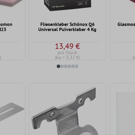
alomon
Fliesenkleber Schönox Q6
Glasmos
H23
Universal Pulverkleber 4 Kg
13,49 €
pro Stück
)
(kg = 3,37 €)
(