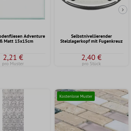
Näc
odenfliesen Adventure
Selbstnivellierender
ß Matt 15x15cm
Stelzlagerkopf mit Fugenkreuz
2,21 €
2,40 €
pro Muster
pro Stück
Kostenlose Muster