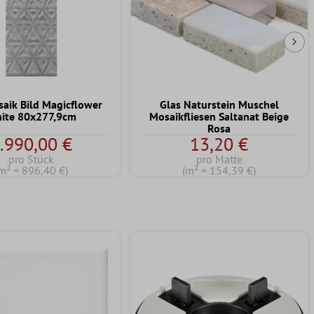
Näc
saik Bild Magicflower
Glas Naturstein Muschel
ite 80x277,9cm
Mosaikfliesen Saltanat Beige
Rosa
.990,00 €
13,20 €
pro Stück
pro Matte
m² = 896,40 €)
(m² = 154,39 €)