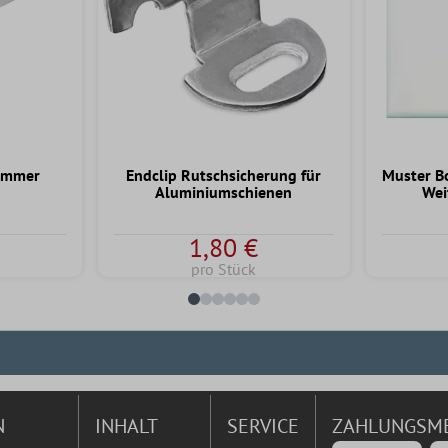
ammer
Endclip Rutschsicherung für
Muster B
Aluminiumschienen
Wei
1,80 €
pro Stück
N
INHALT
SERVICE
ZAHLUNGSM