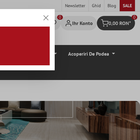
Newsletter
Ghid
Blog
SALE
0
Ihr Konto
0,00 RON*
Warenkorb
Borduri De Tiglă
Acoperiri De Podea