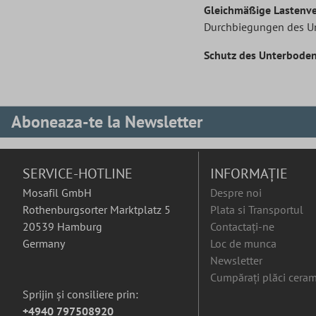
Gleichmäßige Lastenve
Durchbiegungen des Un
Schutz des Unterboden
Aboneaza-te la Newsletter
SERVICE-HOTLINE
INFORMAȚIE
Mosafil GmbH
Despre noi
Rothenburgsorter Marktplatz 5
Plata si Transportul
20539 Hamburg
Contactați-ne
Germany
Loc de munca
Newsletter
Cumpărați plăci ceram
Sprijin și consiliere prin:
+4940 797508920