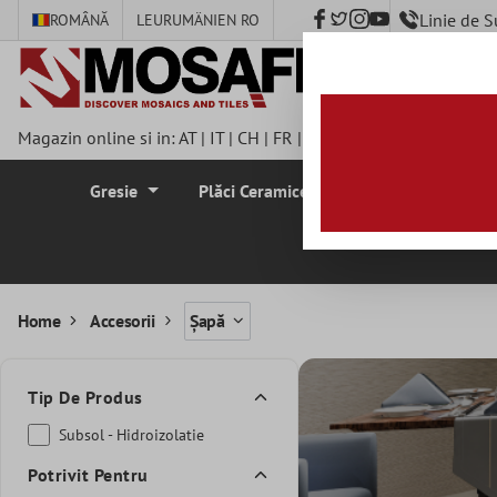
Linie de 
ROMÂNĂ
LEU
RUMÄNIEN RO
nhalt springen
Magazin online si in:
AT
|
IT
|
CH
|
FR
|
DE
|
UK
|
CZ
|
SE
|
DK
|
BE
Gresie
Plăci Ceramice Pentru Pereti
Plă
Home
Accesorii
Șapă
Tip De Produs
Subsol - Hidroizolatie
Potrivit Pentru