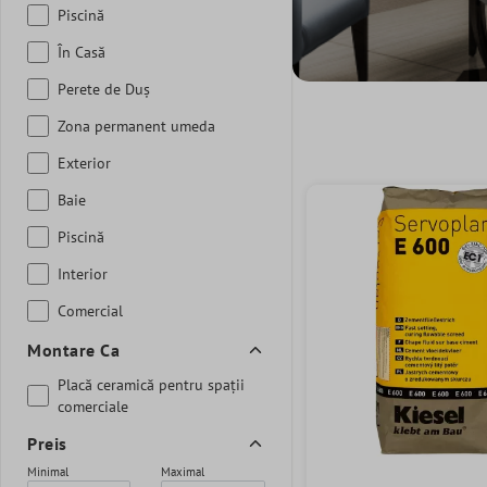
Piscină
În Casă
Perete de Duș
Zona permanent umeda
Exterior
Baie
Piscină
Interior
Comercial
Montare Ca
Placă ceramică pentru spații
comerciale
Preis
Minimal
Maximal