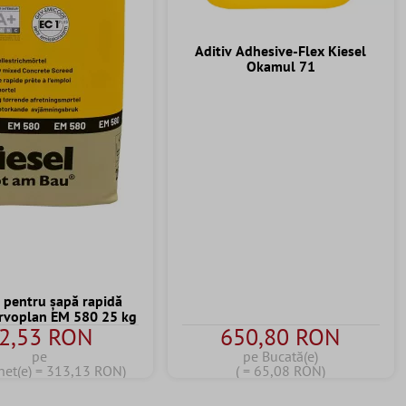
Aditiv Adhesive-Flex Kiesel
Okamul 71
 pentru șapă rapidă
ervoplan EM 580 25 kg
2,53 RON
650,80 RON
pe
pe Bucată(e)
het(e) = 313,13 RON)
( = 65,08 RON)