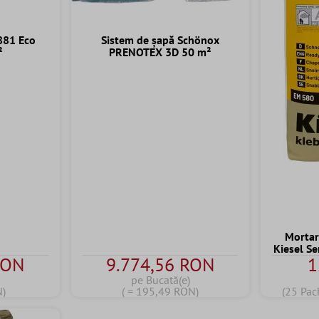
 881 Eco
Sistem de șapă Schönox
²
PRENOTEX 3D 50 m²
Mortar
Kiesel S
RON
9.774,56 RON
1
)
pe Bucată(e)
N)
( = 195,49 RON)
(25 Pac