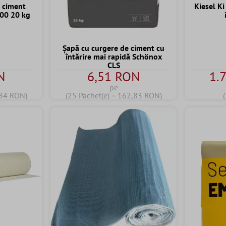
 ciment
Kiesel K
600 20 kg
Șapă cu curgere de ciment cu
întărire mai rapidă Schönox
CLS
N
6,51 RON
1.
pe
,84 RON)
(25 Pachet(e) = 162,83 RON)