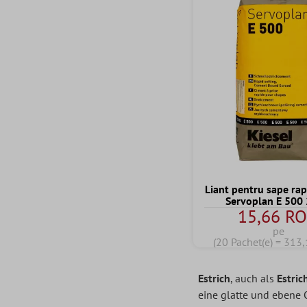
Liant pentru sape rap
Servoplan E 500 
15,66 R
pe
(20 Pachet(e) = 313
Estrich
, auch als
Estri
eine glatte und ebene 