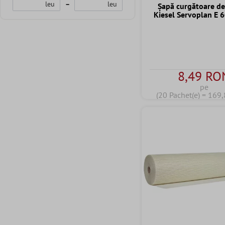
leu
–
leu
Șapă curgătoare de
Kiesel Servoplan E 
8,49 RO
pe
(20 Pachet(e) = 169