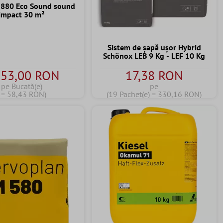
i 880 Eco Sound sound
impact 30 m²
Sistem de șapă ușor Hybrid
Schönox LEB 9 Kg - LEF 10 Kg
753,00 RON
17,38 RON
pe Bucată(e)
pe
( = 58,43 RON)
(19 Pachet(e) = 330,16 RON)