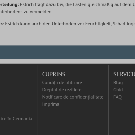
rteilung:
Estrich trägt dazu bei, die Lasten gleichmäßig auf dem U
terbodens zu vermeiden.
s:
Estrich kann auch den Unterboden vor Feuchtigkeit, Schädlin
CUPRINS
SERVICI
Condiții de utilizare
Blog
Dreptul de reziliere
Ghid
Notificare de confidențialitate
FAQ
Imprima
ice în Germania