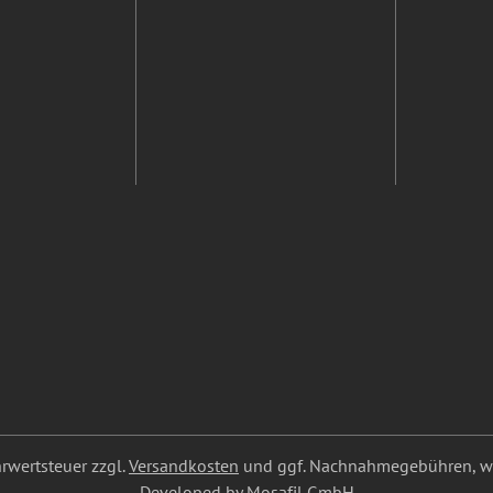
ehrwertsteuer zzgl.
Versandkosten
und ggf. Nachnahmegebühren, we
Developed by Mosafil GmbH