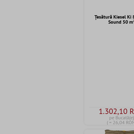
Țesătură Kiesel Ki
Sound 50 m
1.302,10 
pe Bucată(e
( = 26,04 RO