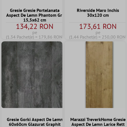
Gresie Gresie Portelanata
Riverside Maro Inchis
Aspect De Lemn Phantom Gri
30x120 cm
15,5x62 cm
134,22 RON
173,61 RON
pe
pe
(1.34 Pachet(e) = 179,86 RON)
(1.44 Pachet(e) = 250,00 RON)
Gresie Gorki Aspect De Lemn
Marazzi TreverkHome Gresie
60x60cm Glazurat Graphit
Aspect De Lemn Larice Rett