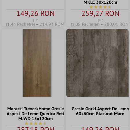
MKLC 30x120cm
Durchschnittliche B
149,26 RON
259,27 RON
pe
pe
(1.44 Pachet(e) = 214,93 RON)
(1.08 Pachet(e) = 280,01 RON)
Marazzi TreverkHome Gresie
Gresie Gorki Aspect De Lemn
Aspect De Lemn Querica Rett
60x60cm Glazurat Maro
MJWD 15x120cm
Durchschnittliche Bewertung von 4.5 von 5 Sternen
287,15 RON
149,26 RON