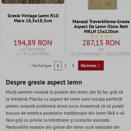
Gresie Vintage Lemn R10
Maro 18,5x18,5cm
Marazzi TreverkHome Gresie
Aspect De Lemn Olmo Rett
MKLH 15x120cm
Durchschnittliche B
194,89 RON
287,15 RON
pe Pachet(e)
pe
( = 433,09 RON)
(1.08 Pachet(e) = 310,12 RON)
Vorheriges
1
2
3
Nächstes
Despre gresie aspect lemn
Mulți oameni visează la podele din lemn, dar își fac griji să
le întrețină. Placile cu aspect de lemn sunt soluția perfectă
pentru această problemă. Acest lucru înseamnă că vă puteți
bucura de estetica podelelor tradiționale din lemn fără a vă
face griji cu privire la întreținere și costurile asociate.
Pardoselile noastre din gresie din lemn sunt realizate din