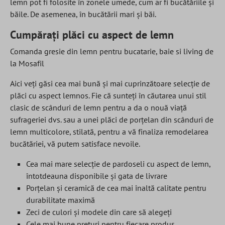
lemn pot
fi folosite în zonele umede, cum ar fi bucătăriile și
băile. De asemenea, în bucătării mari și băi.
Cumpărați plăci cu aspect de lemn
Comanda gresie din lemn pentru bucatarie, baie si living de
la Mosafil
Aici veți găsi cea mai bună și mai cuprinzătoare selecție de
plăci cu aspect lemnos. Fie că sunteți în căutarea unui stil
clasic de scânduri de lemn pentru a da o nouă viață
sufrageriei dvs. sau a unei plăci de porțelan din scânduri de
lemn multicolore, stilată, pentru a vă finaliza remodelarea
bucătăriei, vă putem satisface nevoile.
Cea mai mare selecție de pardoseli cu aspect de lemn,
întotdeauna disponibile și gata de livrare
Porțelan și ceramică de cea mai înaltă calitate pentru
durabilitate maximă
Zeci de culori și modele din care să alegeți
Cele mai bune prețuri pentru fiecare produs