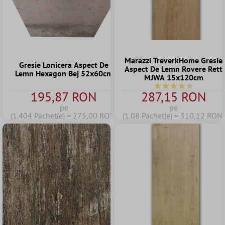
Marazzi TreverkHome Gresie
Gresie Lonicera Aspect De
Aspect De Lemn Rovere Rett
Lemn Hexagon Bej 52x60cm
MJWA 15x120cm
Durchschnittliche B
195,87 RON
287,15 RON
pe
pe
(1.404 Pachet(e) = 275,00 RON)
(1.08 Pachet(e) = 310,12 RON)