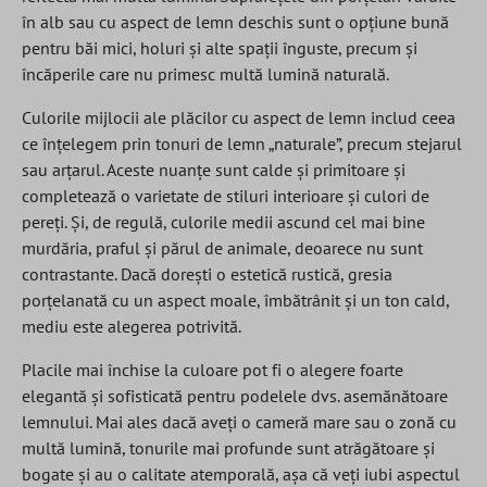
în alb sau cu aspect de lemn deschis sunt o opțiune bună
pentru băi mici, holuri și alte spații înguste, precum și
încăperile care nu primesc multă lumină naturală.
Culorile mijlocii ale plăcilor cu aspect de lemn includ ceea
ce înțelegem prin tonuri de lemn „naturale”, precum stejarul
sau arțarul. Aceste nuanțe sunt calde și primitoare și
completează o varietate de stiluri interioare și culori de
pereți. Și, de regulă, culorile medii ascund cel mai bine
murdăria, praful și părul de animale, deoarece nu sunt
contrastante. Dacă dorești o estetică rustică, gresia
porțelanată cu un aspect moale, îmbătrânit și un ton cald,
mediu este alegerea potrivită.
Placile mai închise la culoare pot fi o alegere foarte
elegantă și sofisticată pentru podelele dvs. asemănătoare
lemnului. Mai ales dacă aveți o cameră mare sau o zonă cu
multă lumină, tonurile mai profunde sunt atrăgătoare și
bogate și au o calitate atemporală, așa că veți iubi aspectul