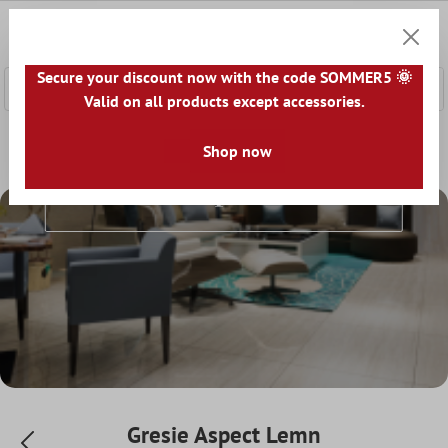
nhalt springen
0
Warenk
Secure your discount now with the code SOMMER5 🌞
Valid on all products except accessories.
Home
Gresie
Aspect
Shop now
Gresie Aspect Lemn
Gresie Aspect Lemn
Gresie Aspect Lemn