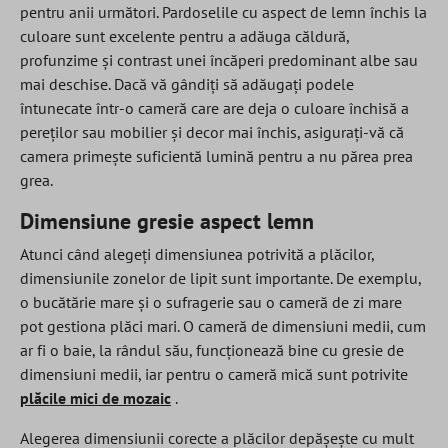
pentru anii următori. Pardoselile cu aspect de lemn închis la
culoare sunt excelente pentru a adăuga căldură,
profunzime și contrast unei încăperi predominant albe sau
mai deschise. Dacă vă gândiți să adăugați podele
întunecate într-o cameră care are deja o culoare închisă a
pereților sau mobilier și decor mai închis, asigurați-vă că
camera primește suficientă lumină pentru a nu părea prea
grea.
Dimensiune gresie aspect lemn
Atunci când alegeți dimensiunea potrivită a plăcilor,
dimensiunile zonelor de lipit sunt importante. De exemplu,
o bucătărie mare și o sufragerie sau o cameră de zi mare
pot gestiona plăci mari. O cameră de dimensiuni medii, cum
ar fi o baie, la rândul său, funcționează bine cu gresie de
dimensiuni medii, iar pentru o cameră mică sunt potrivite
plăcile mici de mozaic
.
Alegerea dimensiunii corecte a plăcilor depășește cu mult