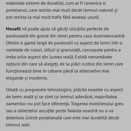
materiale extrem de durabile, cum ar fi ceramica si
portelanul, care rezista mai mult decât lemnul natural și
pot rezista la mai mult trafic fără aceeași uzură.
Mosafil
vă poate ajuta să găsiți soluțiile perfecte de
pardoseală din gresie din lemn pentru casa dumneavoastră.
Oferim o gamă largă de pardoseli cu aspect de lemn într-o
varietate de culori, stiluri și granulații, concepute pentru a
imita orice aspect din lumea reală. Există nenumărate
opțiuni din care să alegeți, de la plăci rustice din lemn care
funcționează bine în cabane până la alternative mai
elegante și moderne.
Odată cu progresele tehnologice, plăcile noastre cu aspect
de lemn arată și se simt ca lemnul adevărat, majoritatea
oamenilor nu pot face diferența. Tragerea mobilierului greu
sau a obiectelor ascuțite peste faianta noastră nu o va
deteriora. Gresie porțelanată care este mai durabilă decât
lemnul real: