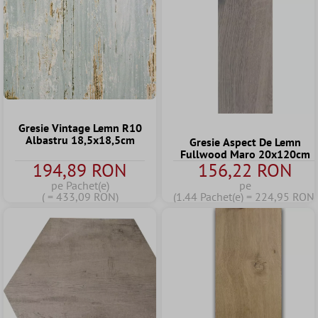
Gresie Vintage Lemn R10
Albastru 18,5x18,5cm
Gresie Aspect De Lemn
Fullwood Maro 20x120cm
194,89 RON
156,22 RON
pe Pachet(e)
pe
( = 433,09 RON)
(1.44 Pachet(e) = 224,95 RON)