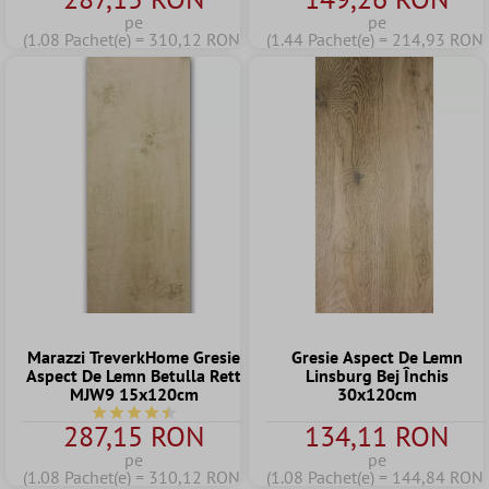
pe
pe
(1.08 Pachet(e) = 310,12 RON)
(1.44 Pachet(e) = 214,93 RON)
Marazzi TreverkHome Gresie
Gresie Aspect De Lemn
Aspect De Lemn Betulla Rett
Linsburg Bej Închis
MJW9 15x120cm
30x120cm
Durchschnittliche Bewertung von 4.5 von 5 Sternen
287,15 RON
134,11 RON
pe
pe
(1.08 Pachet(e) = 310,12 RON)
(1.08 Pachet(e) = 144,84 RON)