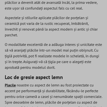
plăcilor a devenit atât de avansată încât, la prima vedere,
este ușor să confundați aspectul fals cu cel real.
Aspectele și stilurile aplicate plăcilor de porțelan și
ceramică pot varia de la rustic recuperat, îmbătrânit,
învechit și renovat până la aspect modern și antic și chiar
parchet.
O modalitate excelentă de a adăuga interes și unicitate este
să vă aranjați plăcile într-un model mai puțin obișnuit. Cu
țiglă potrivită, pot fi realizate modele în scheletă, în dungi
și în trepte. Asigurați-vă că țigla pe care o alegeți este
aprobată pentru modelul dorit.
Loc de gresie aspect lemn
Placile
noastre cu aspect de lemn au fost proiectate cu
accent pe performanță și durabilitate, făcându-le perfecte
pentru orice cameră a casei și nenumărate spații comerciale.
Spre deosebire de lemn, plăcile de porțelan cu aspect de