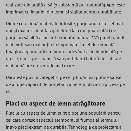
realizate din argilă arsă (o substanță pur naturală). Apoi este
imprimat cu imagini din lemn și sigilat pentru durabilitate.
Dintre cele două materiale folosite, porțelanul este cel mai
dur și mai rezistent la zgârieturi. Dar cum poate plăci de
porțelan să aibă aspectul lemnului natural? Vă puteți gândi
mai mult sau mai puțin la imprimare cu jet de cerneală.
Imaginea granulației lemnului adevărat este imprimată pe
gresie, direct pe ceramică sau porțelan. O placă de calitate
mai bună are o rezoluție mai mare.
Dacă este posibil, alegeți-l pe cel plin. Ai mai puține șanse
de a rupe capacul de porțelan cu nervuri dacă scapi ceva pe
el.
Placi cu aspect de lemn atrăgătoare
Placile cu aspect de lemn sunt o opțiune populară pentru
cei care doresc aspectul atemporal și frumos al lemnului
într-o plăci extrem de durabilă. Tehnologia de proiectare a