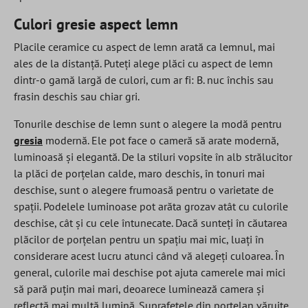
Culori gresie aspect lemn
Placile ceramice cu aspect de lemn arată ca lemnul, mai
ales de la distanță. Puteți alege plăci cu aspect de lemn
dintr-o gamă largă de culori, cum ar fi: B. nuc închis sau
frasin deschis sau chiar gri.
Tonurile deschise de lemn sunt o alegere la modă pentru
gresia
modernă. Ele pot face o cameră să arate modernă,
luminoasă și elegantă. De la stiluri vopsite în alb strălucitor
la plăci de porțelan calde, maro deschis, în tonuri mai
deschise, sunt o alegere frumoasă pentru o varietate de
spații. Podelele luminoase pot arăta grozav atât cu culorile
deschise, cât și cu cele întunecate. Dacă sunteți în căutarea
plăcilor de porțelan pentru un spațiu mai mic, luați în
considerare acest lucru atunci când vă alegeți culoarea. În
general, culorile mai deschise pot ajuta camerele mai mici
să pară puțin mai mari, deoarece luminează camera și
reflectă mai multă lumină. Suprafețele din porțelan văruite