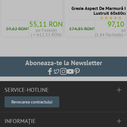
Gresie Aspect De Marmură H
Lustruit 60x60c
Durchschnittl
55,11 RON
97,10
59,62 RON*
174,85 RON*
pe Foaie(e)
pe
( = 612,33 RON)
(1.44 Pachet(e) 
Aboneaza-te la Newsletter
SERVICE-HOTLINE
Revocarea contractului
INFORMAȚIE