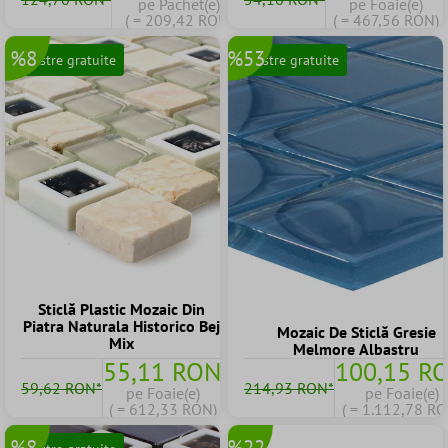
pe Pachet(e)
pe Foaie(e)
( = 209,42 RON)
( = 467,56 RON)
%8
%53
Mostre gratuite
Mostre gratuite
Sticlă Plastic Mozaic Din
Piatra Naturala Historico Bej
Mozaic De Sticlă Gresie
Mix
Melmore Albastru
55,11 RON
100,15 R
59,62 RON*
214,93 RON*
pe Foaie(e)
pe Foaie(e)
( = 612,33 RON)
( = 1.112,78 RO
%8
%22