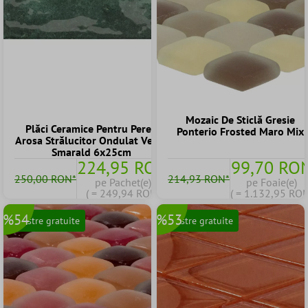
Mozaic De Sticlă Gresie
Plăci Ceramice Pentru Pereti
Ponterio Frosted Maro Mix
Arosa Strălucitor Ondulat Verde
Smarald 6x25cm
224,95 RON
99,70 RO
250,00 RON*
214,93 RON*
pe Pachet(e)
pe Foaie(e)
( = 249,94 RON)
( = 1.132,95 RON
%54
%53
Mostre gratuite
Mostre gratuite