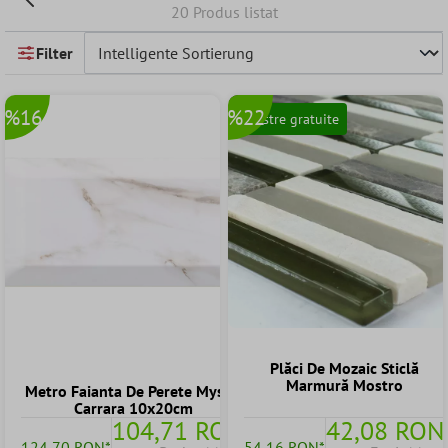
20 Produs listat
Filter
%16
%22
Mostre gratuite
Plăci De Mozaic Sticlă
Marmură Mostro
Metro Faianta De Perete Mystic
Carrara 10x20cm
104,71 RON
42,08 RON
124,70 RON*
54,16 RON*