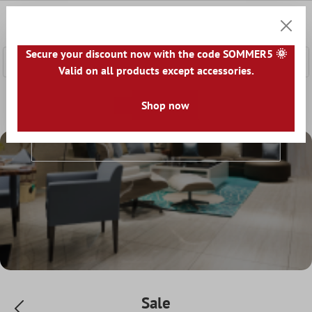
nhalt springen
0
Warenk
Secure your discount now with the code SOMMER5 🌞
Valid on all products except accessories.
Home
Sale
Shop now
Sale
Sale