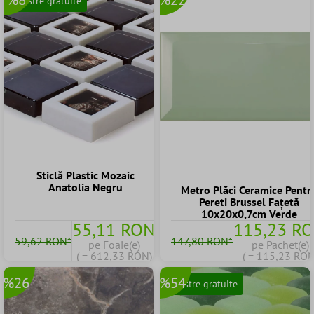
Mostre gratuite
Sticlă Plastic Mozaic
Anatolia Negru
Metro Plăci Ceramice Pentr
Pereti Brussel Fațetă
10x20x0,7cm Verde
55,11 RON
115,23 R
59,62 RON*
147,80 RON*
pe Foaie(e)
pe Pachet(e)
( = 612,33 RON)
( = 115,23 RON
%26
%54
Mostre gratuite