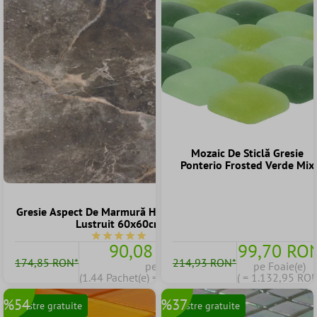
Mozaic De Sticlă Gresie
Ponterio Frosted Verde Mix
Gresie Aspect De Marmură Himalaya Maro
Lustruit 60x60cm
Durchschnittliche Bewertung von 5 von 5 Ster
90,08 RON
99,70 RO
174,85 RON*
214,93 RON*
pe
pe Foaie(e)
(1.44 Pachet(e) = 129,71 RON)
( = 1.132,95 RON
%54
%37
Mostre gratuite
Mostre gratuite