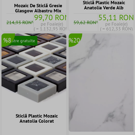
Sticlă Plastic Mozaic
Mozaic De Sticlă Gresie
Anatolia Verde Alb
Glasgow Albastru Mix
99,70 RON
55,11 RON
214,93 RON*
59,62 RON*
pe Foaie(e)
pe Foaie(e)
( = 1.132,95 RON)
( = 612,33 RON)
%8
%20
Mostre gratuite
Sticlă Plastic Mozaic
Anatolia Colorat