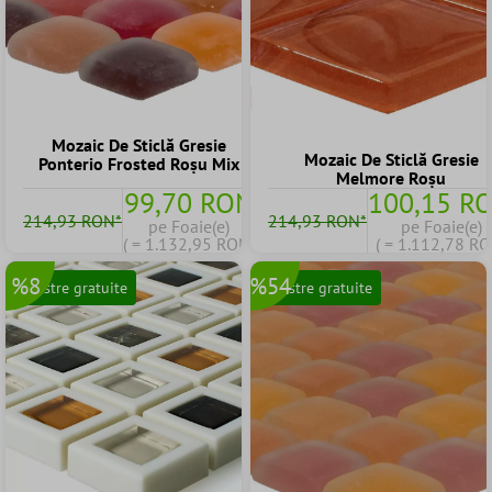
Mozaic De Sticlă Gresie
Mozaic De Sticlă Gresie
Ponterio Frosted Roșu Mix
Melmore Roșu
99,70 RON
100,15 R
214,93 RON*
214,93 RON*
pe Foaie(e)
pe Foaie(e)
( = 1.132,95 RON)
( = 1.112,78 RO
%8
%54
Mostre gratuite
Mostre gratuite