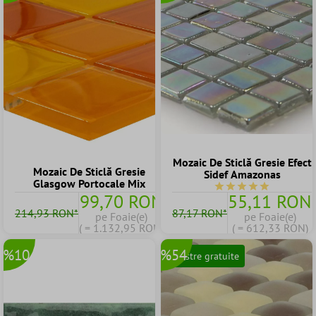
Mozaic De Sticlă Gresie Efect
Mozaic De Sticlă Gresie
Sidef Amazonas
Glasgow Portocale Mix
Durchschnittliche Be
99,70 RON
55,11 RON
214,93 RON*
87,17 RON*
pe Foaie(e)
pe Foaie(e)
( = 1.132,95 RON)
( = 612,33 RON)
%10
%54
Mostre gratuite