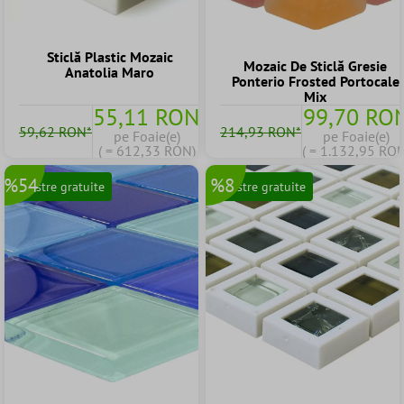
Sticlă Plastic Mozaic
Mozaic De Sticlă Gresie
Anatolia Maro
Ponterio Frosted Portocale
Mix
55,11 RON
99,70 RO
59,62 RON*
214,93 RON*
pe Foaie(e)
pe Foaie(e)
( = 612,33 RON)
( = 1.132,95 RON
%54
%8
Mostre gratuite
Mostre gratuite