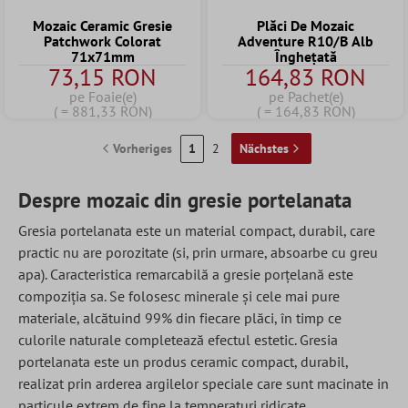
Mozaic Ceramic Gresie
Plăci De Mozaic
Patchwork Colorat
Adventure R10/B Alb
71x71mm
Înghețată
73,15 RON
164,83 RON
pe Foaie(e)
pe Pachet(e)
( = 881,33 RON)
( = 164,83 RON)
Vorheriges
1
2
Nächstes
Despre mozaic din gresie portelanata
Gresia portelanata este un material compact, durabil, care
practic nu are porozitate (si, prin urmare, absoarbe cu greu
apa). Caracteristica remarcabilă a gresie porțelană este
compoziția sa. Se folosesc minerale și cele mai pure
materiale, alcătuind 99% din fiecare plăci, în timp ce
culorile naturale completează efectul estetic. Gresia
portelanata este un produs ceramic compact, durabil,
realizat prin arderea argilelor speciale care sunt macinate in
particule extrem de fine la temperaturi ridicate.