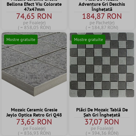
Bellona Efect Viu Colorate
Adventure Gri Deschis
47x47mm
Înghețată
74,65 RON
184,87 RON
pe Foaie(e)
pe Pachet(e)
( = 858,05 RON)
( = 184,87 RON)
Mostre gratuite
Mostre gratuite
Mozaic Ceramic Gresie
Plăci De Mozaic Tablă De
Jeylo Optica Retro Gri Q48
Șah Gri Înghețată
73,65 RON
37,07 RON
pe Foaie(e)
pe Foaie(e)
( = 836,93 RON)
( = 394,36 RON)