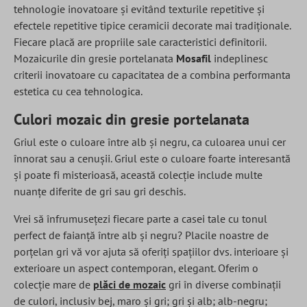
tehnologie inovatoare și evitând texturile repetitive și
efectele repetitive tipice ceramicii decorate mai tradiționale.
Fiecare placă are propriile sale caracteristici definitorii.
Mozaicurile din gresie portelanata
Mosafil
indeplinesc
criterii inovatoare cu capacitatea de a combina performanta
estetica cu cea tehnologica.
Culori mozaic din gresie portelanata
Griul este o culoare între alb și negru, ca culoarea unui cer
înnorat sau a cenușii. Griul este o culoare foarte interesantă
și poate fi misterioasă, această colecție include multe
nuanțe diferite de gri sau gri deschis.
Vrei să înfrumusețezi fiecare parte a casei tale cu tonul
perfect de faianță între alb și negru? Placile noastre de
porțelan gri vă vor ajuta să oferiți spațiilor dvs. interioare și
exterioare un aspect contemporan, elegant. Oferim o
colecție mare de
plăci de mozaic
gri în diverse combinații
de culori, inclusiv bej, maro și gri; gri și alb; alb-negru;