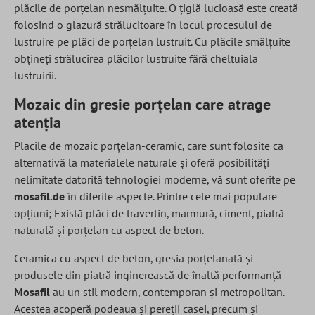
plăcile de porțelan nesmălțuite. O țiglă lucioasă este creată
folosind o glazură strălucitoare în locul procesului de
lustruire pe plăci de porțelan lustruit. Cu plăcile smălțuite
obțineți strălucirea plăcilor lustruite fără cheltuiala
lustruirii.
Mozaic din gresie porțelan care atrage
atenția
Placile de mozaic porțelan-ceramic, care sunt folosite ca
alternativă la materialele naturale și oferă posibilități
nelimitate datorită tehnologiei moderne, vă sunt oferite pe
mosafil.de
în diferite aspecte. Printre cele mai populare
opțiuni; Există plăci de travertin, marmură, ciment, piatră
naturală și porțelan cu aspect de beton.
Ceramica cu aspect de beton, gresia porțelanată și
produsele din piatră inginerească de înaltă performanță
Mosafil
au un stil modern, contemporan și metropolitan.
Acestea acoperă podeaua și pereții casei, precum și