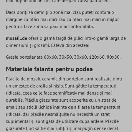
mai puține linii de chit care despart calea pardoselii.
Dacă doriți să definiți o zonă mai clar, puteți contura o
margine cu plăci mai mici sau cu plăci mai mari în mijloc
pentru a face zona să pară mai confortabilă.
mosafil.de
oferă o gamă largă de plăci într-o gamă largă de
dimensiuni și grosimi. Câteva din acestea:
Gresie portelanata 60x60, 30x30, 30x60, 120x60, 80x80.
Materiale faianta pentru podea
Placile de mozaic ceramic din portelan sunt realizate dintr-
un amestec de argila si nisip. Sunt gătite la temperaturi
ridicate, ceea ce le face semnificativ mai dense și mai
durabile. Plăcile glazurate sunt acoperite cu un strat de
email sau sticlă lichidă înainte de a fi arse la temperatură
ridicată, dar plăcile nesmălțuite nu necesită un strat
suplimentar și sunt gata de utilizare după ardere. Placile
glazurate tind să fie mai subțiri și mai puțin dense decât