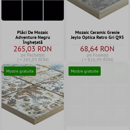
Plăci De Mozaic
Mozaic Ceramic Gresie
Adventure Negru
Jeylo Optica Retro Gri Q95
Înghețată
265,03 RON
68,64 RON
pe Pachet(e)
pe Foaie(e)
( = 265,03 RON)
( = 826,99 RON)
Mostre gratuite
Mostre gratuite