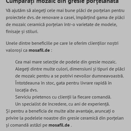
Cumpărați mozaic din gresie porțelanată
Vă ajutăm să alegeți cele mai bune plăci de porțelan pentru
proiectele dvs. de renovare a casei, împărțind gama de plăci
de mozaic ceramică porțelan într-o varietate de modele,
finisaje și stiluri.
Unele dintre beneficiile pe care le oferim clienților noștri
valoroși ca
mosafil.de
:
Cea mai mare selecție de podele din gresie mozaic.
Alegeți dintre multe culori, dimensiuni și tipuri de plăci
de mozaic pentru a se potrivi nevoilor dumneavoastră.
Întotdeauna în stoc, gata pentru livrare rapidă în
locația dvs.
Serviciu prietenos cu clienții la fiecare comandă.
Un specialist de încredere, cu ani de experiență.
Și pentru a beneficia de multe alte avantaje, aruncați o
privire la podelele noastre din gresie ceramică din porțelan
și comandă astăzi pe
mosafil.de
.