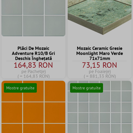
Plăci De Mozaic
Mozaic Ceramic Gresie
Adventure R10/B Gri
Moonlight Maro Verde
Deschis Înghețată
71x71mm
164,83 RON
73,15 RON
pe Pachet(e)
pe Foaie(e)
( = 164,83 RON)
( = 881,33 RON)
Mostre gratuite
Mostre gratuite