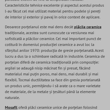
Caracteristicile tehnice excelente și aspectul acestui produs
l-au făcut cel mai utilizat material pentru podele și pereți
de interior și exterior și pavaj în orice context de aplicare.
Deoarece porțelanul este mai dens decât
plăcile ceramice
tradiționale, acestea sunt cunoscute ca versiunea mai
sofisticată a plăcilor ceramice. Cel mai important punct de
cotitură în domeniul producției ceramice a avut loc la
sfârșitul anilor 1970: producția de gresie porțelanată. Acest
lucru a dus la o schimbare radicală în industrie. Ceramica de
porțelan diferă de ceramica tradițională prin compoziție:
argilei se adaugă nisip măcinat fin și presat, făcând
materialul mai puțin poros, mai dens, mai durabil și mai
flexibil. Tocmai ductilitatea sa face din gresia portelanată
un produs unic, permițându-i să arate ca o mare varietate
de materiale, de la metale și țesături până la elemente
naturale.
Mosafil
oferă plăci ceramice unice de porțelan folosind