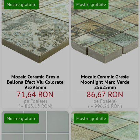
Mostre gratuite
Mostre gratuite
Mozaic Ceramic Gresie
Mozaic Ceramic Gresie
Bellona Efect Viu Colorate
Moonlight Maro Verde
95x95mm
25x25mm
71,64 RON
86,67 RON
pe Foaie(e)
pe Foaie(e)
( = 863,13 RON)
( = 996,21 RON)
Mostre gratuite
Mostre gratuite