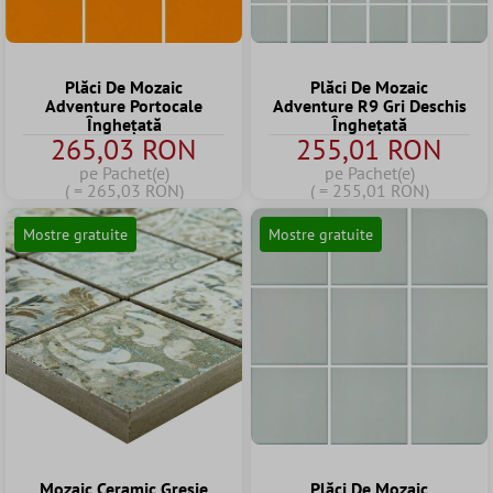
Plăci De Mozaic
Plăci De Mozaic
Adventure Portocale
Adventure R9 Gri Deschis
Înghețată
Înghețată
265,03 RON
255,01 RON
pe Pachet(e)
pe Pachet(e)
( = 265,03 RON)
( = 255,01 RON)
Mostre gratuite
Mostre gratuite
Mozaic Ceramic Gresie
Plăci De Mozaic