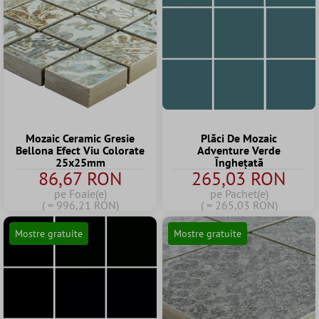
Mozaic Ceramic Gresie
Plăci De Mozaic
Bellona Efect Viu Colorate
Adventure Verde
25x25mm
Înghețată
86,67 RON
265,03 RON
pe Foaie(e)
pe Pachet(e)
( = 996,21 RON)
( = 265,03 RON)
Mostre gratuite
Mostre gratuite