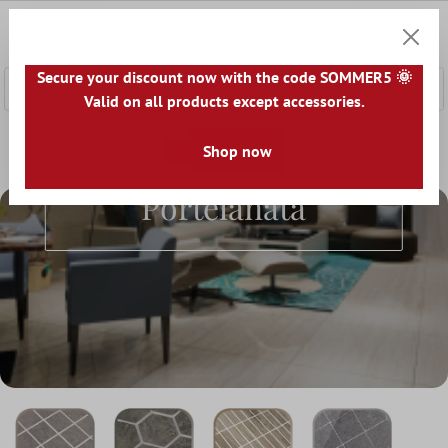
nhalt springen
0
Warenk
Secure your discount now with the code SOMMER5 🌞
Valid on all products except accessories.
Home
Plăci De Mozaic
Shop now
Mozaic Din Gresie Portelanata
Mozaic Din Gresie
Portelanata