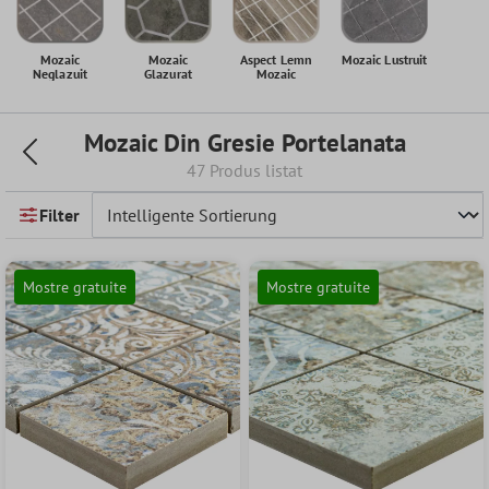
Mozaic
Mozaic
Aspect Lemn
Mozaic Lustruit
Neglazuit
Glazurat
Mozaic
Mozaic Din Gresie Portelanata
47 Produs listat
Filter
Mostre gratuite
Mostre gratuite