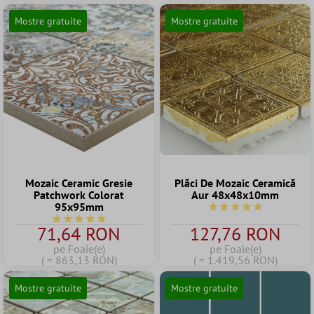
Mostre gratuite
Mostre gratuite
Mozaic Ceramic Gresie
Plăci De Mozaic Ceramică
Patchwork Colorat
Aur 48x48x10mm
95x95mm
Durchschnittliche Bew
Durchschnittliche Bewertung von 5 von 5 Sternen
71,64 RON
127,76 RON
pe Foaie(e)
pe Foaie(e)
( = 863,13 RON)
( = 1.419,56 RON)
Mostre gratuite
Mostre gratuite