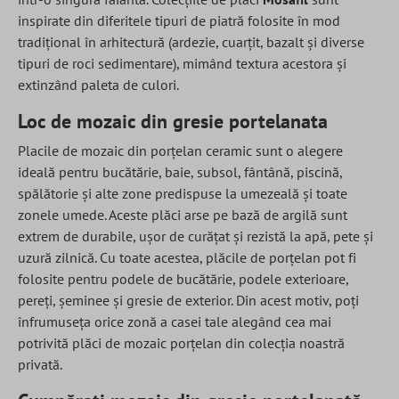
inspirate din diferitele tipuri de piatră folosite în mod
tradițional în arhitectură (ardezie, cuarțit, bazalt și diverse
tipuri de roci sedimentare), mimând textura acestora și
extinzând paleta de culori.
Loc de mozaic din gresie portelanata
Placile de mozaic din porțelan ceramic sunt o alegere
ideală pentru bucătărie, baie, subsol, fântână, piscină,
spălătorie și alte zone predispuse la umezeală și toate
zonele umede. Aceste plăci arse pe bază de argilă sunt
extrem de durabile, ușor de curățat și rezistă la apă, pete și
uzură zilnică. Cu toate acestea, plăcile de porțelan pot fi
folosite pentru podele de bucătărie, podele exterioare,
pereți, șeminee și gresie de exterior. Din acest motiv, poți
înfrumuseța orice zonă a casei tale alegând cea mai
potrivită plăci de mozaic porțelan din colecția noastră
privată.