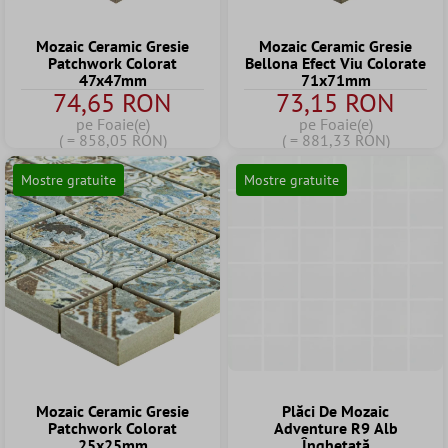
Mozaic Ceramic Gresie
Mozaic Ceramic Gresie
Patchwork Colorat
Bellona Efect Viu Colorate
47x47mm
71x71mm
74,65 RON
73,15 RON
pe Foaie(e)
pe Foaie(e)
( = 858,05 RON)
( = 881,33 RON)
Mostre gratuite
Mostre gratuite
Mozaic Ceramic Gresie
Plăci De Mozaic
Patchwork Colorat
Adventure R9 Alb
25x25mm
Înghețată