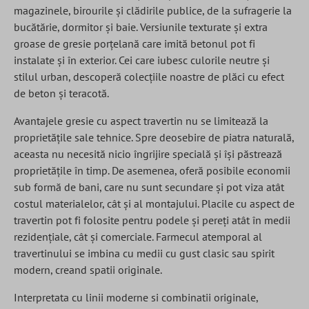
magazinele, birourile și clădirile publice, de la sufragerie la
bucătărie, dormitor și baie. Versiunile texturate și extra
groase de gresie porțelană care imită betonul pot fi
instalate și în exterior. Cei care iubesc culorile neutre și
stilul urban, descoperă colecțiile noastre de plăci cu efect
de beton și teracotă.
Avantajele gresie cu aspect travertin nu se limitează la
proprietățile sale tehnice. Spre deosebire de piatra naturală,
aceasta nu necesită nicio îngrijire specială și își păstrează
proprietățile în timp. De asemenea, oferă posibile economii
sub formă de bani, care nu sunt secundare și pot viza atât
costul materialelor, cât și al montajului. Placile cu aspect de
travertin pot fi folosite pentru podele și pereți atât în medii
rezidențiale, cât și comerciale. Farmecul atemporal al
travertinului se imbina cu medii cu gust clasic sau spirit
modern, creand spatii originale.
Interpretata cu linii moderne si combinatii originale,