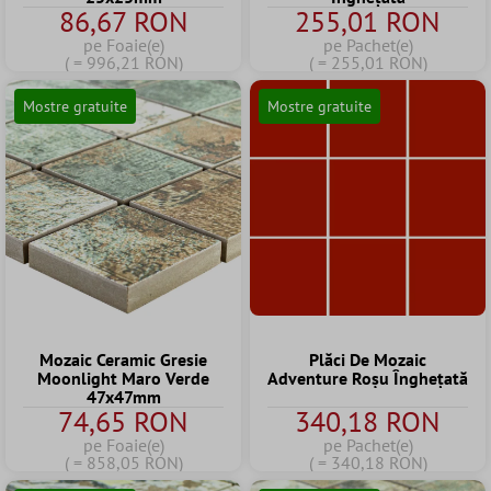
86,67 RON
255,01 RON
pe Foaie(e)
pe Pachet(e)
( = 996,21 RON)
( = 255,01 RON)
Mostre gratuite
Mostre gratuite
Mozaic Ceramic Gresie
Plăci De Mozaic
Moonlight Maro Verde
Adventure Roșu Înghețată
47x47mm
74,65 RON
340,18 RON
pe Foaie(e)
pe Pachet(e)
( = 858,05 RON)
( = 340,18 RON)