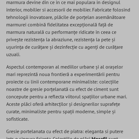
marmura devine din ce in ce mai populara in designul
interior, mobilier si accesorii de mobilier. Fabricate folosind
tehnologii inovatoare, plăcile de porțelan asemănătoare
marmurei combină fidelitatea excepțională față de
marmura naturală cu performanțe ridicate în ceea ce
privește rezistența la abraziune, rezistența la pete și
ușurința de curățare și dezinfecție cu agenți de curățare
uzuali.
Aspectul contemporan al mediilor urbane și al orașelor
mari reprezintă noua frontieră a experimentării pentru
proiecte cu linii contemporane minimaliste: colecțiile
noastre de gresie porțelanată cu efect de ciment sunt
concepute pentru a reflecta viitorul spațiilor urbane mari.
Aceste plăci oferă arhitecților și designerilor suprafețe
curate, minimaliste pentru spații moderne, simple și
sofisticate.
Gresie portelanata cu efect de piatra: eleganta si putere
intr-o singura faianta. Colecțiile de plăci
Mosafil
sunt