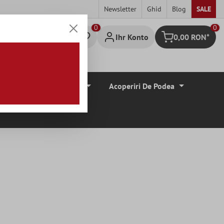
Newsletter
Ghid
Blog
SALE
0
Ihr Konto
0,00 RON*
Warenkorb
Borduri De Tiglă
Acoperiri De Podea