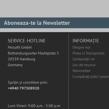
Aboneaza-te la Newsletter
SERVICE-HOTLINE
INFORMAȚIE
Mosafil GmbH
Despre noi
Rothenburgsorter Marktplatz 5
Plata si Transportul
20539 Hamburg
Contactați-ne
Germany
Loc de munca
Newsletter
Cumpărați plăci ceram
Sprijin și consiliere prin:
+4940 797508920
Luni-Vineri: 9:00 a.m. - 5:00 p.m