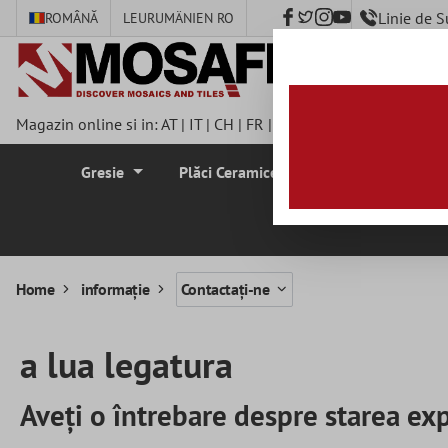
Linie de 
ROMÂNĂ
LEU
RUMÄNIEN RO
nhalt springen
Magazin online si in:
AT
|
IT
|
CH
|
FR
|
DE
|
UK
|
CZ
|
SE
|
DK
|
BE
Gresie
Plăci Ceramice Pentru Pereti
Plă
Home
informație
Contactați-ne
a lua legatura
Aveți o întrebare despre starea ex