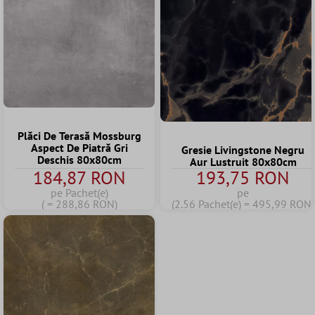
Plăci De Terasă Mossburg
Aspect De Piatră Gri
Gresie Livingstone Negru
Deschis 80x80cm
Aur Lustruit 80x80cm
184,87 RON
193,75 RON
pe Pachet(e)
pe
( = 288,86 RON)
(2.56 Pachet(e) = 495,99 RON)