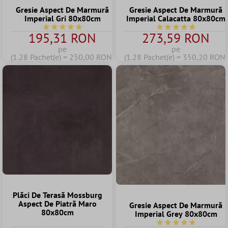
Gresie Aspect De Marmură
Gresie Aspect De Marmură
Imperial Gri 80x80cm
Imperial Calacatta 80x80cm
Durchschnittliche Bewertung von 5 von 5 Sternen
Durchschnittliche B
195,31 RON
273,59 RON
pe
pe
(1.28 Pachet(e) = 250,00 RON)
(1.28 Pachet(e) = 350,20 RON)
Plăci De Terasă Mossburg
Aspect De Piatră Maro
Gresie Aspect De Marmură
80x80cm
Imperial Grey 80x80cm
Durchschnittliche B