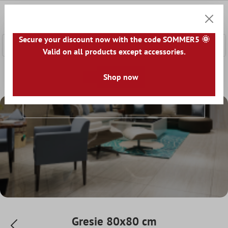
nhalt springen
0
Warenk
Secure your discount now with the code SOMMER5 🌞
Valid on all products except accessories.
Home
Lumea gresiei
Gresie după mărime
Shop now
Gresie 80x80
Gresie 80x80 Cm
Gresie 80x80 cm