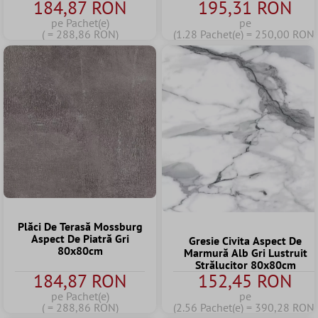
184,87 RON
195,31 RON
pe Pachet(e)
pe
( = 288,86 RON)
(1.28 Pachet(e) = 250,00 RON)
Plăci De Terasă Mossburg
Aspect De Piatră Gri
Gresie Civita Aspect De
80x80cm
Marmură Alb Gri Lustruit
Strălucitor 80x80cm
184,87 RON
152,45 RON
pe Pachet(e)
pe
( = 288,86 RON)
(2.56 Pachet(e) = 390,28 RON)