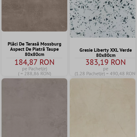
Plăci De Terasă Mossburg
Aspect De Piatră Taupe
Gresie Liberty XXL Verde
80x80cm
80x80cm
184,87 RON
383,19 RON
pe Pachet(e)
pe
( = 288,86 RON)
(1.28 Pachet(e) = 490,48 RON)