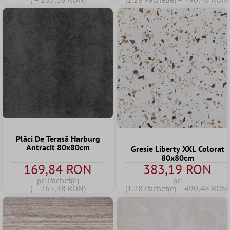
Plăci De Terasă Harburg
Antracit 80x80cm
Gresie Liberty XXL Colorat
80x80cm
169,84 RON
383,19 RON
pe Pachet(e)
pe
( = 265,38 RON)
(1.28 Pachet(e) = 490,48 RON)