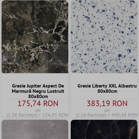
Gresie Jupiter Aspect De
Gresie Liberty XXL Albastru
Marmură Negru Lustruit
80x80cm
80x80cm
175,74 RON
383,19 RON
pe
pe
(1.28 Pachet(e) = 224,95 RON)
(1.28 Pachet(e) = 490,48 RON)