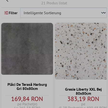
21 Produs listat
Filter
Plăci De Terasă Harburg
Gri 80x80cm
Gresie Liberty XXL Bej
80x80cm
169,84 RON
383,19 RON
pe Pachet(e)
pe
( = 265,38 RON)
(1.28 Pachet(e) = 490,48 RON)