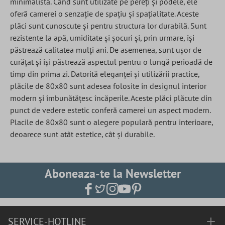
minimalistă. Când sunt utilizate pe pereți și podele, ele
oferă camerei o senzație de spațiu și spațialitate. Aceste
plăci sunt cunoscute și pentru structura lor durabilă. Sunt
rezistente la apă, umiditate și șocuri și, prin urmare, își
păstrează calitatea mulți ani. De asemenea, sunt ușor de
curățat și își păstrează aspectul pentru o lungă perioadă de
timp din prima zi. Datorită eleganței și utilizării practice,
plăcile de 80x80 sunt adesea folosite în designul interior
modern și îmbunătățesc încăperile. Aceste plăci plăcute din
punct de vedere estetic conferă camerei un aspect modern.
Placile de 80x80 sunt o alegere populară pentru interioare,
deoarece sunt atât estetice, cât și durabile.
Aboneaza-te la Newsletter
SERVICE-HOTLINE