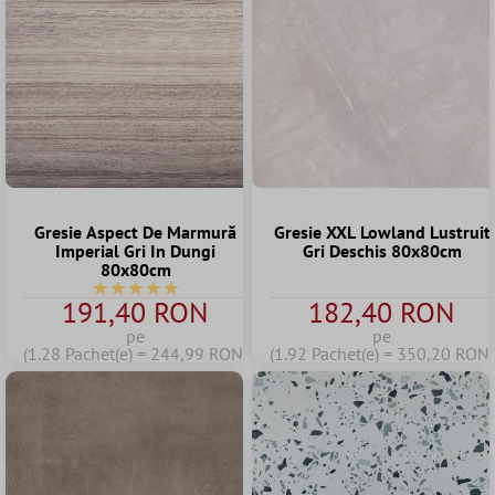
Gresie Aspect De Marmură
Gresie XXL Lowland Lustruit
Imperial Gri In Dungi
Gri Deschis 80x80cm
80x80cm
Durchschnittliche Bewertung von 5 von 5 Sternen
191,40 RON
182,40 RON
pe
pe
(1.28 Pachet(e) = 244,99 RON)
(1.92 Pachet(e) = 350,20 RON)