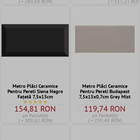
( = 289,68 RON)
( = 115,23 RON
Metro Plăci Ceramice
Metro Plăci Ceramice
Pentru Pereti Siena Negro
Pentru Pereti Budapest
Fațetă 7,5x15cm
7,5x15x0,7cm Grey Mist
Durchschnittliche Bewertung von 5 von 5 Sternen
154,81 RON
119,74 RON
pe Pachet(e)
pe Pachet(e)
( = 309,62 RON)
( = 239,48 RON)