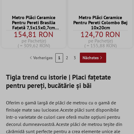
Metro Plăci Ceramice
Metro Plăci Ceramice
Pentru Pereti Brasilia
Pentru Pereti Colombo Bej
Fațetă 7,5x15x0,7cm
10x20cm
154,81 RON
124,70 RON
Negro
pe Pachet(e)
pe Pachet(e)
( = 309,62 RON)
( = 155,88 RON)
Vorheriges
1
2
3
Nächstes
Tigla trend cu istorie | Placi fațetate
pentru pereți, bucătărie și băi
Oferim o gamă largă de plăci de metrou cu o gamă de
finisaje mate sau lucioase. Aceste plăci sunt disponibile
într-o varietate de culori care oferă multe opțiuni pentru
decorul dumneavoastră. Aceste plăci de metrou teșite din
cărămidă sunt perfecte pentru a crea elemente unice ale