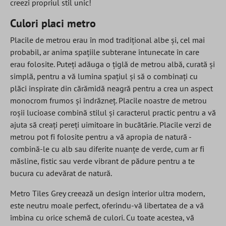
creezi propriul stil unic!
Culori placi metro
Placile de metrou erau în mod tradițional albe și, cel mai
probabil, ar anima spațiile subterane întunecate în care
erau folosite. Puteți adăuga o țiglă de metrou albă, curată și
simplă, pentru a vă lumina spațiul și să o combinați cu
plăci inspirate din cărămidă neagră pentru a crea un aspect
monocrom frumos și îndrăzneț. Placile noastre de metrou
roșii lucioase combină stilul și caracterul practic pentru a vă
ajuta să creați pereți uimitoare în bucătărie. Placile verzi de
metrou pot fi folosite pentru a vă apropia de natură -
combină-le cu alb sau diferite nuanțe de verde, cum ar fi
măsline, fistic sau verde vibrant de pădure pentru a te
bucura cu adevărat de natură.
Metro Tiles Grey creează un design interior ultra modern,
este neutru moale perfect, oferindu-vă libertatea de a vă
îmbina cu orice schemă de culori. Cu toate acestea, vă