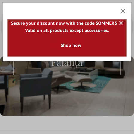
nhalt springen
0
Warenk
Secure your discount now with the code SOMMER5 🌞
Valid on all products except accessories.
Home
Plăci Ceramice Pentru Pereti
Shop now
Metro gresie și faianță
Metro Gresie Și
Faianță