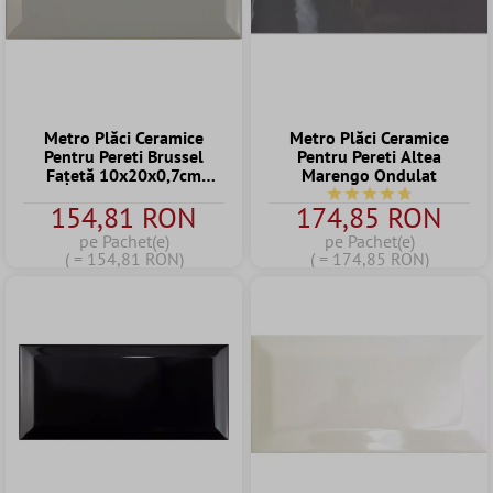
Metro Plăci Ceramice
Metro Plăci Ceramice
Pentru Pereti Brussel
Pentru Pereti Altea
Fațetă 10x20x0,7cm
Marengo Ondulat
Pizarra
Durchschnittliche Bew
154,81 RON
174,85 RON
pe Pachet(e)
pe Pachet(e)
( = 154,81 RON)
( = 174,85 RON)