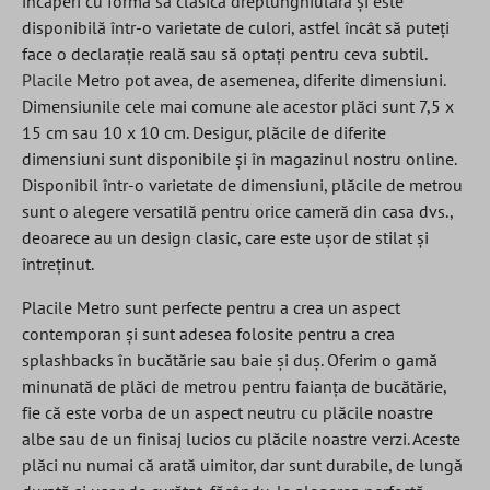
încăperi cu forma sa clasică dreptunghiulară și este
disponibilă într-o varietate de culori, astfel încât să puteți
face o declarație reală sau să optați pentru ceva subtil.
Placile
Metro pot avea, de asemenea, diferite dimensiuni.
Dimensiunile cele mai comune ale acestor plăci sunt 7,5 x
15 cm sau 10 x 10 cm. Desigur, plăcile de diferite
dimensiuni sunt disponibile și în magazinul nostru online.
Disponibil într-o varietate de dimensiuni, plăcile de metrou
sunt o alegere versatilă pentru orice cameră din casa dvs.,
deoarece au un design clasic, care este ușor de stilat și
întreținut.
Placile Metro sunt perfecte pentru a crea un aspect
contemporan și sunt adesea folosite pentru a crea
splashbacks în bucătărie sau baie și duș. Oferim o gamă
minunată de plăci de metrou pentru faianța de bucătărie,
fie că este vorba de un aspect neutru cu plăcile noastre
albe sau de un finisaj lucios cu plăcile noastre verzi. Aceste
plăci nu numai că arată uimitor, dar sunt durabile, de lungă