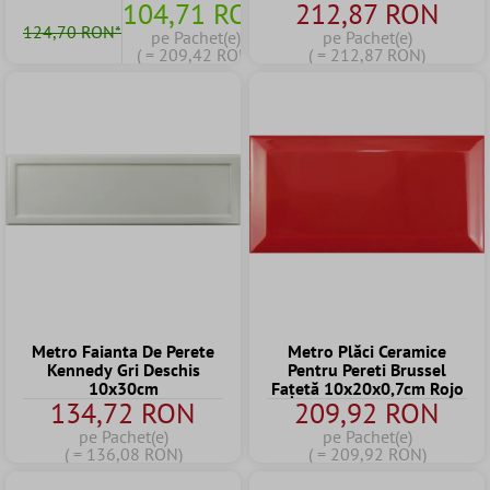
104,71 RON
212,87 RON
124,70 RON*
pe Pachet(e)
pe Pachet(e)
( = 209,42 RON)
( = 212,87 RON)
Metro Faianta De Perete
Metro Plăci Ceramice
Kennedy Gri Deschis
Pentru Pereti Brussel
10x30cm
Fațetă 10x20x0,7cm Rojo
134,72 RON
209,92 RON
pe Pachet(e)
pe Pachet(e)
( = 136,08 RON)
( = 209,92 RON)