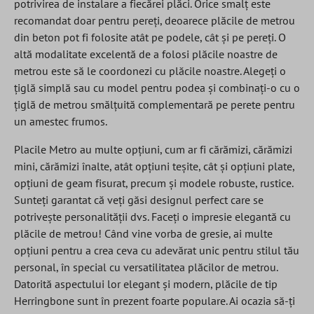
potrivirea de instalare a fiecărei plăci. Orice smalț este
recomandat doar pentru pereți, deoarece plăcile de metrou
din beton pot fi folosite atât pe podele, cât și pe pereți. O
altă modalitate excelentă de a folosi plăcile noastre de
metrou este să le coordonezi cu plăcile noastre. Alegeți o
țiglă simplă sau cu model pentru podea și combinați-o cu o
țiglă de metrou smălțuită complementară pe perete pentru
un amestec frumos.
Placile Metro au multe opțiuni, cum ar fi cărămizi, cărămizi
mini, cărămizi înalte, atât opțiuni teșite, cât și opțiuni plate,
opțiuni de geam fisurat, precum și modele robuste, rustice.
Sunteți garantat că veți găsi designul perfect care se
potrivește personalității dvs. Faceți o impresie elegantă cu
plăcile de metrou! Când vine vorba de gresie, ai multe
opțiuni pentru a crea ceva cu adevărat unic pentru stilul tău
personal, în special cu versatilitatea plăcilor de metrou.
Datorită aspectului lor elegant și modern, plăcile de tip
Herringbone sunt în prezent foarte populare. Ai ocazia să-ți