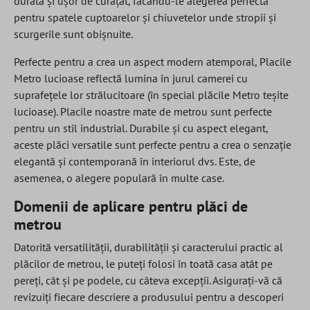
durată și ușor de curățat, făcându-le alegerea perfectă
pentru spatele cuptoarelor și chiuvetelor unde stropii și
scurgerile sunt obișnuite.
Perfecte pentru a crea un aspect modern atemporal, Placile
Metro lucioase reflectă lumina în jurul camerei cu
suprafețele lor strălucitoare (în special plăcile Metro teșite
lucioase). Placile noastre mate de metrou sunt perfecte
pentru un stil industrial. Durabile și cu aspect elegant,
aceste plăci versatile sunt perfecte pentru a crea o senzație
elegantă și contemporană în interiorul dvs. Este, de
asemenea, o alegere populară în multe case.
Domenii de aplicare pentru plăci de
metrou
Datorită versatilității, durabilității și caracterului practic al
plăcilor de metrou, le puteți folosi în toată casa atât pe
pereți, cât și pe podele, cu câteva excepții. Asigurați-vă că
revizuiți fiecare descriere a produsului pentru a descoperi