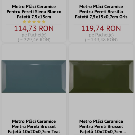
Metro Plăci Ceramice
Metro Plăci Ceramice
Pentru Pereti Siena Blanco
Pentru Pereti Brasilia
Fațetă 7,5x15cm
Fațetă 7,5x15x0,7cm Gris
Durchschnittliche Bewertung von 5 von 5 Sternen
114,73 RON
119,74 RON
pe Pachet(e)
pe Pachet(e)
( = 229,46 RON)
( = 239,48 RON)
Metro Plăci Ceramice
Metro Plăci Ceramice
Pentru Pereti Brussel
Pentru Pereti Brussel
Fațetă 10x20x0,7cm Teal
Fațetă 10x20x0,7cm