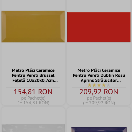
Metro Plăci Ceramice
Metro Plăci Ceramice
Pentru Pereti Brussel
Pentru Pereti Dublin Rosu
Fațetă 10x20x0,7cm
Aprins Strălucitor
Amarillo Yema
10x20cm
Durchschnittliche Bew
154,81 RON
209,92 RON
pe Pachet(e)
pe Pachet(e)
( = 154,81 RON)
( = 209,92 RON)