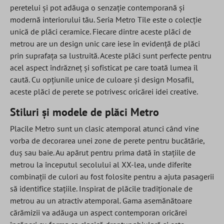
peretelui și pot adăuga o senzație contemporană și
modernă interiorului tău. Seria Metro Tile este o colecție
unică de plăci ceramice. Fiecare dintre aceste plăci de
metrou are un design unic care iese în evidență de plăci
prin suprafața sa lustruită. Aceste plăci sunt perfecte pentru
acel aspect îndrăzneț și sofisticat pe care toată lumea îl
caută. Cu opțiunile unice de culoare și design Mosafil,
aceste plăci de perete se potrivesc oricărei idei creative.
Stiluri și modele de plăci Metro
Placile Metro sunt un clasic atemporal atunci când vine
vorba de decorarea unei zone de perete pentru bucătărie,
duș sau baie. Au apărut pentru prima dată în stațiile de
metrou la începutul secolului al XX-lea, unde diferite
combinații de culori au fost folosite pentru a ajuta pasagerii
să identifice stațiile. Inspirat de plăcile tradiționale de
metrou au un atractiv atemporal. Gama asemănătoare
cărămizii va adăuga un aspect contemporan oricărei