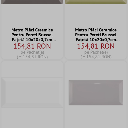
Metro Plăci Ceramice
Metro Plăci Ceramice
Pentru Pereti Brussel
Pentru Pereti Brussel
Fațetă 10x20x0,7cm
Fațetă 10x20x0,7cm
154,81 RON
154,81 RON
Marengo
Salvia
pe Pachet(e)
pe Pachet(e)
( = 154,81 RON)
( = 154,81 RON)