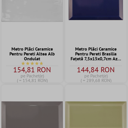
Metro Plăci Ceramice
Metro Plăci Ceramice
Pentru Pereti Altea Alb
Pentru Pereti Brasilia
Ondulat
Fațetă 7,5x15x0,7cm Azul
Cobalto
Durchschnittliche Bewertung von 4.7 von 5 Sternen
154,81 RON
144,84 RON
pe Pachet(e)
pe Pachet(e)
( = 154,81 RON)
( = 289,68 RON)