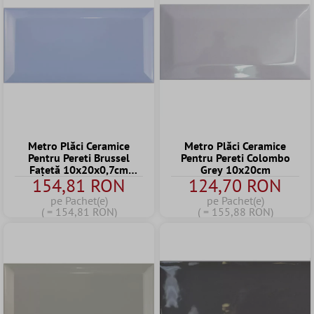
Metro Plăci Ceramice
Metro Plăci Ceramice
Pentru Pereti Brussel
Pentru Pereti Colombo
Fațetă 10x20x0,7cm
Grey 10x20cm
154,81 RON
124,70 RON
Violet
pe Pachet(e)
pe Pachet(e)
( = 154,81 RON)
( = 155,88 RON)