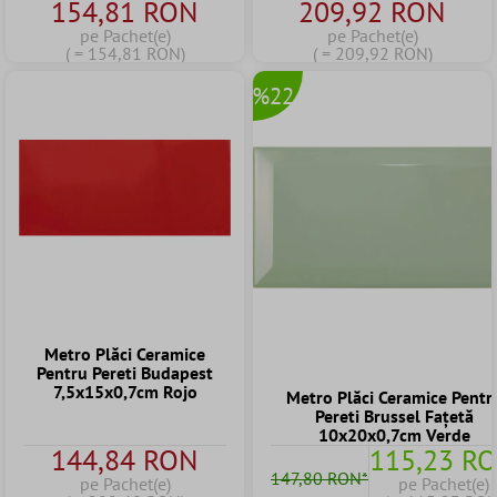
154,81 RON
209,92 RON
Verde Botella
pe Pachet(e)
pe Pachet(e)
( = 154,81 RON)
( = 209,92 RON)
%22
Metro Plăci Ceramice
Pentru Pereti Budapest
7,5x15x0,7cm Rojo
Metro Plăci Ceramice Pentr
Pereti Brussel Fațetă
10x20x0,7cm Verde
144,84 RON
115,23 R
147,80 RON*
pe Pachet(e)
pe Pachet(e)