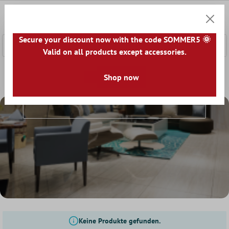
nhalt springen
0
Warenk
Secure your discount now with the code SOMMER5 🌞
Valid on all products except accessories.
Home
Gresie
cel mai vândut
Shop now
Cel Mai Vândut
Keine Produkte gefunden.