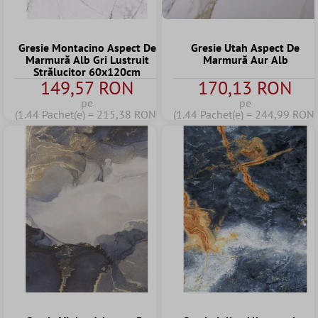
Gresie Montacino Aspect De
Gresie Utah Aspect De
Marmură Alb Gri Lustruit
Marmură Aur Alb
Strălucitor 60x120cm
149,57 RON
170,13 RON
pe
pe
(1.44 Pachet(e) = 215,38 RON)
(1.44 Pachet(e) = 244,99 RON)