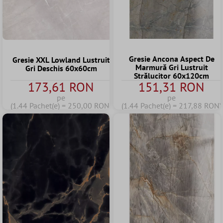
Gresie Ancona Aspect De
Gresie XXL Lowland Lustruit
Marmură Gri Lustruit
Gri Deschis 60x60cm
Strălucitor 60x120cm
173,61 RON
151,31 RON
pe
pe
(1.44 Pachet(e) = 250,00 RON)
(1.44 Pachet(e) = 217,88 RON)