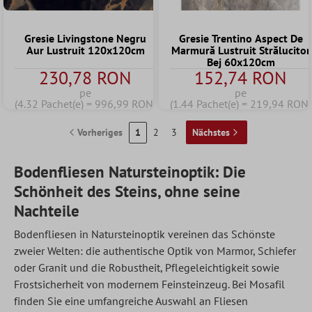
Gresie Livingstone Negru
Gresie Trentino Aspect De
Aur Lustruit 120x120cm
Marmură Lustruit Strălucitor
Bej 60x120cm
230,78 RON
152,74 RON
pe
pe
(4.32 Pachet(e) = 996,99 RON)
(1.44 Pachet(e) = 219,94 RON)
Vorheriges
1
2
3
Nächstes
Bodenfliesen Natursteinoptik: Die
Schönheit des Steins, ohne seine
Nachteile
Bodenfliesen
in Natursteinoptik vereinen das Schönste
zweier Welten: die authentische Optik von Marmor, Schiefer
oder Granit und die Robustheit, Pflegeleichtigkeit sowie
Frostsicherheit von modernem Feinsteinzeug. Bei Mosafil
finden Sie eine umfangreiche Auswahl an Fliesen