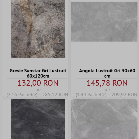
Gresie Sunstar Gri Lustruit
Angola Lustruit Gri 30x60
60x120cm
cm
132,00 RON
145,78 RON
pe
pe
(2.16 Pachet(e) = 285,12 RON)
(1.44 Pachet(e) = 209,92 RON)