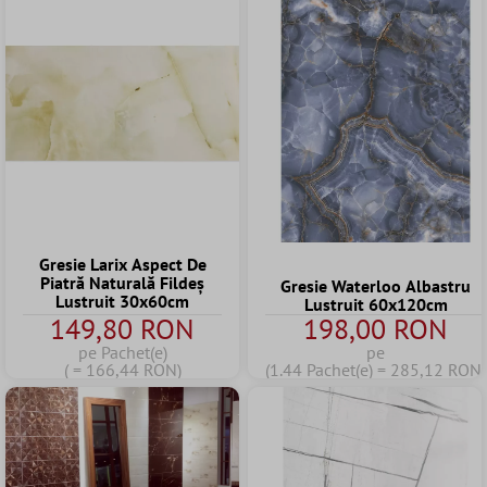
Gresie Larix Aspect De
Piatră Naturală Fildeş
Gresie Waterloo Albastru
Lustruit 30x60cm
Lustruit 60x120cm
149,80 RON
198,00 RON
pe Pachet(e)
pe
( = 166,44 RON)
(1.44 Pachet(e) = 285,12 RON)