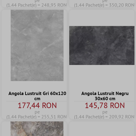
pe
pe
(1.44 Pachet(e) = 248,95 RON)
(1.44 Pachet(e) = 350,20 RON)
Angola Lustruit Gri 60x120
Angola Lustruit Negru
cm
30x60 cm
177,44 RON
145,78 RON
pe
pe
(1.44 Pachet(e) = 255,51 RON)
(1.44 Pachet(e) = 209,92 RON)