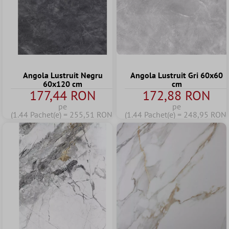
Angola Lustruit Negru
Angola Lustruit Gri 60x60
60x120 cm
cm
177,44 RON
172,88 RON
pe
pe
(1.44 Pachet(e) = 255,51 RON)
(1.44 Pachet(e) = 248,95 RON)
Tipp