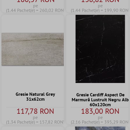
pe
pe
(1.44 Pachet(e) = 260,02 RON)
(1.44 Pachet(e) = 199,90 RON)
Gresie Natural Grey
Gresie Cardiff Aspect De
31x62cm
Marmură Lustruit Negru Alb
60x120cm
117,78 RON
183,00 RON
pe
pe
(1.34 Pachet(e) = 157,82 RON)
(2.16 Pachet(e) = 395,29 RON)