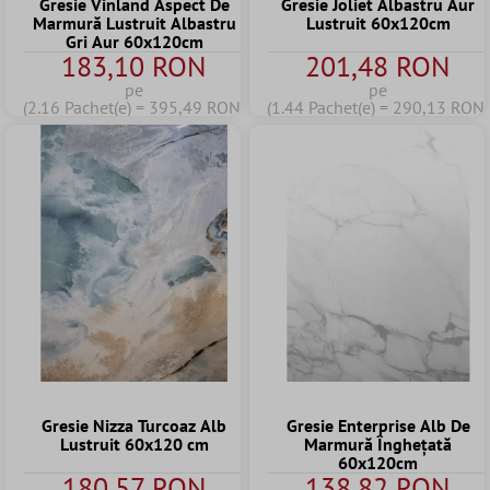
Gresie Vinland Aspect De
Gresie Joliet Albastru Aur
Marmură Lustruit Albastru
Lustruit 60x120cm
Gri Aur 60x120cm
183,10 RON
201,48 RON
pe
pe
(2.16 Pachet(e) = 395,49 RON)
(1.44 Pachet(e) = 290,13 RON)
Gresie Nizza Turcoaz Alb
Gresie Enterprise Alb De
Lustruit 60x120 cm
Marmură Înghețată
60x120cm
180,57 RON
138,82 RON