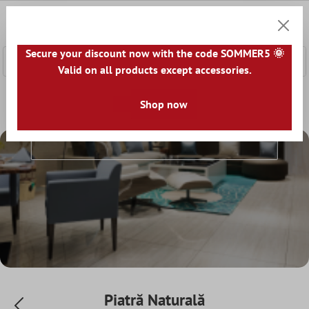
nhalt springen
0
Warenk
Secure your discount now with the code SOMMER5 🌞
Valid on all products except accessories.
Home
Gresie
Aspect
Shop now
Piatră Naturală
Piatră Naturală
Piatră Naturală