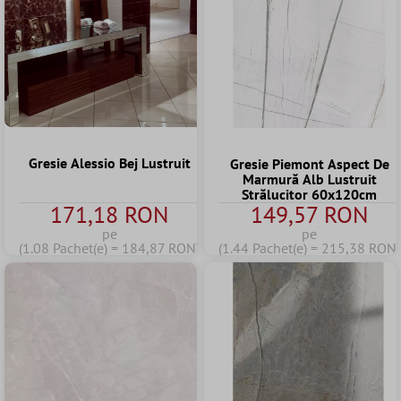
Gresie Alessio Bej Lustruit
Gresie Piemont Aspect De
Marmură Alb Lustruit
Strălucitor 60x120cm
171,18 RON
149,57 RON
pe
pe
(1.08 Pachet(e) = 184,87 RON)
(1.44 Pachet(e) = 215,38 RON)