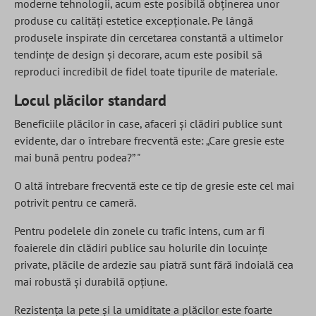
moderne tehnologii, acum este posibilă obținerea unor
produse cu calități estetice excepționale. Pe lângă
produsele inspirate din cercetarea constantă a ultimelor
tendințe de design și decorare, acum este posibil să
reproduci incredibil de fidel toate tipurile de materiale.
Locul plăcilor standard
Beneficiile plăcilor în case, afaceri și clădiri publice sunt
evidente, dar o întrebare frecventă este: „Care gresie este
mai bună pentru podea?” "
O altă întrebare frecventă este ce tip de gresie este cel mai
potrivit pentru ce cameră.
Pentru podelele din zonele cu trafic intens, cum ar fi
foaierele din clădiri publice sau holurile din locuințe
private, plăcile de ardezie sau piatră sunt fără îndoială cea
mai robustă și durabilă opțiune.
Rezistența la pete și la umiditate a plăcilor este foarte