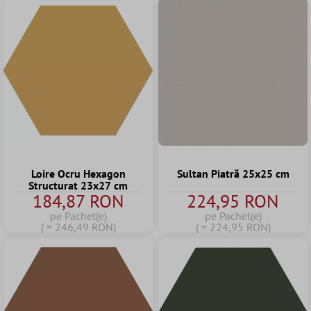
Loire Ocru Hexagon
Sultan Piatră 25x25 cm
Structurat 23x27 cm
184,87 RON
224,95 RON
pe Pachet(e)
pe Pachet(e)
( = 246,49 RON)
( = 224,95 RON)