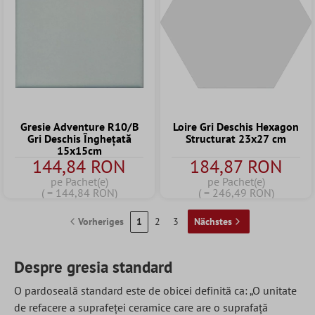
Gresie Adventure R10/B
Loire Gri Deschis Hexagon
Gri Deschis Înghețată
Structurat 23x27 cm
15x15cm
144,84 RON
184,87 RON
pe Pachet(e)
pe Pachet(e)
( = 144,84 RON)
( = 246,49 RON)
Vorheriges
1
2
3
Nächstes
Despre gresia standard
O pardoseală standard este de obicei definită ca: „O unitate
de refacere a suprafeței ceramice care are o suprafață