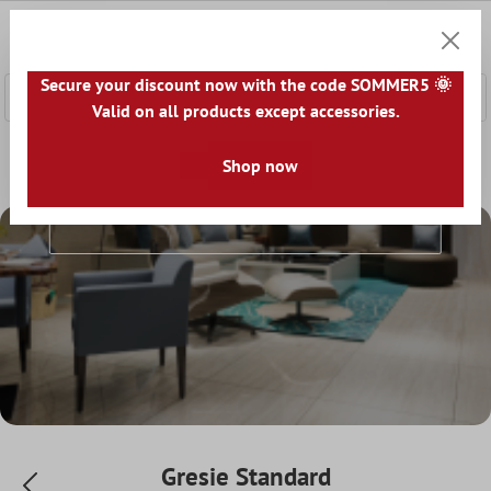
nhalt springen
0
Warenk
Secure your discount now with the code SOMMER5 🌞
Valid on all products except accessories.
Home
Gresie
Stil
Gresie Standard
Shop now
Gresie Standard
Gresie Standard