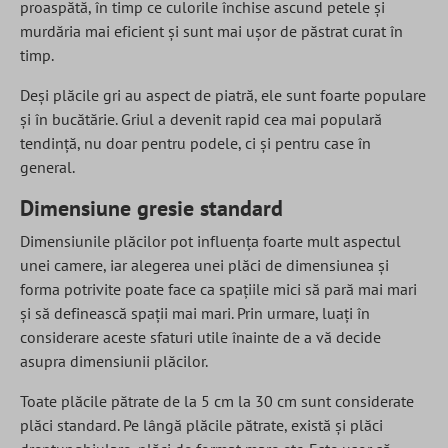
proaspătă, în timp ce culorile închise ascund petele și
murdăria mai eficient și sunt mai ușor de păstrat curat în
timp.
Deși plăcile gri au aspect de piatră, ele sunt foarte populare
și în bucătărie. Griul a devenit rapid cea mai populară
tendință, nu doar pentru podele, ci și pentru case în
general.
Dimensiune gresie standard
Dimensiunile plăcilor pot influența foarte mult aspectul
unei camere, iar alegerea unei plăci de dimensiunea și
forma potrivite poate face ca spațiile mici să pară mai mari
și să definească spații mai mari. Prin urmare, luați în
considerare aceste sfaturi utile înainte de a vă decide
asupra dimensiunii plăcilor.
Toate plăcile pătrate de la 5 cm la 30 cm sunt considerate
plăci standard. Pe lângă plăcile pătrate, există și plăci