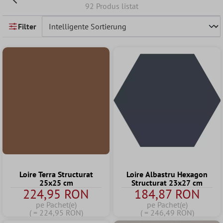
92 Produs listat
Filter
Loire Terra Structurat
Loire Albastru Hexagon
25x25 cm
Structurat 23x27 cm
224,95 RON
184,87 RON
pe Pachet(e)
pe Pachet(e)
( = 224,95 RON)
( = 246,49 RON)