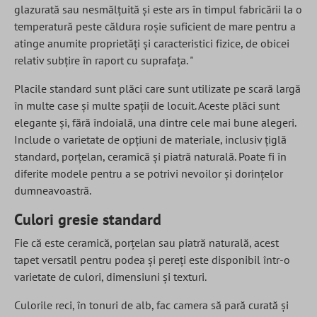
glazurată sau nesmălțuită și este ars în timpul fabricării la o
temperatură peste căldura roșie suficient de mare pentru a
atinge anumite proprietăți și caracteristici fizice, de obicei
relativ subțire în raport cu suprafața. "
Placile standard sunt plăci care sunt utilizate pe scară largă
în multe case și multe spații de locuit. Aceste plăci sunt
elegante și, fără îndoială, una dintre cele mai bune alegeri.
Include o varietate de opțiuni de materiale, inclusiv țiglă
standard, porțelan, ceramică și piatră naturală. Poate fi în
diferite modele pentru a se potrivi nevoilor și dorințelor
dumneavoastră.
Culori gresie standard
Fie că este ceramică, porțelan sau piatră naturală, acest
tapet versatil pentru podea și pereți este disponibil într-o
varietate de culori, dimensiuni și texturi.
Culorile reci, în tonuri de alb, fac camera să pară curată și