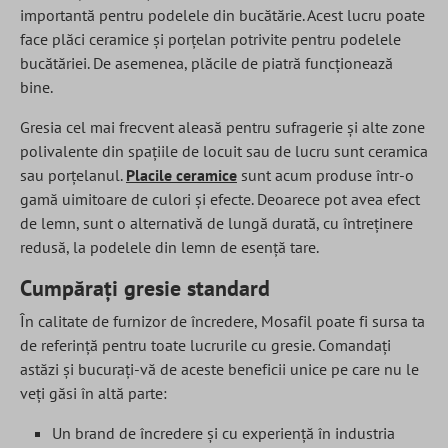
importantă pentru podelele din bucătărie. Acest lucru poate
face plăci ceramice și porțelan potrivite pentru podelele
bucătăriei. De asemenea, plăcile de piatră funcționează
bine.
Gresia cel mai frecvent aleasă pentru sufragerie și alte zone
polivalente din spațiile de locuit sau de lucru sunt ceramica
sau porțelanul.
Placile ceramice
sunt acum produse într-o
gamă uimitoare de culori și efecte. Deoarece pot avea efect
de lemn, sunt o alternativă de lungă durată, cu întreținere
redusă, la podelele din lemn de esență tare.
Cumpărați gresie standard
În calitate de furnizor de încredere, Mosafil poate fi sursa ta
de referință pentru toate lucrurile cu gresie. Comandați
astăzi și bucurați-vă de aceste beneficii unice pe care nu le
veți găsi în altă parte:
Un brand de încredere și cu experiență în industria