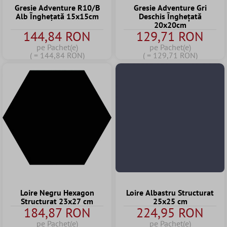
Gresie Adventure R10/B
Gresie Adventure Gri
Alb Înghețată 15x15cm
Deschis Înghețată
20x20cm
144,84 RON
129,71 RON
pe Pachet(e)
pe Pachet(e)
( = 144,84 RON)
( = 129,71 RON)
Loire Negru Hexagon
Loire Albastru Structurat
Structurat 23x27 cm
25x25 cm
184,87 RON
224,95 RON
pe Pachet(e)
pe Pachet(e)