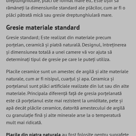
dreptunghiulare, plăci de format mare etc. Este ușor să
rămâneți la dimensiunile standard ale plăcilor, cum ar fi o
plăci pătrată mică sau gresie dreptunghiulară mare.
Gresie materiale standard
Gresie standard; Este realizat din materiale precum
porțelan, ceramică și piatră naturală. Designul, întreținerea
și dimensiunea totală a unei camere vă vor ajuta să
determinați tipul de gresie pe care le puteți utiliza.
Placile ceramice sunt un amestec de argilă și alte materiale
naturale, cum ar fi nisipul, cuarțul și apa. Ceramica și
porțelanul sunt plăci artificiale realizate din lut sau din alte
materiale. Principala diferență față de gresia porțelanată
este că porțelanul este mai rezistent la umiditate, pete și
apă decât plăcile ceramice, datorită amestecului de argilă
cu granulație fină și alte minerale arse la o temperatură
mult mai ridicată.
Placile din piatra naturala
au fost folosite pentru suprafete