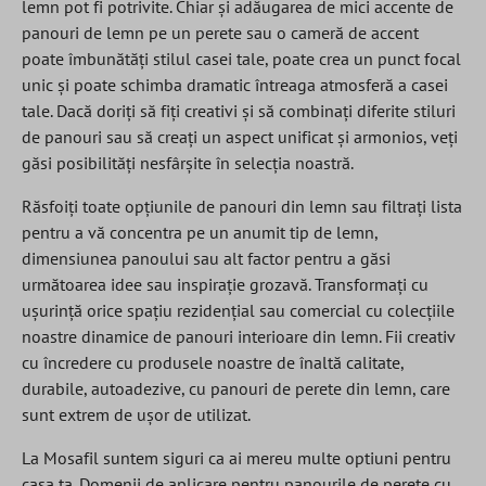
lemn pot fi potrivite. Chiar și adăugarea de mici accente de
panouri de lemn pe un perete sau o cameră de accent
poate îmbunătăți stilul casei tale, poate crea un punct focal
unic și poate schimba dramatic întreaga atmosferă a casei
tale. Dacă doriți să fiți creativi și să combinați diferite stiluri
de panouri sau să creați un aspect unificat și armonios, veți
găsi posibilități nesfârșite în selecția noastră.
Răsfoiți toate opțiunile de panouri din lemn sau filtrați lista
pentru a vă concentra pe un anumit tip de lemn,
dimensiunea panoului sau alt factor pentru a găsi
următoarea idee sau inspirație grozavă. Transformați cu
ușurință orice spațiu rezidențial sau comercial cu colecțiile
noastre dinamice de panouri interioare din lemn. Fii creativ
cu încredere cu produsele noastre de înaltă calitate,
durabile, autoadezive, cu panouri de perete din lemn, care
sunt extrem de ușor de utilizat.
La Mosafil suntem siguri ca ai mereu multe optiuni pentru
casa ta. Domenii de aplicare pentru panourile de perete cu