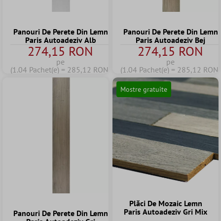
Panouri De Perete Din Lemn
Panouri De Perete Din Lemn
Paris Autoadeziv Alb
Paris Autoadeziv Bej
274,15 RON
274,15 RON
pe
pe
(1.04 Pachet(e) = 285,12 RON)
(1.04 Pachet(e) = 285,12 RON)
Mostre gratuite
Plăci De Mozaic Lemn
Paris Autoadeziv Gri Mix
Panouri De Perete Din Lemn