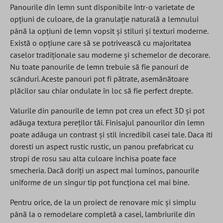
Panourile din lemn sunt disponibile într-o varietate de
opțiuni de culoare, de la granulație naturală a lemnului
până la opțiuni de lemn vopsit și stiluri și texturi moderne.
Există o opțiune care să se potrivească cu majoritatea
caselor tradiționale sau moderne și schemelor de decorare.
Nu toate panourile de lemn trebuie să fie panouri de
scânduri. Aceste panouri pot fi pătrate, asemănătoare
plăcilor sau chiar ondulate în loc să fie perfect drepte.
Valurile din panourile de lemn pot crea un efect 3D și pot
adăuga textura pereților tăi. Finisajul panourilor din lemn
poate adăuga un contrast și stil incredibil casei tale. Daca iti
doresti un aspect rustic rustic, un panou prefabricat cu
stropi de rosu sau alta culoare inchisa poate face
smecheria. Dacă doriți un aspect mai luminos, panourile
uniforme de un singur tip pot funcționa cel mai bine.
Pentru orice, de la un proiect de renovare mic și simplu
până la o remodelare completă a casei, lambriurile din