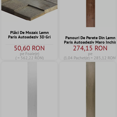
Plăci De Mozaic Lemn
Paris Autoadeziv 3D Gri
Panouri De Perete Din Lemn
Paris Autoadeziv Maro Inchis
50,60 RON
274,15 RON
pe Foaie(e)
pe
( = 562,22 RON)
(1.04 Pachet(e) = 285,12 RON)