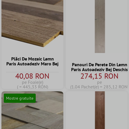
Plăci De Mozaic Lemn
Paris Autoadeziv Maro Bej
Panouri De Perete Din Lemn
Paris Autoadeziv Bej Deschis
40,08 RON
274,15 RON
pe Foaie(e)
pe
( = 445,33 RON)
(1.04 Pachet(e) = 285,12 RON)
Mostre gratuite