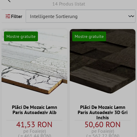
14 Produs listat
Filter
Mostre gratuite
Mostre gratuite
Plăci De Mozaic Lemn
Plăci De Mozaic Lemn
Paris Autoadeziv Alb
Paris Autoadeziv 3D Gri
Inchis
41,53 RON
50,60 RON
pe Foaie(e)
pe Foaie(e)
( = 461,44 RON)
( = 562,22 RON)