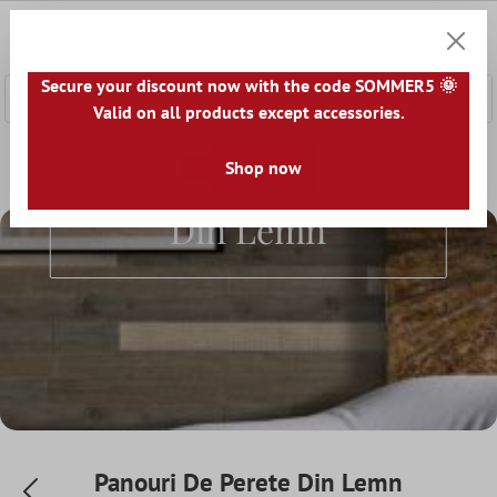
nhalt springen
0
Warenk
Secure your discount now with the code SOMMER5 🌞
Valid on all products except accessories.
Home
Plăci Ceramice Pentru Pereti
Shop now
Panouri De Perete Din 
Panouri De Perete
Din Lemn
Panouri De Perete Din Lemn