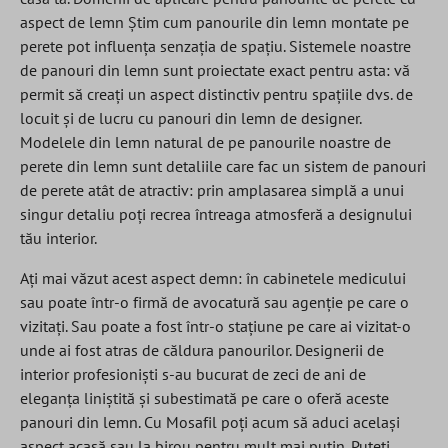
aspect de lemn Știm cum panourile din lemn montate pe
perete pot influența senzația de spațiu. Sistemele noastre
de panouri din lemn sunt proiectate exact pentru asta: vă
permit să creați un aspect distinctiv pentru spațiile dvs. de
locuit și de lucru cu panouri din lemn de designer.
Modelele din lemn natural de pe panourile noastre de
perete din lemn sunt detaliile care fac un sistem de panouri
de perete atât de atractiv: prin amplasarea simplă a unui
singur detaliu poți recrea întreaga atmosferă a designului
tău interior.
Ați mai văzut acest aspect demn: în cabinetele medicului
sau poate într-o firmă de avocatură sau agenție pe care o
vizitați. Sau poate a fost într-o stațiune pe care ai vizitat-o
unde ai fost atras de căldura panourilor. Designerii de
interior profesioniști s-au bucurat de zeci de ani de
eleganța liniștită și subestimată pe care o oferă aceste
panouri din lemn. Cu Mosafil poți acum să aduci același
aspect acasă sau la birou pentru mult mai puțin. Puteți