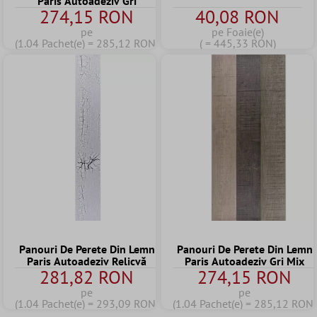
Paris Autoadeziv Gri
274,15 RON
40,08 RON
pe
pe Foaie(e)
(1.04 Pachet(e) = 285,12 RON)
( = 445,33 RON)
Panouri De Perete Din Lemn
Panouri De Perete Din Lemn
Paris Autoadeziv Relicvă
Paris Autoadeziv Gri Mix
281,82 RON
274,15 RON
pe
pe
(1.04 Pachet(e) = 293,09 RON)
(1.04 Pachet(e) = 285,12 RON)